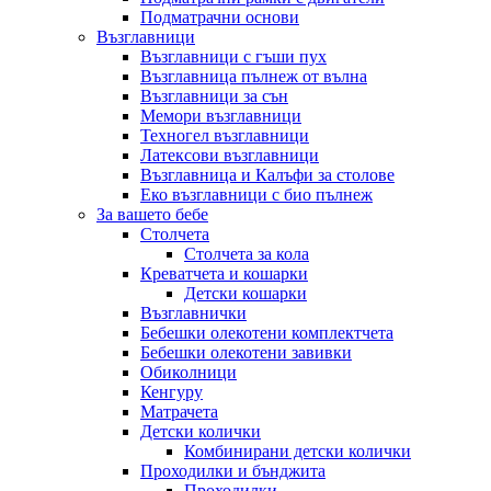
Подматрачни основи
Възглавници
Възглавници с гъши пух
Възглавница пълнеж от вълна
Възглавници за сън
Мемори възглавници
Техногел възглавници
Латексови възглавници
Възглавница и Калъфи за столове
Еко възглавници с био пълнеж
За вашето бебе
Столчета
Столчета за кола
Креватчета и кошарки
Детски кошарки
Възглавнички
Бебешки oлекотени комплектчета
Бебешки олекотени завивки
Обиколници
Кенгуру
Матрачета
Детски колички
Комбинирани детски колички
Проходилки и бънджита
Проходилки