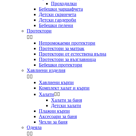
Проходилки
Бебешки чаршафчета
Детски скринчета
Детски гардероби
Бебешки пелени
Протектори


Непромокаеми протектори
Протектори за матрак
Протектори от естествена вълна
Протектори за възглавница
Бебешки протектори
Хавлиени изделия


Хавлиени кърпи
Комплект халат и кърпи
Халати


Халати за баня
Детски халати
Плажни кърпи
Аксесоари за баня
Чехли за баня
Одеяла

