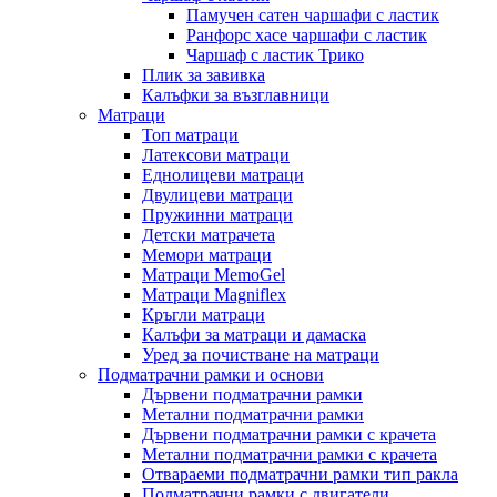
Памучен сатен чаршафи с ластик
Ранфорс хасе чаршафи с ластик
Чаршаф с ластик Трико
Плик за завивкa
Калъфки за възглавници
Матраци
Топ матраци
Латексови матраци
Еднолицеви матраци
Двулицеви матраци
Пружинни матраци
Детски матрачета
Мемори матраци
Mатраци MemoGel
Матраци Мagniflex
Кръгли матраци
Калъфи за матраци и дамаска
Уред за почистване на матраци
Подматрачни рамки и основи
Дървени подматрачни рамки
Метални подматрачни рамки
Дървени подматрачни рамки с крачета
Метални подматрачни рамки с крачета
Отвараеми подматрачни рамки тип ракла
Подматрачни рамки с двигатели