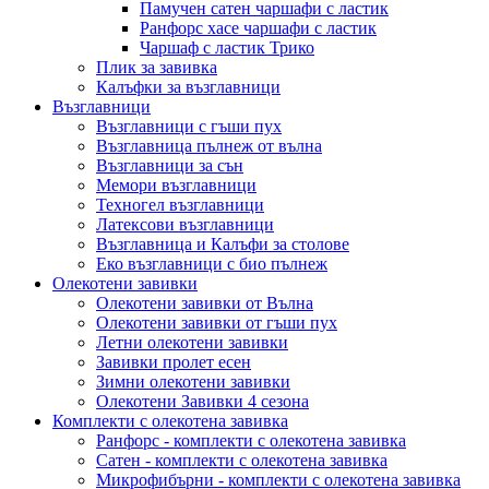
Памучен сатен чаршафи с ластик
Ранфорс хасе чаршафи с ластик
Чаршаф с ластик Трико
Плик за завивкa
Калъфки за възглавници
Възглавници
Възглавници с гъши пух
Възглавница пълнеж от вълна
Възглавници за сън
Мемори възглавници
Техногел възглавници
Латексови възглавници
Възглавница и Калъфи за столове
Еко възглавници с био пълнеж
Олекотени завивки
Олекотени завивки от Вълна
Олекотени завивки от гъши пух
Летни олекотени завивки
Завивки пролет есен
Зимни олекотени завивки
Олекотени Завивки 4 сезона
Комплекти с олекотена завивка
Ранфорс - комплекти с олекотена завивка
Сатен - комплекти с олекотена завивка
Микрофибърни - комплекти с олекотена завивка