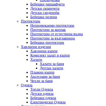
Бебешки чаршафчета
Детски скринчета
Детски гардероби
Бебешки пелени
Протектори
Непромокаеми протектори
Протектори за матрак
Протектори от естествена вълна
Протектори за възглавница
Бебешки протектори
Хавлиени изделия
Хавлиени кърпи
Комплект халат и кърпи
Халати
Халати за баня
Детски халати
Плажни кърпи
Аксесоари за баня
Чехли за баня
Одеяла
Топли Одеяла
Детски одеяла
Бебешки одеяла
Електрически Одеяла