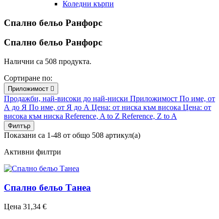
Коледни кърпи
Спално бельо Ранфорс
Спално бельо Ранфорс
Налични са 508 продукта.
Сортиране по:
Приложимост

Продажби, най-високи до най-ниски
Приложимост
По име, от
А до Я
По име, от Я до А
Цена: от ниска към висока
Цена: от
висока към ниска
Reference, A to Z
Reference, Z to A
Филтър
Показани са 1-48 от общо 508 артикул(а)
Активни филтри
Спално бельо Танеа
Цена
31,34 €