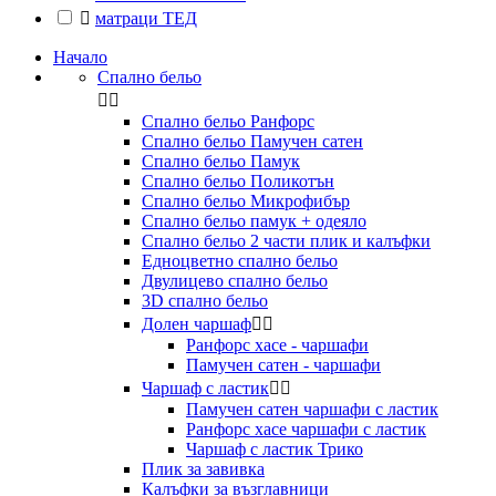

матраци ТЕД
Начало
Спално бельо


Спално бельо Ранфорс
Спално бельо Памучен сатен
Спално бельо Памук
Спално бельо Поликотън
Спално бельо Микрофибър
Спално бельо памук + одеяло
Спално бельо 2 части плик и калъфки
Eдноцветно спално бельо
Двулицево спално бельо
3D спално бельо
Долен чаршаф


Ранфорс хасе - чаршафи
Памучен сатен - чаршафи
Чаршаф с ластик


Памучен сатен чаршафи с ластик
Ранфорс хасе чаршафи с ластик
Чаршаф с ластик Трико
Плик за завивкa
Калъфки за възглавници