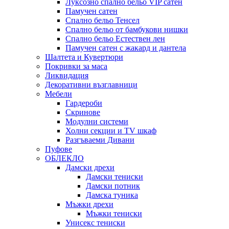
Луксозно спално бельо VIP сатен
Памучен сатен
Спално бельо Тенсел
Спално бельо от бамбукови нишки
Спално бельо Естествен лен
Памучен сатен с жакард и дантела
Шалтета и Кувертюри
Покривки за маса
Ликвидация
Декоративни възглавници
Мебели
Гардероби
Скринове
Модулни системи
Холни секции и ТV шкаф
Разгъваеми Дивани
Пуфове
ОБЛЕКЛО
Дамски дрехи
Дамски тениски
Дамски потник
Дамска туника
Мъжки дрехи
Мъжки тениски
Унисекс тениски