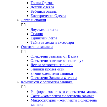
Топли Одеяла
Детски одеяла
Бебешки одеяла
Електрически Одеяла
Легла и спални


Двуетажни легла
Спални
Единични легла
Табла за легла и аксесоари
Олекотени завивки


Олекотени завивки от Вълна
Олекотени завивки от гъши пух
Летни олекотени завивки
Завивки пролет есен
Зимни олекотени завивки
Олекотени Завивки 4 сезона
Комплекти с олекотена завивка


Ранфорс - комплекти с олекотена завивка
Сатен - комплекти с олекотена завивка
Микрофибърни - комплекти с олекотена
завивка