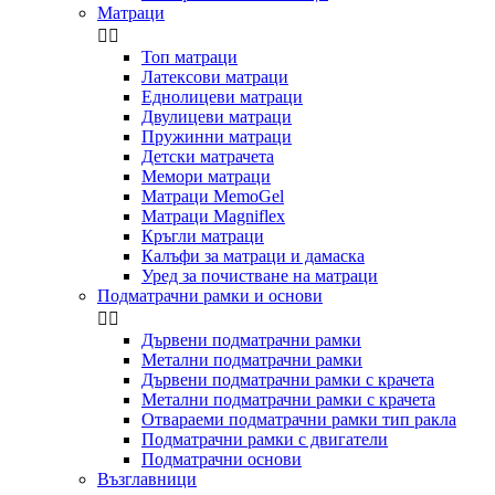
Матраци


Топ матраци
Латексови матраци
Еднолицеви матраци
Двулицеви матраци
Пружинни матраци
Детски матрачета
Мемори матраци
Mатраци MemoGel
Матраци Мagniflex
Кръгли матраци
Калъфи за матраци и дамаска
Уред за почистване на матраци
Подматрачни рамки и основи


Дървени подматрачни рамки
Метални подматрачни рамки
Дървени подматрачни рамки с крачета
Метални подматрачни рамки с крачета
Отвараеми подматрачни рамки тип ракла
Подматрачни рамки с двигатели
Подматрачни основи
Възглавници