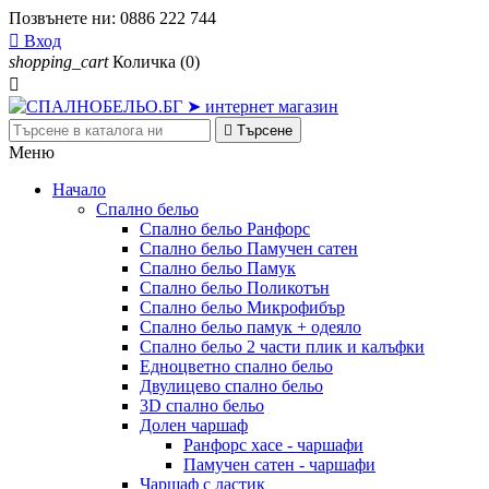
Позвънете ни:
0886 222 744

Вход
shopping_cart
Количка
(0)


Търсене
Меню
Начало
Спално бельо
Спално бельо Ранфорс
Спално бельо Памучен сатен
Спално бельо Памук
Спално бельо Поликотън
Спално бельо Микрофибър
Спално бельо памук + одеяло
Спално бельо 2 части плик и калъфки
Eдноцветно спално бельо
Двулицево спално бельо
3D спално бельо
Долен чаршаф
Ранфорс хасе - чаршафи
Памучен сатен - чаршафи
Чаршаф с ластик