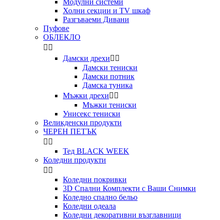
Модулни системи
Холни секции и ТV шкаф
Разгъваеми Дивани
Пуфове
ОБЛЕКЛО


Дамски дрехи


Дамски тениски
Дамски потник
Дамска туника
Мъжки дрехи


Мъжки тениски
Унисекс тениски
Великденски продукти
ЧЕРЕН ПЕТЪК


Тед BLACK WEEK
Коледни продукти


Коледни покривки
3D Спални Комплекти с Ваши Снимки
Коледно спално бельо
Коледни одеала
Коледни декоративни възглавници