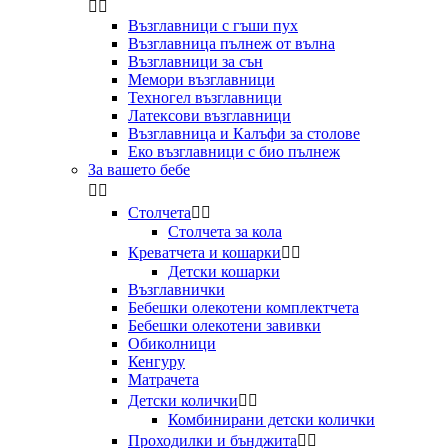


Възглавници с гъши пух
Възглавница пълнеж от вълна
Възглавници за сън
Мемори възглавници
Техногел възглавници
Латексови възглавници
Възглавница и Калъфи за столове
Еко възглавници с био пълнеж
За вашето бебе


Столчета


Столчета за кола
Креватчета и кошарки


Детски кошарки
Възглавнички
Бебешки oлекотени комплектчета
Бебешки олекотени завивки
Обиколници
Кенгуру
Матрачета
Детски колички


Комбинирани детски колички
Проходилки и бънджита

