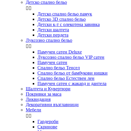
Детско спално бельо


Детско спално бельо памук
Детско 3D спално бельо
Детски к-т с олекотена завивка
Детски шалтета
Детски пердета
Луксозно спално бельо


Памучен сатен Deluxe
Луксозно спално бельо VIP сатен
Памучен сатен
Спално бельо Тенсел
Спално бельо от бамбукови нишки
Спално бельо Естествен лен
Памучен сатен с жакард и дантела
Шалтета и Кувертюри
Покривки за маса
Ликвидация
Декоративни възглавници
Мебели


Гардероби
Скринове