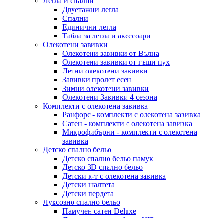
Легла и спални
Двуетажни легла
Спални
Единични легла
Табла за легла и аксесоари
Олекотени завивки
Олекотени завивки от Вълна
Олекотени завивки от гъши пух
Летни олекотени завивки
Завивки пролет есен
Зимни олекотени завивки
Олекотени Завивки 4 сезона
Комплекти с олекотена завивка
Ранфорс - комплекти с олекотена завивка
Сатен - комплекти с олекотена завивка
Микрофибърни - комплекти с олекотена
завивка
Детско спално бельо
Детско спално бельо памук
Детско 3D спално бельо
Детски к-т с олекотена завивка
Детски шалтета
Детски пердета
Луксозно спално бельо
Памучен сатен Deluxe