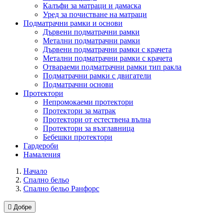
Калъфи за матраци и дамаска
Уред за почистване на матраци
Подматрачни рамки и основи
Дървени подматрачни рамки
Метални подматрачни рамки
Дървени подматрачни рамки с крачета
Метални подматрачни рамки с крачета
Отвараеми подматрачни рамки тип ракла
Подматрачни рамки с двигатели
Подматрачни основи
Протектори
Непромокаеми протектори
Протектори за матрак
Протектори от естествена вълна
Протектори за възглавница
Бебешки протектори
Гардероби
Намаления
Начало
Спално бельо
Спално бельо Ранфорс

Добре