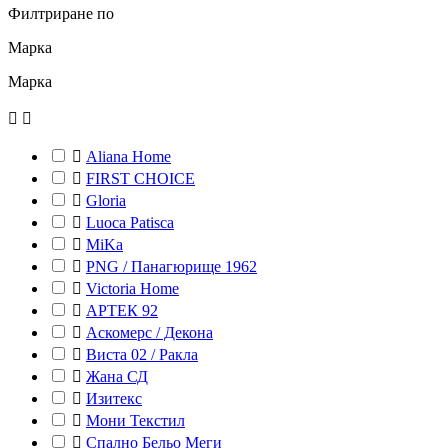
Филтриране по
Марка
Марка



Aliana Home

FIRST CHOICE

Gloria

Luoca Patisca

MiKa

PNG / Панагюрище 1962

Victoria Home

АРТЕК 92

Аскомерс / Декона

Виста 02 / Ракла

Жана СД

Изитекс

Мони Текстил

Спално Бельо Меги