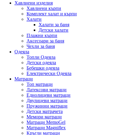
Хавлиени изделия
Хавлиени кърпи
Комплект халат и кърпи
Халати
Халати за баня
Детски халати
Плажни кърпи
Аксесоари за баня
Чехли за баня
Одеяла
Топли Одеяла
Детски одеяла
Бебешки одеяла
Електрически Одеяла
Матраци
Топ матраци
Латексови матраци
Еднолицеви матраци
Двулицеви матраци
Пружинни матраци
Детски матрачета
Мемори матраци
Mатраци MemoGel
Матраци Мagniflex
Кръгли матраци