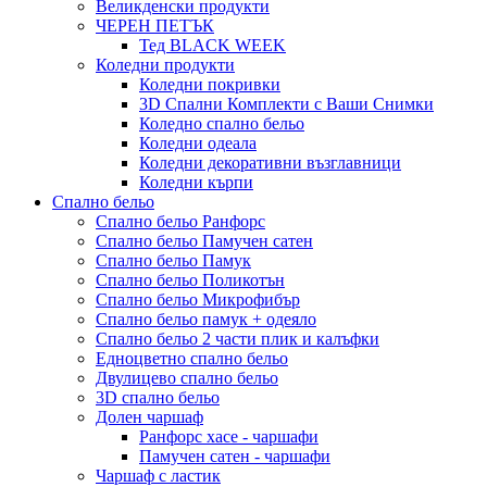
Великденски продукти
ЧЕРЕН ПЕТЪК
Тед BLACK WEEK
Коледни продукти
Коледни покривки
3D Спални Комплекти с Ваши Снимки
Коледно спално бельо
Коледни одеала
Коледни декоративни възглавници
Коледни кърпи
Спално бельо
Спално бельо Ранфорс
Спално бельо Памучен сатен
Спално бельо Памук
Спално бельо Поликотън
Спално бельо Микрофибър
Спално бельо памук + одеяло
Спално бельо 2 части плик и калъфки
Eдноцветно спално бельо
Двулицево спално бельо
3D спално бельо
Долен чаршаф
Ранфорс хасе - чаршафи
Памучен сатен - чаршафи
Чаршаф с ластик