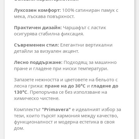
Луксозен комфорт:
100% сатиниран памук с
мека, лъскава повърхност.
Практичен дизайн:
Чаршафът с ластик
осигурява стабилна фиксация.
Съвременен стил:
Елегантни вертикални
детайли за визуален акцент.
Лесно поддържане:
Подходящ за машинно
пране и гладене при ниски температури.
Запазете нежността и цветовете на бельото с
лесна грижа:
пране на до 30°C
и
гладене до
130°C
. Препоръчва се без използване на
химическо чистене.
Комплектът
"Primavera"
е идеалният избор за
тези, които търсят хармония между качество,
функционалност и модерна естетика в своя
дом.