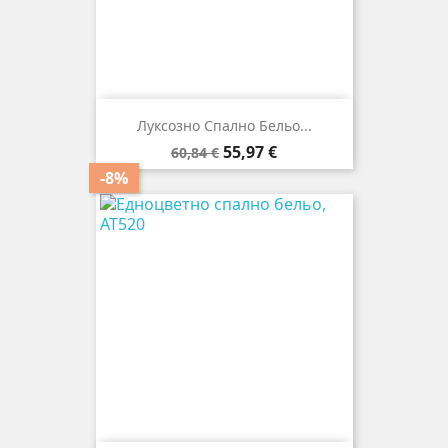
Луксозно Спално Бельо...
Редовна
Цена
55,97 €
60,84 €
цена
-8%