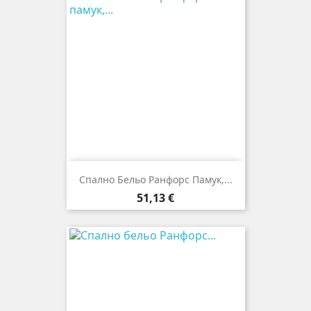
Спално Бельо Ранфорс Памук,...
Цена
51,13 €