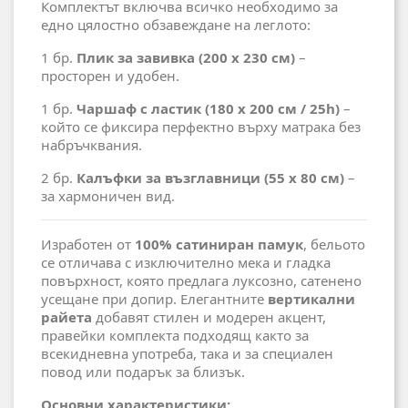
Комплектът включва всичко необходимо за
едно цялостно обзавеждане на леглото:
1 бр.
Плик за завивка (200 x 230 см)
–
просторен и удобен.
1 бр.
Чаршаф с ластик (180 x 200 см / 25h)
–
който се фиксира перфектно върху матрака без
набръчквания.
2 бр.
Калъфки за възглавници (55 x 80 см)
–
за хармоничен вид.
Изработен от
100% сатиниран памук
, бельото
се отличава с изключително мека и гладка
повърхност, която предлага луксозно, сатенено
усещане при допир. Елегантните
вертикални
райета
добавят стилен и модерен акцент,
правейки комплекта подходящ както за
всекидневна употреба, така и за специален
повод или подарък за близък.
Основни характеристики: