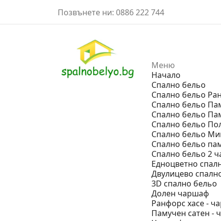
Позвънете ни:
0886 222 744
Меню
Начало
Спално бельо
Спално бельо Ра
Спално бельо Па
Спално бельо Па
Спално бельо По
Спално бельо М
Спално бельо пам
Спално бельо 2 ч
Eдноцветно спал
Двулицево спалн
3D спално бельо
Долен чаршаф
Ранфорс хасе - 
Памучен сатен -