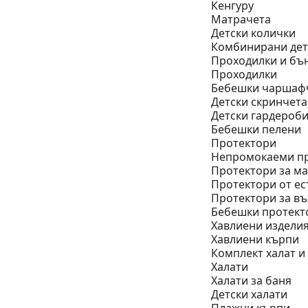
Кенгуру
Матрачета
Детски колички
Комбинирани дет
Проходилки и бъ
Проходилки
Бебешки чаршаф
Детски скринчета
Детски гардероб
Бебешки пелени
Протектори
Непромокаеми п
Протектори за ма
Протектори от ес
Протектори за в
Бебешки протект
Хавлиени издели
Хавлиени кърпи
Комплект халат и
Халати
Халати за баня
Детски халати