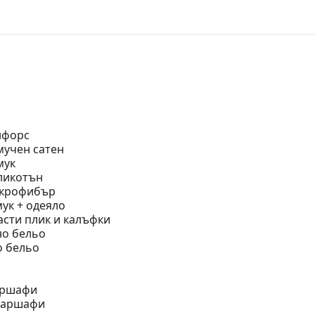
нфорс
мучен сатен
мук
ликотън
икрофибър
ук + одеяло
асти плик и калъфки
но бельо
о бельо
чаршафи
 чаршафи