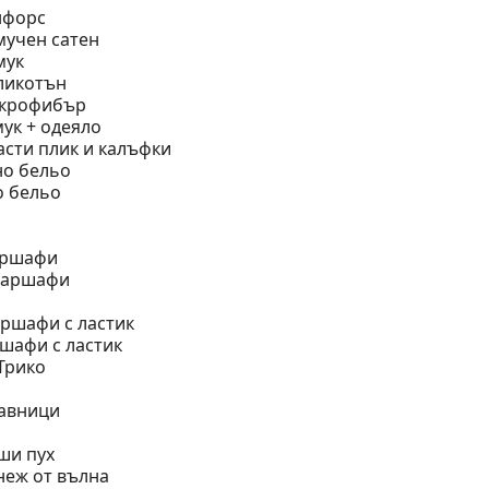
нфорс
мучен сатен
мук
ликотън
икрофибър
ук + одеяло
асти плик и калъфки
но бельо
о бельо
чаршафи
 чаршафи
ршафи с ластик
шафи с ластик
Трико
лавници
ши пух
неж от вълна