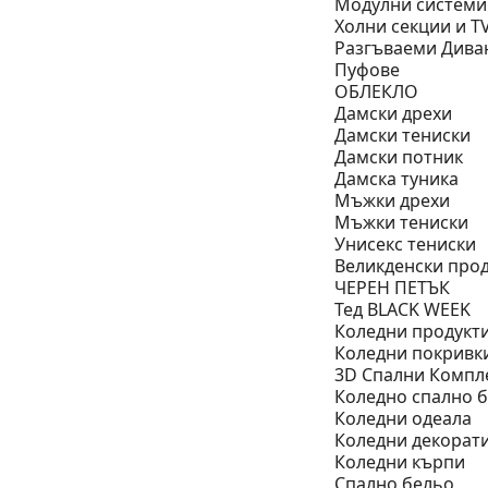
Модулни системи
Холни секции и Т
Разгъваеми Дива
Пуфове
ОБЛЕКЛО
Дамски дрехи
Дамски тениски
Дамски потник
Дамска туника
Мъжки дрехи
Мъжки тениски
Унисекс тениски
Великденски про
ЧЕРЕН ПЕТЪК
Тед BLACK WEEK
Коледни продукт
Коледни покривк
3D Спални Компл
Коледно спално 
Коледни одеала
Коледни декорат
Коледни кърпи
Спално бельо