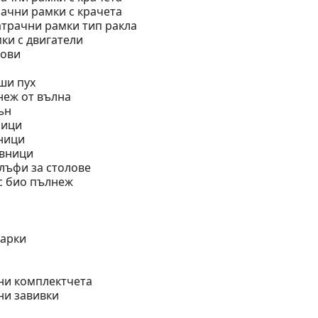
ачни рамки с крачета
трачни рамки тип ракла
ки с двигатели
нови
ши пух
неж от вълна
ън
ници
ници
авници
лъфи за столове
с био пълнеж
шарки
ни комплектчета
ни завивки