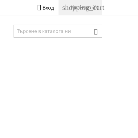
shopping_cart

Количка
(0)
Вход
