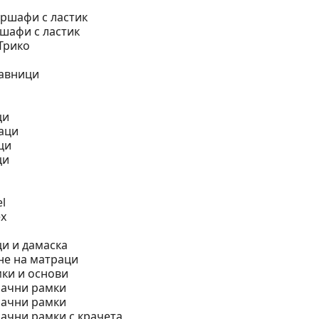
ршафи с ластик
шафи с ластик
Трико
лавници
ци
аци
ци
ци
а
l
ex
и и дамаска
не на матраци
ки и основи
ачни рамки
ачни рамки
ачни рамки с крачета