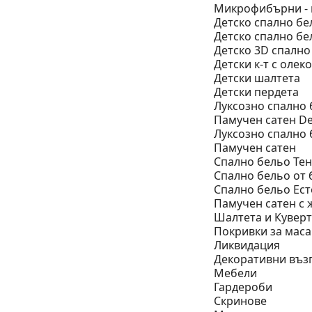
Микрофибърни - к
Детско спално бе
Детско спално бе
Детско 3D спално
Детски к-т с олек
Детски шалтета
Детски пердета
Луксозно спално 
Памучен сатен De
Луксозно спално 
Памучен сатен
Спално бельо Тен
Спално бельо от
Спално бельо Ест
Памучен сатен с 
Шалтета и Кувер
Покривки за маса
Ликвидация
Декоративни въз
Мебели
Гардероби
Скринове