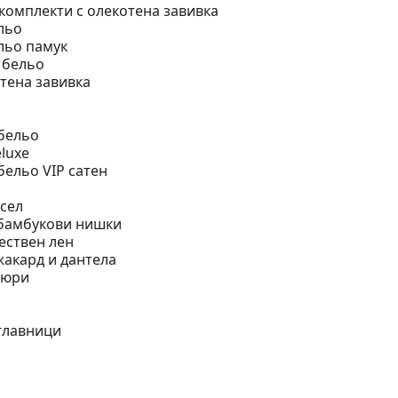
омплекти с олекотена завивка
льо
льо памук
 бельо
отена завивка
бельо
luxe
бельо VIP сатен
сел
 бамбукови нишки
ествен лен
жакард и дантела
тюри
главници