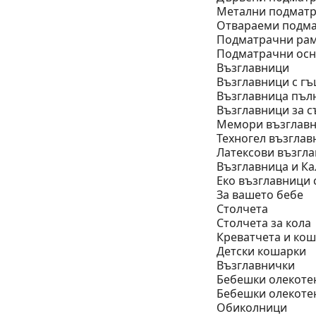
Метални подматр
Отвараеми подма
Подматрачни рам
Подматрачни ос
Възглавници
Възглавници с гъ
Възглавница пъл
Възглавници за с
Мемори възглав
Техногел възглав
Латексови възгл
Възглавница и Ка
Еко възглавници 
За вашето бебе
Столчета
Столчета за кола
Креватчета и ко
Детски кошарки
Възглавнички
Бебешки oлекоте
Бебешки олекоте
Обиколници