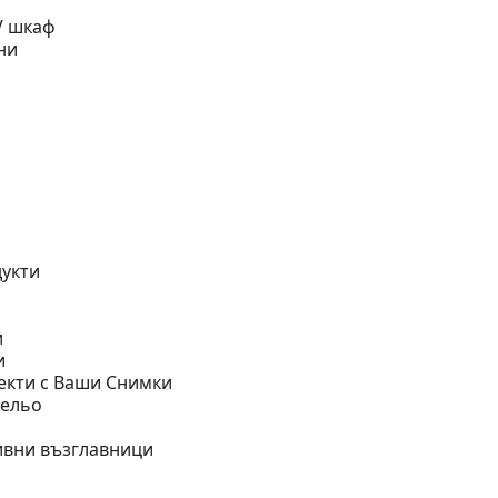
V шкаф
ни
дукти
и
и
екти с Ваши Снимки
бельо
ивни възглавници