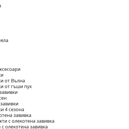
я
еяла
аксесоари
ки
и от Вълна
и от гъши пух
завивки
сен
 завивки
и 4 сезона
отена завивка
кти с олекотена завивка
и с олекотена завивка