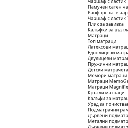
Чаршаф с ластик
Памучен сатен ча
Ранфорс хасе чар
Чаршаф с ластик 
Плик за завивкa
Калъфки за възг
Матраци
Топ матраци
Латексови матра
Еднолицеви матр
Двулицеви матра
Пружинни матра
Детски матрачет
Мемори матраци
Mатраци MemoGe
Матраци Мagnifl
Кръгли матраци
Калъфи за матрац
Уред за почиства
Подматрачни рам
Дървени подматр
Метални подматр
Дървени подматр