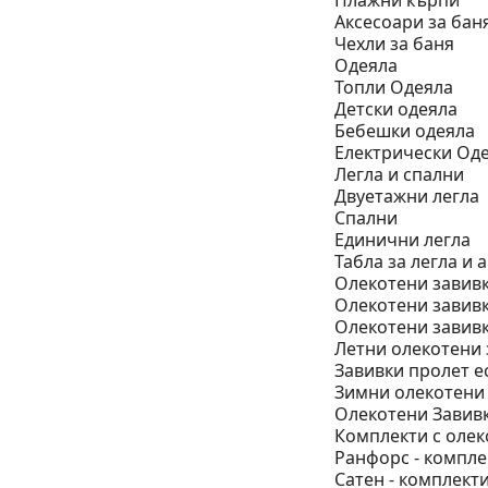
Плажни кърпи
Аксесоари за бан
Чехли за баня
Одеяла
Топли Одеяла
Детски одеяла
Бебешки одеяла
Електрически Од
Легла и спални
Двуетажни легла
Спални
Единични легла
Табла за легла и 
Олекотени завив
Олекотени завивк
Олекотени завивк
Летни олекотени 
Завивки пролет е
Зимни олекотени
Олекотени Завивк
Комплекти с олек
Ранфорс - компле
Сатен - комплект