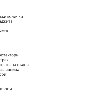
ски колички
нджита
чета
и
ротектори
трак
тествена вълна
ъзглавница
ори
я
 кърпи