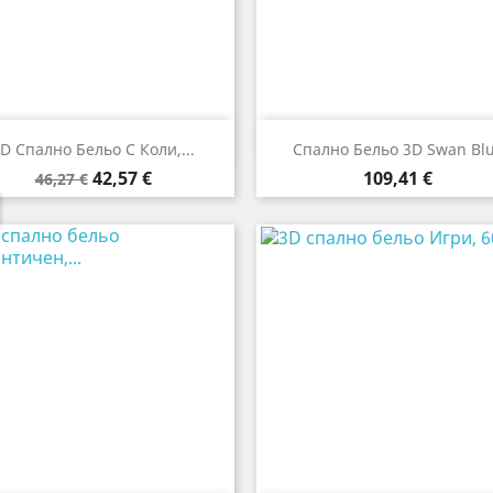


Бърз преглед
Бърз преглед
D Спално Бельо С Коли,...
Спално Бельо 3D Swan Bl
Редовна
Цена
Цена
42,57 €
109,41 €
46,27 €
цена