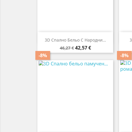

Бърз преглед
3D Спално Бельо С Народни...
3
Редовна
Цена
42,57 €
46,27 €
цена
-8%
-8%