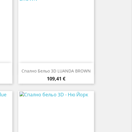

Бърз преглед
Спално Бельо 3D LUANDA BROWN
Цена
109,41 €