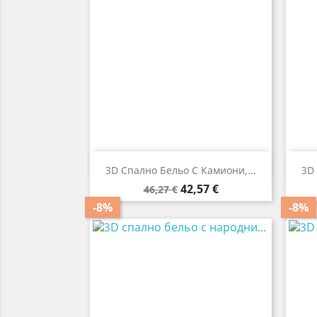

Бърз преглед
3D Спално Бельо С Камиони,...
3D
Редовна
Цена
42,57 €
46,27 €
цена
-8%
-8%