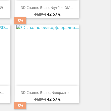

Бърз преглед
39
3D Спално Бельо Футбол ОМ...
Редовна
Цена
42,57 €
46,27 €
цена
-8%

Бърз преглед
..
3D Спално Бельо, Флорални,...
Редовна
Цена
42,57 €
46,27 €
цена
-8%