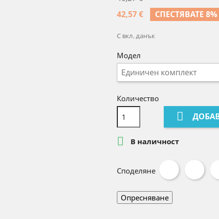
42,57 €
СПЕСТЯВАТЕ 8%
С вкл. данък
Модел
Количество

ДОБАВ

В наличност
Споделяне