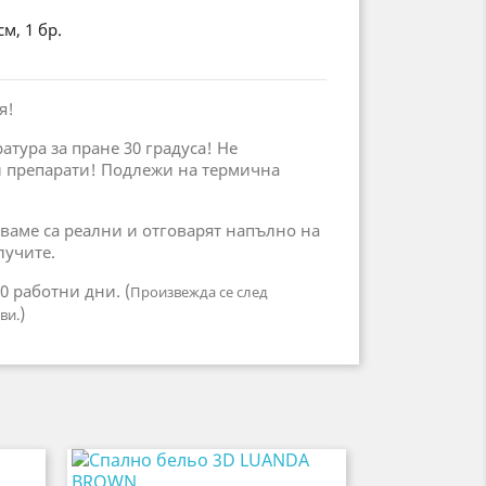
м, 1 бр.
я!
тура за пране 30 градуса! Не
 препарати! Подлежи на термична
ваме са реални и отговарят напълно на
лучите.
10 работни дни. (
Произвежда се след
)
ви.