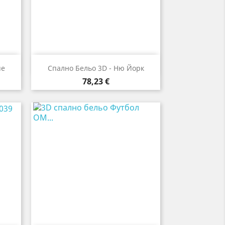

Бърз преглед
ue
Спално Бельо 3D - Ню Йорк
Цена
78,23 €