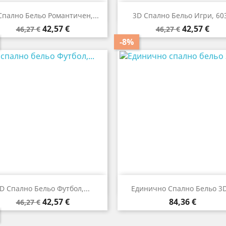


Бърз преглед
Бърз преглед
Спално Бельо Романтичeн,...
3D Спално Бельо Игри, 60
Редовна
Цена
Редовна
Цена
42,57 €
42,57 €
46,27 €
46,27 €
цена
цена
-8%


Бърз преглед
Бърз преглед
D Спално Бельо Футбол,...
Единично Спално Бельо 3D.
Редовна
Цена
Цена
42,57 €
84,36 €
46,27 €
цена