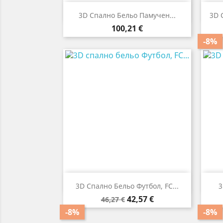

Бърз преглед
3D Спално Бельо Памучен...
3D 
Цена
100,21 €
-8%

Бърз преглед
3D Спално Бельо Футбол, FC...
3
Редовна
Цена
42,57 €
46,27 €
цена
-8%
-8%