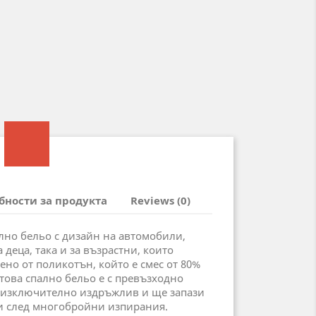
бности за продукта
Reviews (0)
ално бельо с дизайн на автомобили,
 деца, така и за възрастни, които
ено от поликотън, който е смес от 80%
 това спално бельо е с превъзходно
е изключително издръжлив и ще запази
ри след многобройни изпирания.