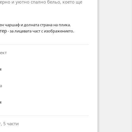
дерно и уютно спално бельо, което ще
.
ен чаршаф и долната страна на плика.
тер
- за лицевата част с изображението.
ект
м
а
м
, 5 части