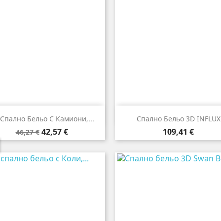


Бърз преглед
Бърз преглед
 Спално Бельо С Камиони,...
Спално Бельо 3D INFLUX
Редовна
Цена
Цена
42,57 €
109,41 €
46,27 €
цена