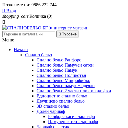
Позвънете ни:
0886 222 744

Вход
shopping_cart
Количка
(0)


Търсене
Меню
Начало
Спално бельо
Спално бельо Ранфорс
Спално бельо Памучен сатен
Спално бельо Памук
Спално бельо Поликотън
Спално бельо Микрофибър
Спално бельо памук + одеяло
Спално бельо 2 части плик и калъфки
Eдноцветно спално бельо
Двулицево спално бельо
3D спално бельо
Долен чаршаф
Ранфорс хасе - чаршафи
Памучен сатен - чаршафи
Чаршаф с ластик