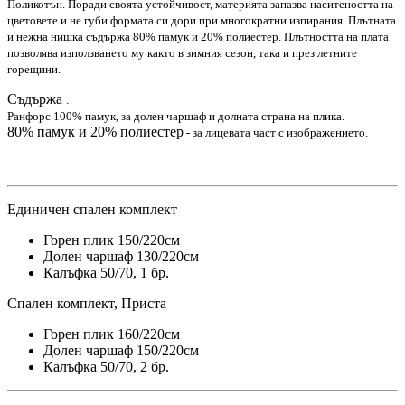
Поликотън. Поради своята устойчивост, материята запазва наситеността на
цветовете и не губи формата си дори при многократни изпирания. Плътната
и нежна нишка съдържа 80% памук и 20% полиестер. Плътността на плата
позволява използването му както в зимния сезон, така и през летните
горещини.
Съдържа
:
Ранфорс 100% памук, за долен чаршаф и долната страна на плика.
80% памук и 20% полиестер
- за лицевата част с изображението.
Единичен спален комплект
Горен плик 150/220см
Долен чаршаф 130/220см
Калъфка 50/70, 1 бр.
Спален комплект, Приста
Горен плик 160/220см
Долен чаршаф 150/220см
Калъфка 50/70, 2 бр.