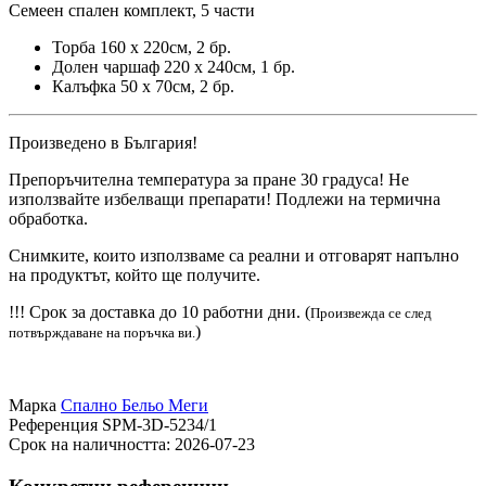
Семеен спален комплект, 5 части
Торба 160 x 220см, 2 бр.
Долен чаршаф 220 x 240см, 1 бр.
Калъфка 50 x 70см, 2 бр.
Произведено в България!
Препоръчителна температура за пране 30 градуса! Не
използвайте избелващи препарати! Подлежи на термична
обработка.
Снимките, които използваме са реални и отговарят напълно
на продуктът, който ще получите.
!!! Срок за доставка до 10 работни дни. (
Произвежда се след
)
потвърждаване на поръчка ви.
Марка
Спално Бельо Меги
Референция
SPM-3D-5234/1
Срок на наличността:
2026-07-23