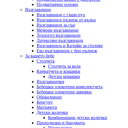
Подматрачни основи
Възглавници
Възглавници с гъши пух
Възглавница пълнеж от вълна
Възглавници за сън
Мемори възглавници
Техногел възглавници
Латексови възглавници
Възглавница и Калъфи за столове
Еко възглавници с био пълнеж
За вашето бебе
Столчета
Столчета за кола
Креватчета и кошарки
Детски кошарки
Възглавнички
Бебешки oлекотени комплектчета
Бебешки олекотени завивки
Обиколници
Кенгуру
Матрачета
Детски колички
Комбинирани детски колички
Проходилки и бънджита
Проходилки