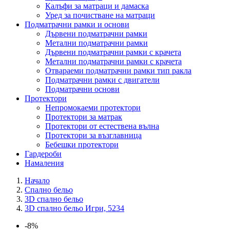
Калъфи за матраци и дамаска
Уред за почистване на матраци
Подматрачни рамки и основи
Дървени подматрачни рамки
Метални подматрачни рамки
Дървени подматрачни рамки с крачета
Метални подматрачни рамки с крачета
Отвараеми подматрачни рамки тип ракла
Подматрачни рамки с двигатели
Подматрачни основи
Протектори
Непромокаеми протектори
Протектори за матрак
Протектори от естествена вълна
Протектори за възглавница
Бебешки протектори
Гардероби
Намаления
Начало
Спално бельо
3D спално бельо
3D спално бельо Игри, 5234
-8%