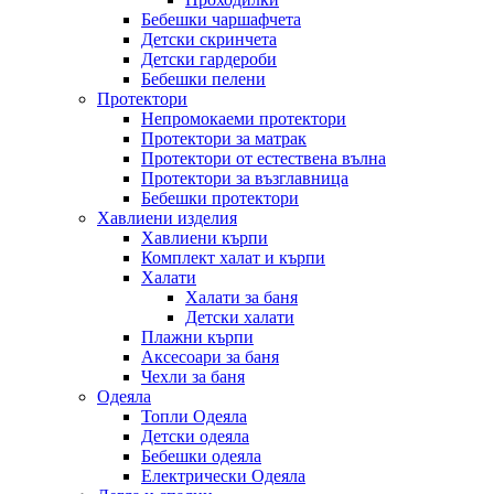
Бебешки чаршафчета
Детски скринчета
Детски гардероби
Бебешки пелени
Протектори
Непромокаеми протектори
Протектори за матрак
Протектори от естествена вълна
Протектори за възглавница
Бебешки протектори
Хавлиени изделия
Хавлиени кърпи
Комплект халат и кърпи
Халати
Халати за баня
Детски халати
Плажни кърпи
Аксесоари за баня
Чехли за баня
Одеяла
Топли Одеяла
Детски одеяла
Бебешки одеяла
Електрически Одеяла