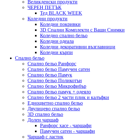
Великденски продукти
ЧЕРЕН ПЕТЪК
Тед BLACK WEEK
Коледни продукти
Коледни покривки
3D Спални Комплекти с Ваши Снимки
Коледно спално бельо
Коледни одеала
Коледни декоративни възглавници
Коледни кърпи
Спално бельо
Спално бельо Ранфорс
Спално бельо Памучен сатен
Спално бельо Памук
Спално бельо Поликотън
Спално бельо Микрофибър
Спално бельо памук + одеяло
Спално бельо 2 части плик и калъфки
Eдноцветно спално бельо
Двулицево спално бельо
3D спално бельо
Долен чаршаф
Ранфорс хасе - чаршафи
Памучен сатен - чаршафи
Чаршаф с ластик