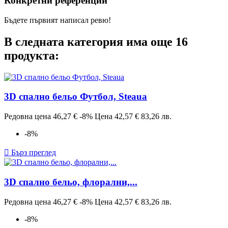
Конкретни референции
Бъдете първият написал ревю!
В следната категория има още 16
продукта:
3D спално бельо Футбол, Steaua
Редовна цена
46,27 €
-8%
Цена
42,57 €
83,26 лв.
-8%

Бърз преглед
3D спално бельо, флорални,...
Редовна цена
46,27 €
-8%
Цена
42,57 €
83,26 лв.
-8%