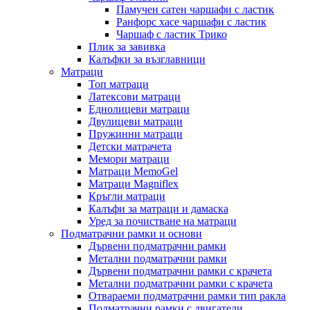
Памучен сатен чаршафи с ластик
Ранфорс хасе чаршафи с ластик
Чаршаф с ластик Трико
Плик за завивкa
Калъфки за възглавници
Матраци
Топ матраци
Латексови матраци
Еднолицеви матраци
Двулицеви матраци
Пружинни матраци
Детски матрачета
Мемори матраци
Mатраци MemoGel
Матраци Мagniflex
Кръгли матраци
Калъфи за матраци и дамаска
Уред за почистване на матраци
Подматрачни рамки и основи
Дървени подматрачни рамки
Метални подматрачни рамки
Дървени подматрачни рамки с крачета
Метални подматрачни рамки с крачета
Отвараеми подматрачни рамки тип ракла
Подматрачни рамки с двигатели