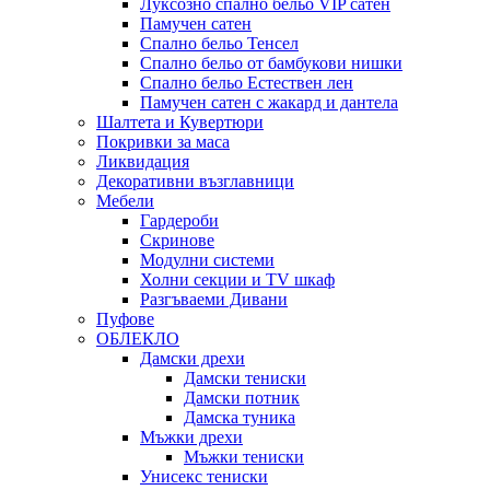
Луксозно спално бельо VIP сатен
Памучен сатен
Спално бельо Тенсел
Спално бельо от бамбукови нишки
Спално бельо Естествен лен
Памучен сатен с жакард и дантела
Шалтета и Кувертюри
Покривки за маса
Ликвидация
Декоративни възглавници
Мебели
Гардероби
Скринове
Модулни системи
Холни секции и ТV шкаф
Разгъваеми Дивани
Пуфове
ОБЛЕКЛО
Дамски дрехи
Дамски тениски
Дамски потник
Дамска туника
Мъжки дрехи
Мъжки тениски
Унисекс тениски