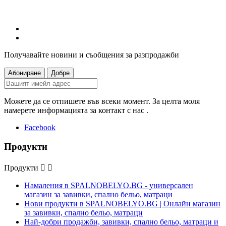
Получавайте новини и съобщения за разпродажби
Можете да се отпишете във всеки момент. За целта моля
намерете информацията за контакт с нас .
Facebook
Продукти
Продукти


Намаления в SPALNOBELYO.BG - универсален
магазин за завивки, спално бельо, матраци
Нови продукти в SPALNOBELYO.BG | Онлайн магазин
за завивки, спално бельо, матраци
Най-добри продажби, завивки, спално бельо, матраци и