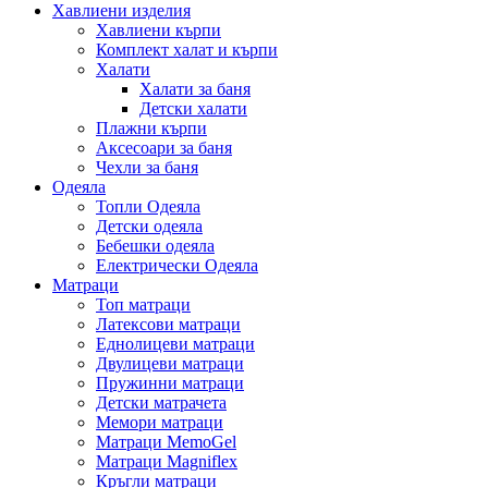
Хавлиени изделия
Хавлиени кърпи
Комплект халат и кърпи
Халати
Халати за баня
Детски халати
Плажни кърпи
Аксесоари за баня
Чехли за баня
Одеяла
Топли Одеяла
Детски одеяла
Бебешки одеяла
Електрически Одеяла
Матраци
Топ матраци
Латексови матраци
Еднолицеви матраци
Двулицеви матраци
Пружинни матраци
Детски матрачета
Мемори матраци
Mатраци MemoGel
Матраци Мagniflex
Кръгли матраци