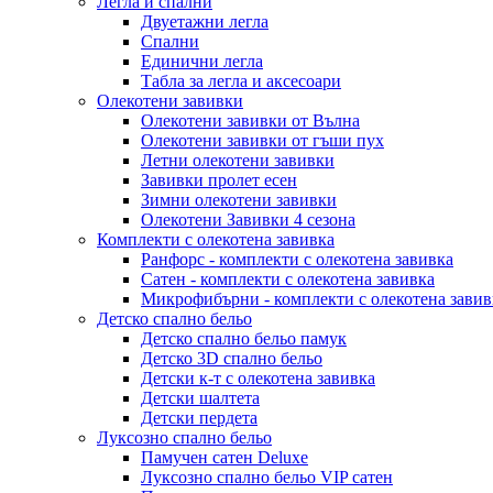
Легла и спални
Двуетажни легла
Спални
Единични легла
Табла за легла и аксесоари
Олекотени завивки
Олекотени завивки от Вълна
Олекотени завивки от гъши пух
Летни олекотени завивки
Завивки пролет есен
Зимни олекотени завивки
Олекотени Завивки 4 сезона
Комплекти с олекотена завивка
Ранфорс - комплекти с олекотена завивка
Сатен - комплекти с олекотена завивка
Микрофибърни - комплекти с олекотена завив
Детско спално бельо
Детско спално бельо памук
Детско 3D спално бельо
Детски к-т с олекотена завивка
Детски шалтета
Детски пердета
Луксозно спално бельо
Памучен сатен Deluxe
Луксозно спално бельо VIP сатен