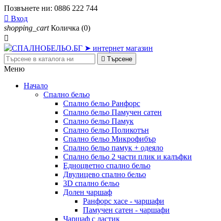
Позвънете ни:
0886 222 744

Вход
shopping_cart
Количка
(0)


Търсене
Меню
Начало
Спално бельо
Спално бельо Ранфорс
Спално бельо Памучен сатен
Спално бельо Памук
Спално бельо Поликотън
Спално бельо Микрофибър
Спално бельо памук + одеяло
Спално бельо 2 части плик и калъфки
Eдноцветно спално бельо
Двулицево спално бельо
3D спално бельо
Долен чаршаф
Ранфорс хасе - чаршафи
Памучен сатен - чаршафи
Чаршаф с ластик