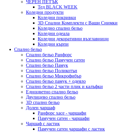
ЧЕРЕН ПЕТЪК
Тед BLACK WEEK
Коледни продукти
Коледни покривки
3D Спални Комплекти с Ваши Снимки
Коледно спално бельо
Коледни одеала
Коледни декоративни възглавници
Коледни кърпи
Спално бельо
Спално бельо Ранфорс
Спално бельо Памучен сатен
Спално бельо Памук
Спално бельо Поликотън
Спално бельо Микрофибър
Спално бельо памук + одеяло
Спално бельо 2 части плик и калъфки
Eдноцветно спално бельо
Двулицево спално бельо
3D спално бельо
Долен чаршаф
Ранфорс хасе - чаршафи
Памучен сатен - чаршафи
Чаршаф с ластик
Памучен сатен чаршафи с ластик