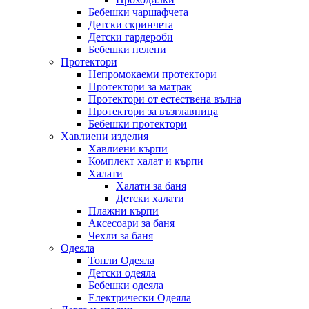
Бебешки чаршафчета
Детски скринчета
Детски гардероби
Бебешки пелени
Протектори
Непромокаеми протектори
Протектори за матрак
Протектори от естествена вълна
Протектори за възглавница
Бебешки протектори
Хавлиени изделия
Хавлиени кърпи
Комплект халат и кърпи
Халати
Халати за баня
Детски халати
Плажни кърпи
Аксесоари за баня
Чехли за баня
Одеяла
Топли Одеяла
Детски одеяла
Бебешки одеяла
Електрически Одеяла