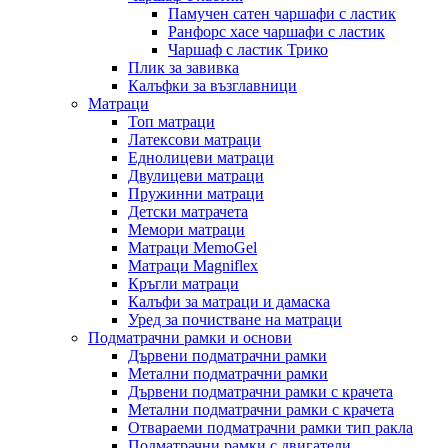
Памучен сатен чаршафи с ластик
Ранфорс хасе чаршафи с ластик
Чаршаф с ластик Трико
Плик за завивкa
Калъфки за възглавници
Матраци
Топ матраци
Латексови матраци
Еднолицеви матраци
Двулицеви матраци
Пружинни матраци
Детски матрачета
Мемори матраци
Mатраци MemoGel
Матраци Мagniflex
Кръгли матраци
Калъфи за матраци и дамаска
Уред за почистване на матраци
Подматрачни рамки и основи
Дървени подматрачни рамки
Метални подматрачни рамки
Дървени подматрачни рамки с крачета
Метални подматрачни рамки с крачета
Отвараеми подматрачни рамки тип ракла
Подматрачни рамки с двигатели