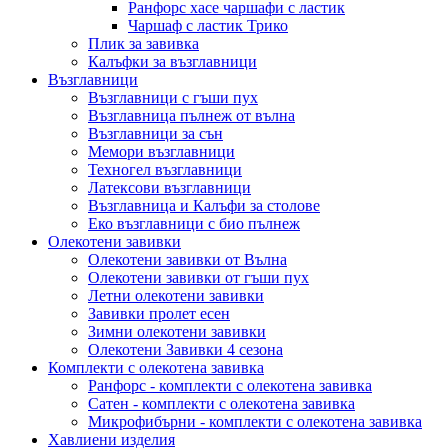
Ранфорс хасе чаршафи с ластик
Чаршаф с ластик Трико
Плик за завивкa
Калъфки за възглавници
Възглавници
Възглавници с гъши пух
Възглавница пълнеж от вълна
Възглавници за сън
Мемори възглавници
Техногел възглавници
Латексови възглавници
Възглавница и Калъфи за столове
Еко възглавници с био пълнеж
Олекотени завивки
Олекотени завивки от Вълна
Олекотени завивки от гъши пух
Летни олекотени завивки
Завивки пролет есен
Зимни олекотени завивки
Олекотени Завивки 4 сезона
Комплекти с олекотена завивка
Ранфорс - комплекти с олекотена завивка
Сатен - комплекти с олекотена завивка
Микрофибърни - комплекти с олекотена завивка
Хавлиени изделия