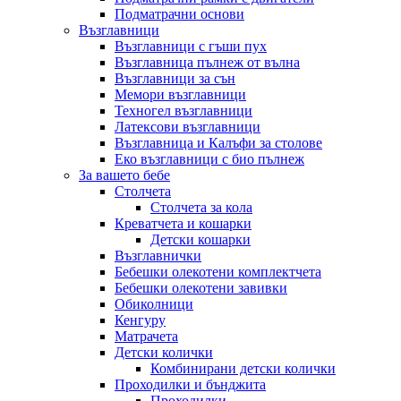
Подматрачни основи
Възглавници
Възглавници с гъши пух
Възглавница пълнеж от вълна
Възглавници за сън
Мемори възглавници
Техногел възглавници
Латексови възглавници
Възглавница и Калъфи за столове
Еко възглавници с био пълнеж
За вашето бебе
Столчета
Столчета за кола
Креватчета и кошарки
Детски кошарки
Възглавнички
Бебешки oлекотени комплектчета
Бебешки олекотени завивки
Обиколници
Кенгуру
Матрачета
Детски колички
Комбинирани детски колички
Проходилки и бънджита
Проходилки