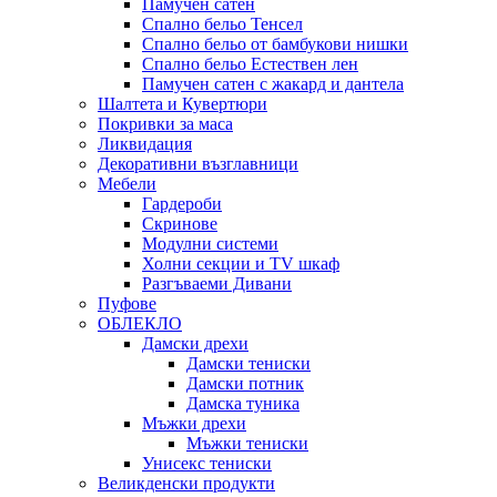
Памучен сатен
Спално бельо Тенсел
Спално бельо от бамбукови нишки
Спално бельо Естествен лен
Памучен сатен с жакард и дантела
Шалтета и Кувертюри
Покривки за маса
Ликвидация
Декоративни възглавници
Мебели
Гардероби
Скринове
Модулни системи
Холни секции и ТV шкаф
Разгъваеми Дивани
Пуфове
ОБЛЕКЛО
Дамски дрехи
Дамски тениски
Дамски потник
Дамска туника
Мъжки дрехи
Мъжки тениски
Унисекс тениски
Великденски продукти