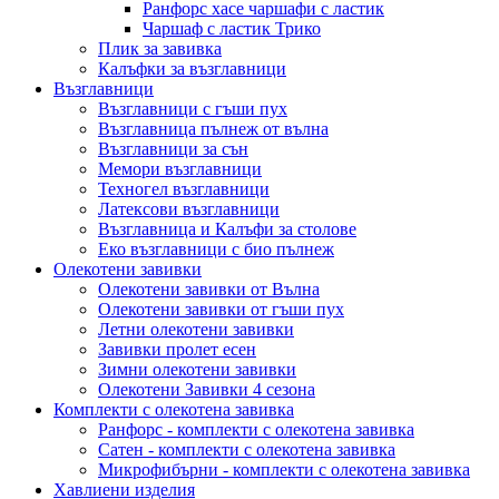
Ранфорс хасе чаршафи с ластик
Чаршаф с ластик Трико
Плик за завивкa
Калъфки за възглавници
Възглавници
Възглавници с гъши пух
Възглавница пълнеж от вълна
Възглавници за сън
Мемори възглавници
Техногел възглавници
Латексови възглавници
Възглавница и Калъфи за столове
Еко възглавници с био пълнеж
Олекотени завивки
Олекотени завивки от Вълна
Олекотени завивки от гъши пух
Летни олекотени завивки
Завивки пролет есен
Зимни олекотени завивки
Олекотени Завивки 4 сезона
Комплекти с олекотена завивка
Ранфорс - комплекти с олекотена завивка
Сатен - комплекти с олекотена завивка
Микрофибърни - комплекти с олекотена завивка
Хавлиени изделия