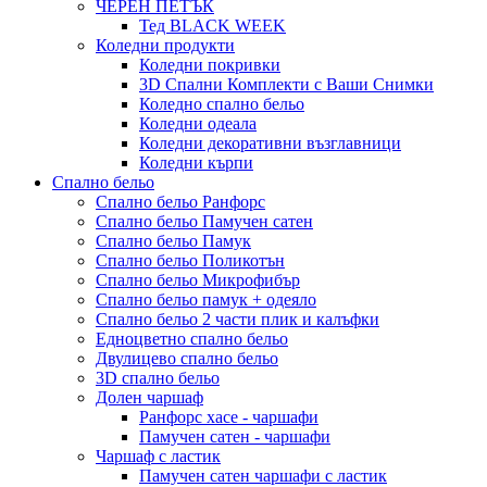
ЧЕРЕН ПЕТЪК
Тед BLACK WEEK
Коледни продукти
Коледни покривки
3D Спални Комплекти с Ваши Снимки
Коледно спално бельо
Коледни одеала
Коледни декоративни възглавници
Коледни кърпи
Спално бельо
Спално бельо Ранфорс
Спално бельо Памучен сатен
Спално бельо Памук
Спално бельо Поликотън
Спално бельо Микрофибър
Спално бельо памук + одеяло
Спално бельо 2 части плик и калъфки
Eдноцветно спално бельо
Двулицево спално бельо
3D спално бельо
Долен чаршаф
Ранфорс хасе - чаршафи
Памучен сатен - чаршафи
Чаршаф с ластик
Памучен сатен чаршафи с ластик