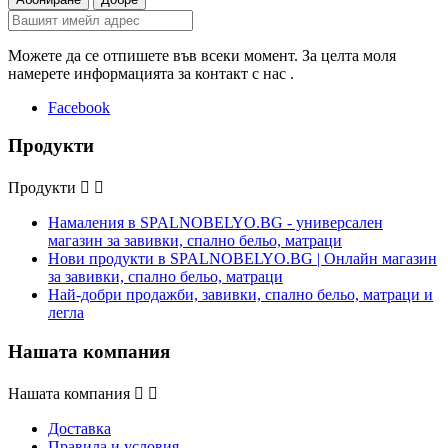
Можете да се отпишете във всеки момент. За целта моля
намерете информацията за контакт с нас .
Facebook
Продукти
Продукти


Намаления в SPALNOBELYO.BG - универсален
магазин за завивки, спално бельо, матраци
Нови продукти в SPALNOBELYO.BG | Онлайн магазин
за завивки, спално бельо, матраци
Най-добри продажби, завивки, спално бельо, матраци и
легла
Нашата компания
Нашата компания


Доставка
Правила и условия