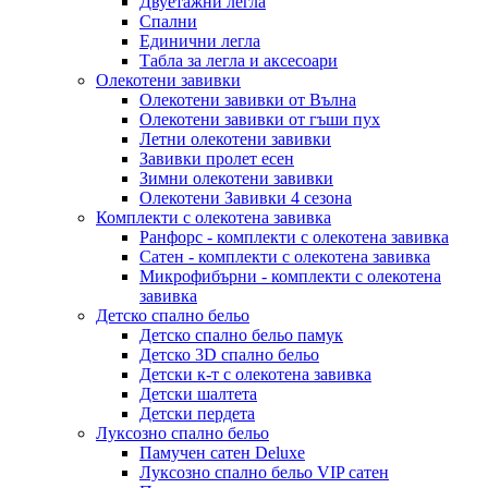
Двуетажни легла
Спални
Единични легла
Табла за легла и аксесоари
Олекотени завивки
Олекотени завивки от Вълна
Олекотени завивки от гъши пух
Летни олекотени завивки
Завивки пролет есен
Зимни олекотени завивки
Олекотени Завивки 4 сезона
Комплекти с олекотена завивка
Ранфорс - комплекти с олекотена завивка
Сатен - комплекти с олекотена завивка
Микрофибърни - комплекти с олекотена
завивка
Детско спално бельо
Детско спално бельо памук
Детско 3D спално бельо
Детски к-т с олекотена завивка
Детски шалтета
Детски пердета
Луксозно спално бельо
Памучен сатен Deluxe
Луксозно спално бельо VIP сатен