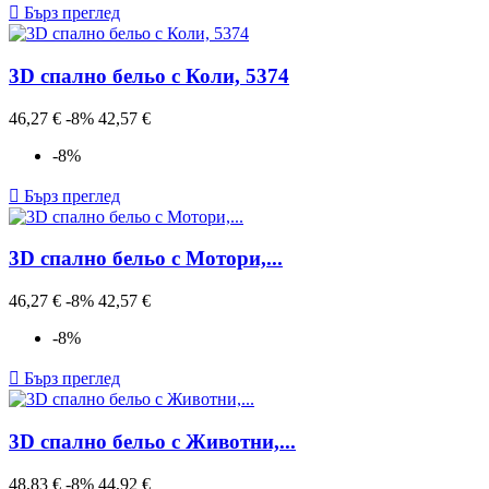

Бърз преглед
3D спално бельо с Коли, 5374
Редовна
Цена
46,27 €
-8%
42,57 €
цена
-8%

Бърз преглед
3D спално бельо с Мотори,...
Редовна
Цена
46,27 €
-8%
42,57 €
цена
-8%

Бърз преглед
3D спално бельо с Животни,...
Редовна
Цена
48,83 €
-8%
44,92 €