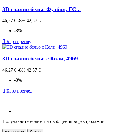
3D спално бельо Футбол, FC...
Редовна
Цена
46,27 €
-8%
42,57 €
цена
-8%

Бърз преглед
3D спално бельо с Коли, 4969
Редовна
Цена
46,27 €
-8%
42,57 €
цена
-8%

Бърз преглед
Получавайте новини и съобщения за разпродажби