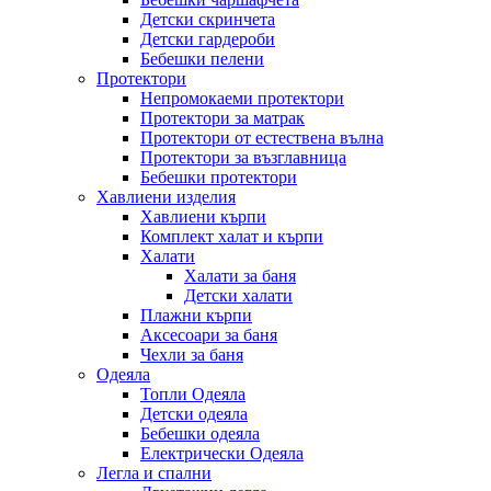
Детски скринчета
Детски гардероби
Бебешки пелени
Протектори
Непромокаеми протектори
Протектори за матрак
Протектори от естествена вълна
Протектори за възглавница
Бебешки протектори
Хавлиени изделия
Хавлиени кърпи
Комплект халат и кърпи
Халати
Халати за баня
Детски халати
Плажни кърпи
Аксесоари за баня
Чехли за баня
Одеяла
Топли Одеяла
Детски одеяла
Бебешки одеяла
Електрически Одеяла
Легла и спални