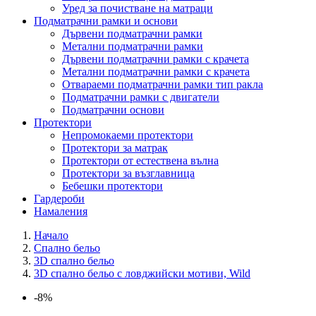
Уред за почистване на матраци
Подматрачни рамки и основи
Дървени подматрачни рамки
Метални подматрачни рамки
Дървени подматрачни рамки с крачета
Метални подматрачни рамки с крачета
Отвараеми подматрачни рамки тип ракла
Подматрачни рамки с двигатели
Подматрачни основи
Протектори
Непромокаеми протектори
Протектори за матрак
Протектори от естествена вълна
Протектори за възглавница
Бебешки протектори
Гардероби
Намаления
Начало
Спално бельо
3D спално бельо
3D спално бельо с ловджийски мотиви, Wild
-8%