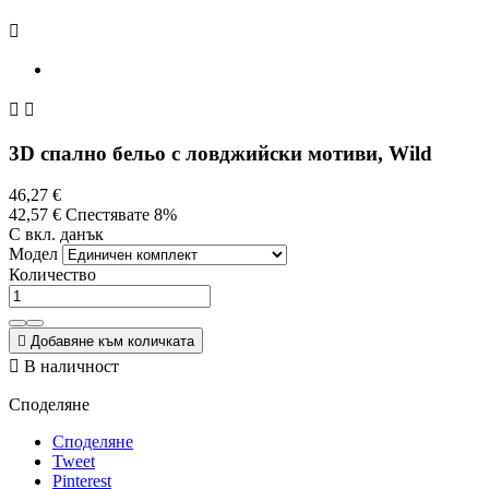



3D спално бельо с ловджийски мотиви, Wild
46,27 €
42,57 €
Спестявате 8%
С вкл. данък
Модел
Количество

Добавяне към количката

В наличност
Споделяне
Споделяне
Tweet
Pinterest