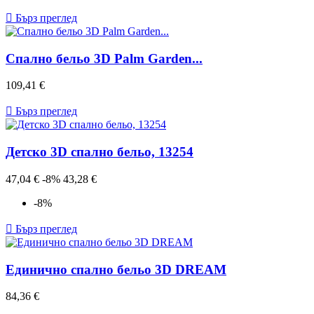

Бърз преглед
Спално бельо 3D Palm Garden...
Цена
109,41 €

Бърз преглед
Детско 3D спално бельо, 13254
Редовна
Цена
47,04 €
-8%
43,28 €
цена
-8%

Бърз преглед
Единично спално бельо 3D DREAM
Цена
84,36 €