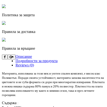
Политика за защита
Правила за доставка
Правила за връщане
Описание
Подробности за продукта
Reviews (0)
Материята, използвана за този мек и уютен спален комплект, е висок клас
Поликотън. Поради своята устойчивост, материята запазва наситеността на
цветовете и не губи формата си дори при многократни изпирания. Плътната
и нежна нишка съдържа 80% памук и 20% полиестер. Плътността на плата
позволява използването му както в зимния сезон, така и през летните
горещини.
Съдържа
: