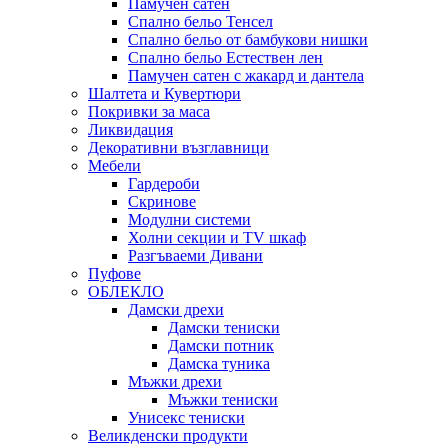
Памучен сатен
Спално бельо Тенсел
Спално бельо от бамбукови нишки
Спално бельо Естествен лен
Памучен сатен с жакард и дантела
Шалтета и Кувертюри
Покривки за маса
Ликвидация
Декоративни възглавници
Мебели
Гардероби
Скринове
Модулни системи
Холни секции и ТV шкаф
Разгъваеми Дивани
Пуфове
ОБЛЕКЛО
Дамски дрехи
Дамски тениски
Дамски потник
Дамска туника
Мъжки дрехи
Мъжки тениски
Унисекс тениски
Великденски продукти