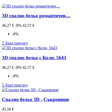
3D спално бельо романтичeн,...
Редовна
Цена
46,27 €
-8%
42,57 €
цена
-8%

Бърз преглед
3D спално бельо с Коли, 5643
Редовна
Цена
46,27 €
-8%
42,57 €
цена
-8%

Бърз преглед
Спално бельо 3D - Съкровище
Цена
45,50 €