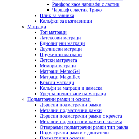
Ранфорс хасе чаршафи с ластик
Чаршаф с ластик Трико
Плик за завивкa
Калъфки за възглавници
Матраци
Топ матраци
Латексови матраци
Еднолицеви матраци
Двулицеви матраци
Пружинни матраци
Детски матрачета
Мемори матраци
Mатраци MemoGel
Матраци Мagniflex
Кръгли матраци
Калъфи за матраци и дамаска
Уред за почистване на матраци
Подматрачни рамки и основи
Дървени подматрачни рамки
Метални подматрачни рамки
Дървени подматрачни рамки с крачета
Метални подматрачни рамки с крачета
Отвараеми подматрачни рамки тип ракла
Подматрачни рамки с двигатели
Подматрачни основи