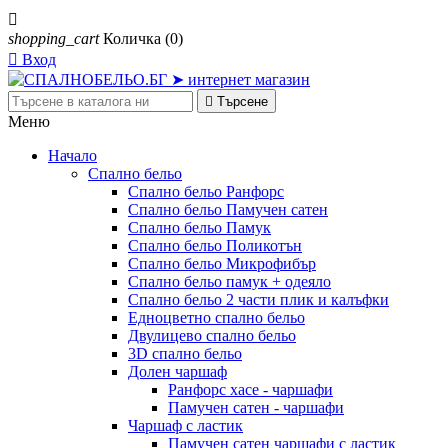

shopping_cart
Количка
(0)

Вход

Търсене
Меню
Начало
Спално бельо
Спално бельо Ранфорс
Спално бельо Памучен сатен
Спално бельо Памук
Спално бельо Поликотън
Спално бельо Микрофибър
Спално бельо памук + одеяло
Спално бельо 2 части плик и калъфки
Eдноцветно спално бельо
Двулицево спално бельо
3D спално бельо
Долен чаршаф
Ранфорс хасе - чаршафи
Памучен сатен - чаршафи
Чаршаф с ластик
Памучен сатен чаршафи с ластик