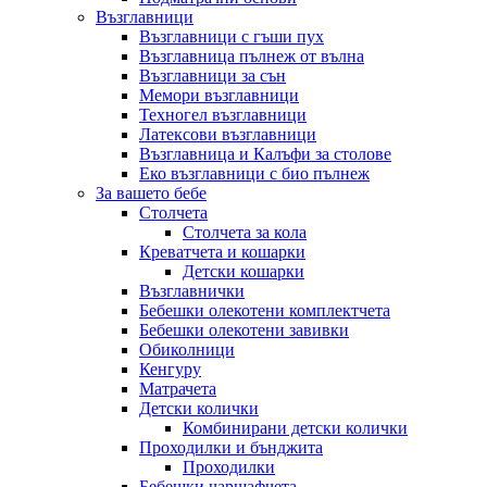
Възглавници
Възглавници с гъши пух
Възглавница пълнеж от вълна
Възглавници за сън
Мемори възглавници
Техногел възглавници
Латексови възглавници
Възглавница и Калъфи за столове
Еко възглавници с био пълнеж
За вашето бебе
Столчета
Столчета за кола
Креватчета и кошарки
Детски кошарки
Възглавнички
Бебешки oлекотени комплектчета
Бебешки олекотени завивки
Обиколници
Кенгуру
Матрачета
Детски колички
Комбинирани детски колички
Проходилки и бънджита
Проходилки
Бебешки чаршафчета