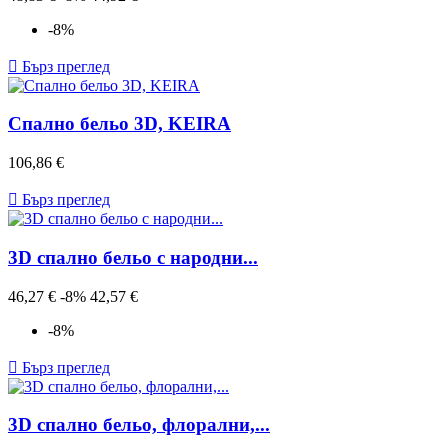
цена
-8%

Бърз преглед
Спално бельо 3D, KEIRA
Цена
106,86 €

Бърз преглед
3D спално бельо с народни...
Редовна
Цена
46,27 €
-8%
42,57 €
цена
-8%

Бърз преглед
3D спално бельо, флорални,...