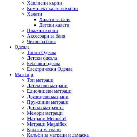
Хавлиени кърпи
Комплект халат и кърпи
Халати
Халати за баня
Детски халати
Плажни кърпи
Аксесоари за баня
Чехли за баня
Одеяла
Топли Одеяла
Детски одеяла
Бебешки одеяла
Електрически Одеяла
Матраци
Топ матраци
Латексови матраци
Еднолицеви матраци
Двулицеви матраци
Пружинни матраци
Детски матрачета
Мемори матраци
Mатраци MemoGel
Матраци Мagniflex
Кръгли матраци
Калъфи за матраци и дамаска