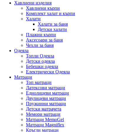
Хавлиени изделия
Хавлиени кърпи
Комплект халат и кърпи
Халати
Халати за баня
Детски халати
Плажни кърпи
Аксесоари за баня
Чехли за баня
Одеяла
Топли Одеяла
Детски одеяла
Бебешки одеяла
Електрически Одеяла
Матраци
Топ матраци
Латексови матраци
Еднолицеви матраци
Двулицеви матраци
Пружинни матраци
Детски матрачета
Мемори матраци
Mатраци MemoGel
Матраци Мagniflex
Кръгли матраци