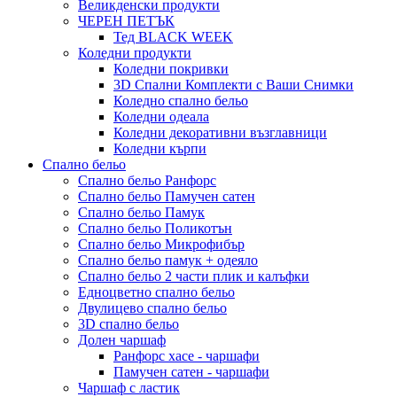
Великденски продукти
ЧЕРЕН ПЕТЪК
Тед BLACK WEEK
Коледни продукти
Коледни покривки
3D Спални Комплекти с Ваши Снимки
Коледно спално бельо
Коледни одеала
Коледни декоративни възглавници
Коледни кърпи
Спално бельо
Спално бельо Ранфорс
Спално бельо Памучен сатен
Спално бельо Памук
Спално бельо Поликотън
Спално бельо Микрофибър
Спално бельо памук + одеяло
Спално бельо 2 части плик и калъфки
Eдноцветно спално бельо
Двулицево спално бельо
3D спално бельо
Долен чаршаф
Ранфорс хасе - чаршафи
Памучен сатен - чаршафи
Чаршаф с ластик