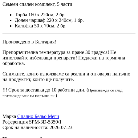
Семеен спален комплект, 5 части
Торба 160 x 220см, 2 бр.
Долен чаршаф 220 x 240см, 1 бр.
Калъфка 50 x 70см, 2 бр.
Произведено в България!
Препоръчителна температура за пране 30 градуса! Не
използвайте избелващи препарати! Подлежи на термична
обработка.
Снимките, които използваме са реални и отговарят напълно
на продуктът, който ще получите.
!!! Срок за доставка до 10 работни дни. (
Произвежда се след
)
потвърждаване на поръчка ви.
Марка
Спално Бельо Меги
Референция
SPM-3D-5359/1
Срок на наличността:
2026-07-23