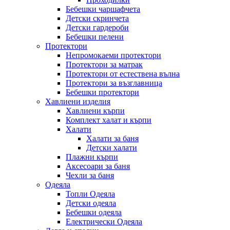
Бебешки чаршафчета
Детски скринчета
Детски гардероби
Бебешки пелени
Протектори
Непромокаеми протектори
Протектори за матрак
Протектори от естествена вълна
Протектори за възглавница
Бебешки протектори
Хавлиени изделия
Хавлиени кърпи
Комплект халат и кърпи
Халати
Халати за баня
Детски халати
Плажни кърпи
Аксесоари за баня
Чехли за баня
Одеяла
Топли Одеяла
Детски одеяла
Бебешки одеяла
Електрически Одеяла