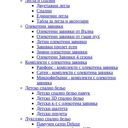
Легла и спални
Двуетажни легла
Спални
Единични легла
Табла за легла и аксесоари
Олекотени завивки
Олекотени завивки от Вълна
Олекотени завивки от гъши пух
Летни олекотени завивки
Завивки пролет есен
Зимни олекотени завивки
Олекотени Завивки 4 сезона
Комплекти с олекотена завивка
Ранфорс - комплекти с олекотена завивка
Сатен - комплекти с олекотена завивка
Микрофибърни - комплекти с олекотена
завивка
Детско спално бельо
Детско спално бельо памук
Детско 3D спално бельо
Детски к-т с олекотена завивка
Детски шалтета
Детски пердета
Луксозно спално бельо
Памучен сатен Deluxe