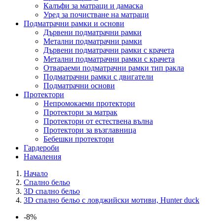
Калъфи за матраци и дамаска
Уред за почистване на матраци
Подматрачни рамки и основи
Дървени подматрачни рамки
Метални подматрачни рамки
Дървени подматрачни рамки с крачета
Метални подматрачни рамки с крачета
Отвараеми подматрачни рамки тип ракла
Подматрачни рамки с двигатели
Подматрачни основи
Протектори
Непромокаеми протектори
Протектори за матрак
Протектори от естествена вълна
Протектори за възглавница
Бебешки протектори
Гардероби
Намаления
Начало
Спално бельо
3D спално бельо
3D спално бельо с ловджийски мотиви, Hunter duck
-8%