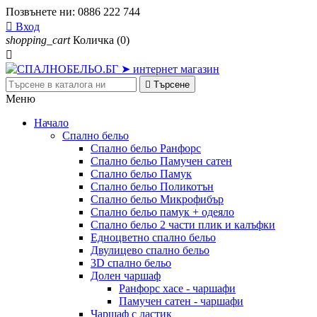
Позвънете ни:
0886 222 744

Вход
shopping_cart
Количка
(0)


Търсене
Меню
Начало
Спално бельо
Спално бельо Ранфорс
Спално бельо Памучен сатен
Спално бельо Памук
Спално бельо Поликотън
Спално бельо Микрофибър
Спално бельо памук + одеяло
Спално бельо 2 части плик и калъфки
Eдноцветно спално бельо
Двулицево спално бельо
3D спално бельо
Долен чаршаф
Ранфорс хасе - чаршафи
Памучен сатен - чаршафи
Чаршаф с ластик