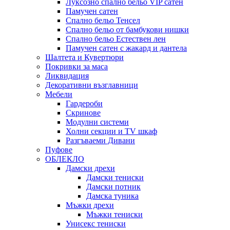
Луксозно спално бельо VIP сатен
Памучен сатен
Спално бельо Тенсел
Спално бельо от бамбукови нишки
Спално бельо Естествен лен
Памучен сатен с жакард и дантела
Шалтета и Кувертюри
Покривки за маса
Ликвидация
Декоративни възглавници
Мебели
Гардероби
Скринове
Модулни системи
Холни секции и ТV шкаф
Разгъваеми Дивани
Пуфове
ОБЛЕКЛО
Дамски дрехи
Дамски тениски
Дамски потник
Дамска туника
Мъжки дрехи
Мъжки тениски
Унисекс тениски