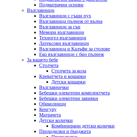
Подматрачни основи
Възглавници
Възглавници с гъши пух
Възглавница пълнеж от вълна
Възглавници за сън
Мемори възглавници
Техногел възглавници
Латексови възглавници
Възглавница и Калъфи за столове
Еко възглавници с био пълнеж
За вашето бебе
Столчета
Столчета за кола
Креватчета и кошарки
Детски кошарки
Възглавнички
Бебешки oлекотени комплектчета
Бебешки олекотени завивки
Обиколници
Кенгуру
Матрачета
Детски колички
Комбинирани детски колички
Проходилки и бънджита
Проходилки