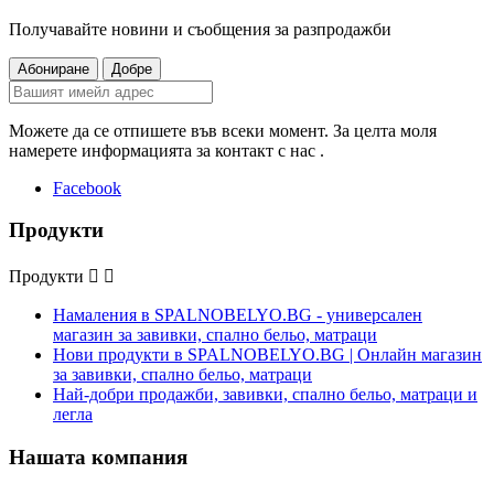
Получавайте новини и съобщения за разпродажби
Можете да се отпишете във всеки момент. За целта моля
намерете информацията за контакт с нас .
Facebook
Продукти
Продукти


Намаления в SPALNOBELYO.BG - универсален
магазин за завивки, спално бельо, матраци
Нови продукти в SPALNOBELYO.BG | Онлайн магазин
за завивки, спално бельо, матраци
Най-добри продажби, завивки, спално бельо, матраци и
легла
Нашата компания