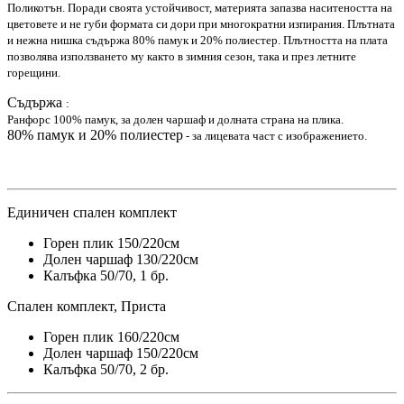
Поликотън. Поради своята устойчивост, материята запазва наситеността на
цветовете и не губи формата си дори при многократни изпирания. Плътната
и нежна нишка съдържа 80% памук и 20% полиестер. Плътността на плата
позволява използването му както в зимния сезон, така и през летните
горещини.
Съдържа
:
Ранфорс 100% памук, за долен чаршаф и долната страна на плика.
80% памук и 20% полиестер
- за лицевата част с изображението.
Единичен спален комплект
Горен плик 150/220см
Долен чаршаф 130/220см
Калъфка 50/70, 1 бр.
Спален комплект, Приста
Горен плик 160/220см
Долен чаршаф 150/220см
Калъфка 50/70, 2 бр.