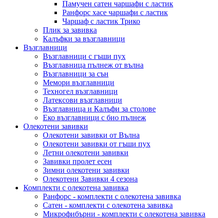
Памучен сатен чаршафи с ластик
Ранфорс хасе чаршафи с ластик
Чаршаф с ластик Трико
Плик за завивкa
Калъфки за възглавници
Възглавници
Възглавници с гъши пух
Възглавница пълнеж от вълна
Възглавници за сън
Мемори възглавници
Техногел възглавници
Латексови възглавници
Възглавница и Калъфи за столове
Еко възглавници с био пълнеж
Олекотени завивки
Олекотени завивки от Вълна
Олекотени завивки от гъши пух
Летни олекотени завивки
Завивки пролет есен
Зимни олекотени завивки
Олекотени Завивки 4 сезона
Комплекти с олекотена завивка
Ранфорс - комплекти с олекотена завивка
Сатен - комплекти с олекотена завивка
Микрофибърни - комплекти с олекотена завивка