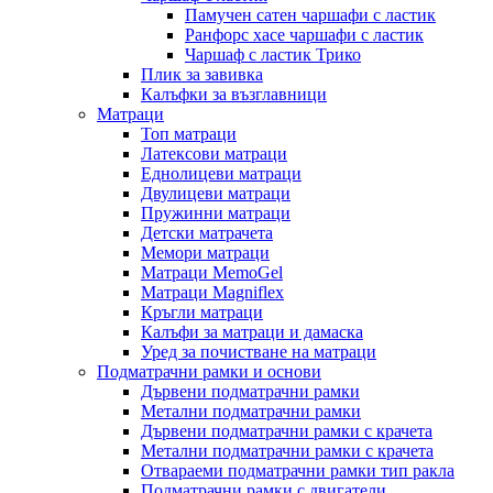
Памучен сатен чаршафи с ластик
Ранфорс хасе чаршафи с ластик
Чаршаф с ластик Трико
Плик за завивкa
Калъфки за възглавници
Матраци
Топ матраци
Латексови матраци
Еднолицеви матраци
Двулицеви матраци
Пружинни матраци
Детски матрачета
Мемори матраци
Mатраци MemoGel
Матраци Мagniflex
Кръгли матраци
Калъфи за матраци и дамаска
Уред за почистване на матраци
Подматрачни рамки и основи
Дървени подматрачни рамки
Метални подматрачни рамки
Дървени подматрачни рамки с крачета
Метални подматрачни рамки с крачета
Отвараеми подматрачни рамки тип ракла
Подматрачни рамки с двигатели