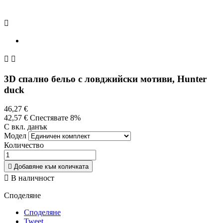



3D спално бельо с ловджийски мотиви, Hunter
duck
46,27 €
42,57 €
Спестявате 8%
С вкл. данък
Модел
Количество

Добавяне към количката

В наличност
Споделяне
Споделяне
Tweet