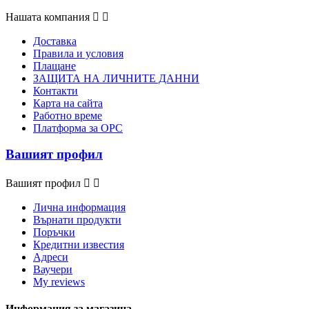
Нашата компания


Доставка
Правила и условия
Плащане
ЗАЩИТА НА ЛИЧНИТЕ ДАННИ
Контакти
Карта на сайта
Работно време
Платформа за ОРС
Вашият профил
Вашият профил


Лична информация
Върнати продукти
Поръчки
Кредитни известия
Адреси
Ваучери
My reviews
Информация за магазина