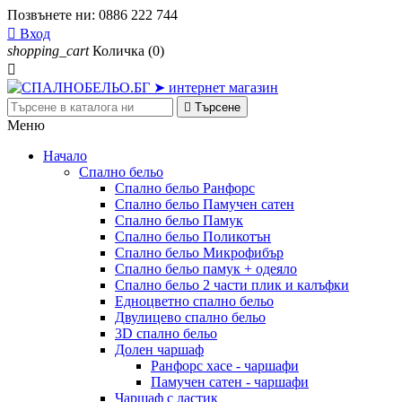
Позвънете ни:
0886 222 744

Вход
shopping_cart
Количка
(0)


Търсене
Меню
Начало
Спално бельо
Спално бельо Ранфорс
Спално бельо Памучен сатен
Спално бельо Памук
Спално бельо Поликотън
Спално бельо Микрофибър
Спално бельо памук + одеяло
Спално бельо 2 части плик и калъфки
Eдноцветно спално бельо
Двулицево спално бельо
3D спално бельо
Долен чаршаф
Ранфорс хасе - чаршафи
Памучен сатен - чаршафи
Чаршаф с ластик