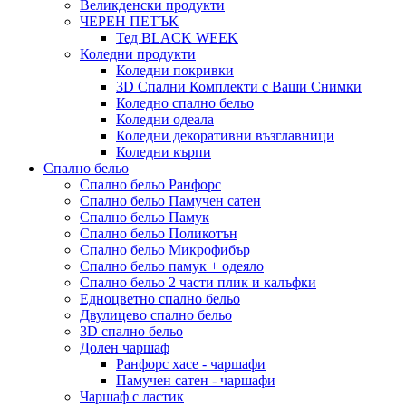
Великденски продукти
ЧЕРЕН ПЕТЪК
Тед BLACK WEEK
Коледни продукти
Коледни покривки
3D Спални Комплекти с Ваши Снимки
Коледно спално бельо
Коледни одеала
Коледни декоративни възглавници
Коледни кърпи
Спално бельо
Спално бельо Ранфорс
Спално бельо Памучен сатен
Спално бельо Памук
Спално бельо Поликотън
Спално бельо Микрофибър
Спално бельо памук + одеяло
Спално бельо 2 части плик и калъфки
Eдноцветно спално бельо
Двулицево спално бельо
3D спално бельо
Долен чаршаф
Ранфорс хасе - чаршафи
Памучен сатен - чаршафи
Чаршаф с ластик