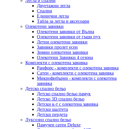
Легла и спални
Двуетажни легла
Спални
Единични легла
Табла за легла и аксесоари
Олекотени завивки
Олекотени завивки от Вълна
Олекотени завивки от гъши пух
Летни олекотени завивки
Завивки пролет есен
Зимни олекотени завивки
Олекотени Завивки 4 сезона
Комплекти с олекотена завивка
Ранфорс - комплекти с олекотена завивка
Сатен - комплекти с олекотена завивка
Микрофибърни - комплекти с олекотена
завивка
Детско спално бельо
Детско спално бельо памук
Детско 3D спално бельо
Детски к-т с олекотена завивка
Детски шалтета
Детски пердета
Луксозно спално бельо
Памучен сатен Deluxe