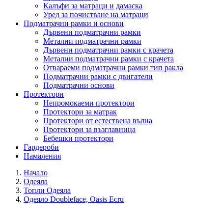
Калъфи за матраци и дамаска
Уред за почистване на матраци
Подматрачни рамки и основи
Дървени подматрачни рамки
Метални подматрачни рамки
Дървени подматрачни рамки с крачета
Метални подматрачни рамки с крачета
Отвараеми подматрачни рамки тип ракла
Подматрачни рамки с двигатели
Подматрачни основи
Протектори
Непромокаеми протектори
Протектори за матрак
Протектори от естествена вълна
Протектори за възглавница
Бебешки протектори
Гардероби
Намаления
Начало
Одеяла
Топли Одеяла
Одеяло Doubleface, Oasis Ecru