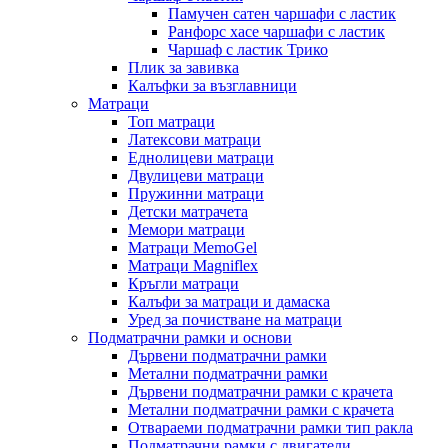
Памучен сатен чаршафи с ластик
Ранфорс хасе чаршафи с ластик
Чаршаф с ластик Трико
Плик за завивкa
Калъфки за възглавници
Матраци
Топ матраци
Латексови матраци
Еднолицеви матраци
Двулицеви матраци
Пружинни матраци
Детски матрачета
Мемори матраци
Mатраци MemoGel
Матраци Мagniflex
Кръгли матраци
Калъфи за матраци и дамаска
Уред за почистване на матраци
Подматрачни рамки и основи
Дървени подматрачни рамки
Метални подматрачни рамки
Дървени подматрачни рамки с крачета
Метални подматрачни рамки с крачета
Отвараеми подматрачни рамки тип ракла
Подматрачни рамки с двигатели