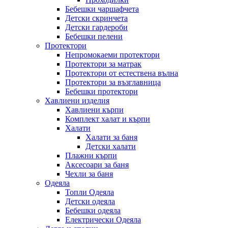
Бебешки чаршафчета
Детски скринчета
Детски гардероби
Бебешки пелени
Протектори
Непромокаеми протектори
Протектори за матрак
Протектори от естествена вълна
Протектори за възглавница
Бебешки протектори
Хавлиени изделия
Хавлиени кърпи
Комплект халат и кърпи
Халати
Халати за баня
Детски халати
Плажни кърпи
Аксесоари за баня
Чехли за баня
Одеяла
Топли Одеяла
Детски одеяла
Бебешки одеяла
Електрически Одеяла