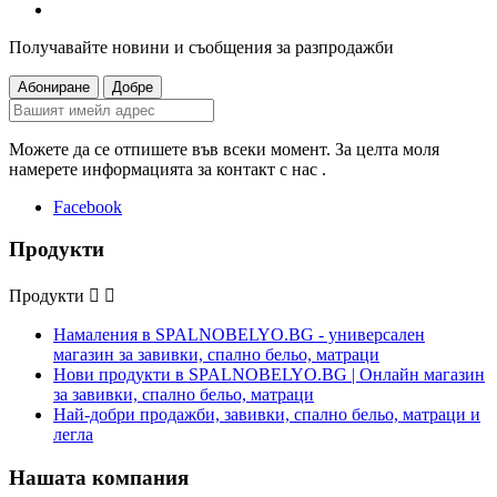
Получавайте новини и съобщения за разпродажби
Можете да се отпишете във всеки момент. За целта моля
намерете информацията за контакт с нас .
Facebook
Продукти
Продукти


Намаления в SPALNOBELYO.BG - универсален
магазин за завивки, спално бельо, матраци
Нови продукти в SPALNOBELYO.BG | Онлайн магазин
за завивки, спално бельо, матраци
Най-добри продажби, завивки, спално бельо, матраци и
легла
Нашата компания