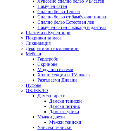
Луксозно спално бельо VIP сатен
Памучен сатен
Спално бельо Тенсел
Спално бельо от бамбукови нишки
Спално бельо Естествен лен
Памучен сатен с жакард и дантела
Шалтета и Кувертюри
Покривки за маса
Ликвидация
Декоративни възглавници
Мебели
Гардероби
Скринове
Модулни системи
Холни секции и ТV шкаф
Разгъваеми Дивани
Пуфове
ОБЛЕКЛО
Дамски дрехи
Дамски тениски
Дамски потник
Дамска туника
Мъжки дрехи
Мъжки тениски
Унисекс тениски