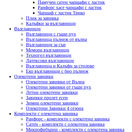
Памучен сатен чаршафи с ластик
Ранфорс хасе чаршафи с ластик
Чаршаф с ластик Трико
Плик за завивкa
Калъфки за възглавници
Възглавници
Възглавници с гъши пух
Възглавница пълнеж от вълна
Възглавници за сън
Мемори възглавници
Техногел възглавници
Латексови възглавници
Възглавница и Калъфи за столове
Еко възглавници с био пълнеж
Олекотени завивки
Олекотени завивки от Вълна
Олекотени завивки от гъши пух
Летни олекотени завивки
Завивки пролет есен
Зимни олекотени завивки
Олекотени Завивки 4 сезона
Комплекти с олекотена завивка
Ранфорс - комплекти с олекотена завивка
Сатен - комплекти с олекотена завивка
Микрофибърни - комплекти с олекотена завивка