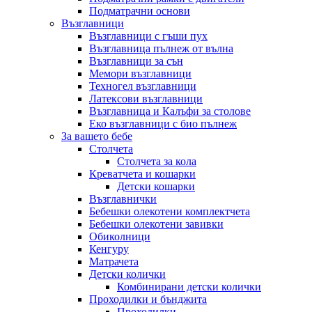
Подматрачни основи
Възглавници
Възглавници с гъши пух
Възглавница пълнеж от вълна
Възглавници за сън
Мемори възглавници
Техногел възглавници
Латексови възглавници
Възглавница и Калъфи за столове
Еко възглавници с био пълнеж
За вашето бебе
Столчета
Столчета за кола
Креватчета и кошарки
Детски кошарки
Възглавнички
Бебешки oлекотени комплектчета
Бебешки олекотени завивки
Обиколници
Кенгуру
Матрачета
Детски колички
Комбинирани детски колички
Проходилки и бънджита
Проходилки