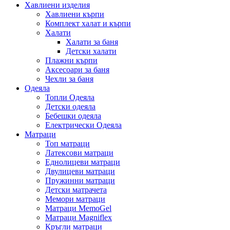
Хавлиени изделия
Хавлиени кърпи
Комплект халат и кърпи
Халати
Халати за баня
Детски халати
Плажни кърпи
Аксесоари за баня
Чехли за баня
Одеяла
Топли Одеяла
Детски одеяла
Бебешки одеяла
Електрически Одеяла
Матраци
Топ матраци
Латексови матраци
Еднолицеви матраци
Двулицеви матраци
Пружинни матраци
Детски матрачета
Мемори матраци
Mатраци MemoGel
Матраци Мagniflex
Кръгли матраци