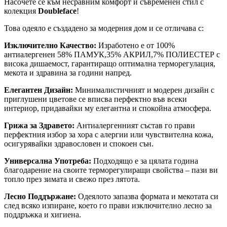
Насочете се към несравним комфорт и съвременен стил с
колекция
Doubleface
!
Това одеяло е създадено за модерния дом и се отличава с:
Изключително Качество:
Изработено е от 100%
антиалергенен 58% ПАМУК,35% АКРИЛ,7% ПОЛИЕСТЕР с
висока дишаемост, гарантиращо оптимална терморегулация,
мекота и здравина за години напред.
Елегантен Дизайн:
Минималистичният и модерен дизайн с
приглушени цветове се вписва перфектно във всеки
интериор, придавайки му елегантна и спокойна атмосфера.
Грижа за Здравето:
Антиалергенният състав го прави
перфектния избор за хора с алергии или чувствителна кожа,
осигурявайки здравословен и спокоен сън.
Универсална Употреба:
Подходящо е за цялата година
благодарение на своите терморегулиращи свойства – пази ви
топло през зимата и свежо през лятота.
Лесно Поддържане:
Одеялото запазва формата и мекотата си
след всяко изпиране, което го прави изключително лесно за
поддръжка и хигиена.