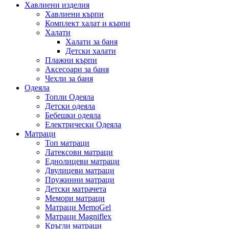
Хавлиени изделия
Хавлиени кърпи
Комплект халат и кърпи
Халати
Халати за баня
Детски халати
Плажни кърпи
Аксесоари за баня
Чехли за баня
Одеяла
Топли Одеяла
Детски одеяла
Бебешки одеяла
Електрически Одеяла
Матраци
Топ матраци
Латексови матраци
Еднолицеви матраци
Двулицеви матраци
Пружинни матраци
Детски матрачета
Мемори матраци
Mатраци MemoGel
Матраци Мagniflex
Кръгли матраци