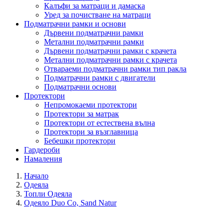
Калъфи за матраци и дамаска
Уред за почистване на матраци
Подматрачни рамки и основи
Дървени подматрачни рамки
Метални подматрачни рамки
Дървени подматрачни рамки с крачета
Метални подматрачни рамки с крачета
Отвараеми подматрачни рамки тип ракла
Подматрачни рамки с двигатели
Подматрачни основи
Протектори
Непромокаеми протектори
Протектори за матрак
Протектори от естествена вълна
Протектори за възглавница
Бебешки протектори
Гардероби
Намаления
Начало
Одеяла
Топли Одеяла
Одеяло Duo Co, Sand Natur