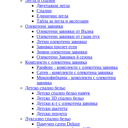
Легла и спални
Двуетажни легла
Спални
Единични легла
Табла за легла и аксесоари
Олекотени завивки
Олекотени завивки от Вълна
Олекотени завивки от гъши пух
Летни олекотени завивки
Завивки пролет есен
Зимни олекотени завивки
Олекотени Завивки 4 сезона
Комплекти с олекотена завивка
Ранфорс - комплекти с олекотена завивка
Сатен - комплекти с олекотена завивка
Микрофибърни - комплекти с олекотена
завивка
Детско спално бельо
Детско спално бельо памук
Детско 3D спално бельо
Детски к-т с олекотена завивка
Детски шалтета
Детски пердета
Луксозно спално бельо
Памучен сатен Deluxe