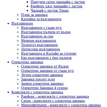
Памучен сатен чаршафи с ластик
Ранфорс хасе чаршафи с ластик
Чаршаф с ластик Трико
Плик за завивкa
Калъфки за възглавници
Възглавници
Възглавници с гъши пух
Възглавница пълнеж от вълна
Възглавници за сън
Мемори възглавници
Техногел възглавници
Латексови възглавници
Възглавница и Калъфи за столове
Еко възглавници с био пълнеж
Олекотени завивки
Олекотени завивки от Вълна
Олекотени завивки от гъши пух
Летни олекотени завивки
Завивки пролет есен
Зимни олекотени завивки
Олекотени Завивки 4 сезона
Комплекти с олекотена завивка
Ранфорс - комплекти с олекотена завивка
Сатен - комплекти с олекотена завивка
Микрофибърни - комплекти с олекотена завивка