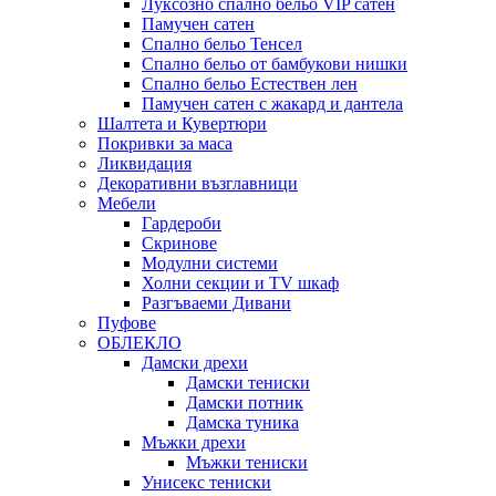
Луксозно спално бельо VIP сатен
Памучен сатен
Спално бельо Тенсел
Спално бельо от бамбукови нишки
Спално бельо Естествен лен
Памучен сатен с жакард и дантела
Шалтета и Кувертюри
Покривки за маса
Ликвидация
Декоративни възглавници
Мебели
Гардероби
Скринове
Модулни системи
Холни секции и ТV шкаф
Разгъваеми Дивани
Пуфове
ОБЛЕКЛО
Дамски дрехи
Дамски тениски
Дамски потник
Дамска туника
Мъжки дрехи
Мъжки тениски
Унисекс тениски