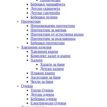
Бебешки чаршафчета
Детски скринчета
Детски гардероби
Бебешки пелени
Протектори
Непромокаеми протектори
Протектори за матрак
Протектори от естествена вълна
Протектори за възглавница
Бебешки протектори
Хавлиени изделия
Хавлиени кърпи
Комплект халат и кърпи
Халати
Халати за баня
Детски халати
Плажни кърпи
Аксесоари за баня
Чехли за баня
Одеяла
Топли Одеяла
Детски одеяла
Бебешки одеяла
Електрически Одеяла