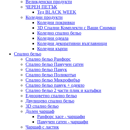
Великденски продукти
ЧЕРЕН ПЕТЪК
Тед BLACK WEEK
Коледни продукти
Коледни покривки
3D Спални Комплекти с Ваши Снимки
Коледно спално бельо
Коледни одеала
Коледни декоративни възглавници
Коледни кърпи
Спално бельо
Спално бельо Ранфорс
Спално бельо Памучен сатен
Спално бельо Памук
Спално бельо Поликотън
Спално бельо Микрофибър
Спално бельо памук + одеяло
Спално бельо 2 части плик и калъфки
Eдноцветно спално бельо
Двулицево спално бельо
3D спално бельо
Долен чаршаф
Ранфорс хасе - чаршафи
Памучен сатен - чаршафи
Чаршаф с ластик