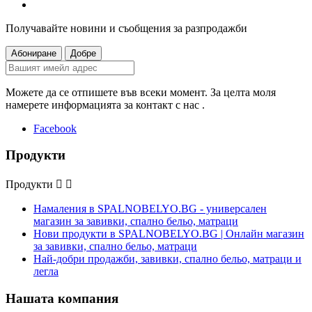
Получавайте новини и съобщения за разпродажби
Можете да се отпишете във всеки момент. За целта моля
намерете информацията за контакт с нас .
Facebook
Продукти
Продукти


Намаления в SPALNOBELYO.BG - универсален
магазин за завивки, спално бельо, матраци
Нови продукти в SPALNOBELYO.BG | Онлайн магазин
за завивки, спално бельо, матраци
Най-добри продажби, завивки, спално бельо, матраци и
легла
Нашата компания