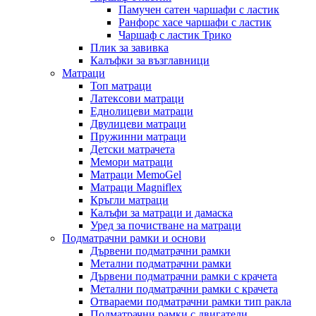
Памучен сатен чаршафи с ластик
Ранфорс хасе чаршафи с ластик
Чаршаф с ластик Трико
Плик за завивкa
Калъфки за възглавници
Матраци
Топ матраци
Латексови матраци
Еднолицеви матраци
Двулицеви матраци
Пружинни матраци
Детски матрачета
Мемори матраци
Mатраци MemoGel
Матраци Мagniflex
Кръгли матраци
Калъфи за матраци и дамаска
Уред за почистване на матраци
Подматрачни рамки и основи
Дървени подматрачни рамки
Метални подматрачни рамки
Дървени подматрачни рамки с крачета
Метални подматрачни рамки с крачета
Отвараеми подматрачни рамки тип ракла
Подматрачни рамки с двигатели