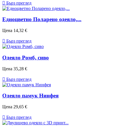

Бърз преглед
Eдноцветно Поларено одеяло,...
Цена
14,32 €

Бърз преглед
Одеяло Ромб, сиво
Цена
35,28 €

Бърз преглед
Одеяло памук Нинфея
Цена
29,65 €

Бърз преглед