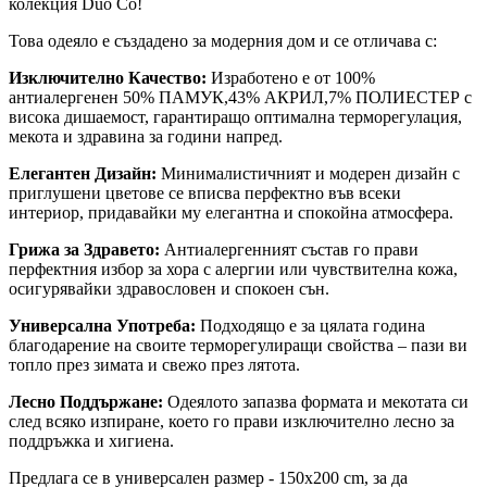
колекция Duo Co!
Това одеяло е създадено за модерния дом и се отличава с:
Изключително Качество:
Изработено е от 100%
антиалергенен 50% ПАМУК,43% АКРИЛ,7% ПОЛИЕСТЕР с
висока дишаемост, гарантиращо оптимална терморегулация,
мекота и здравина за години напред.
Елегантен Дизайн:
Минималистичният и модерен дизайн с
приглушени цветове се вписва перфектно във всеки
интериор, придавайки му елегантна и спокойна атмосфера.
Грижа за Здравето:
Антиалергенният състав го прави
перфектния избор за хора с алергии или чувствителна кожа,
осигурявайки здравословен и спокоен сън.
Универсална Употреба:
Подходящо е за цялата година
благодарение на своите терморегулиращи свойства – пази ви
топло през зимата и свежо през лятота.
Лесно Поддържане:
Одеялото запазва формата и мекотата си
след всяко изпиране, което го прави изключително лесно за
поддръжка и хигиена.
Предлага се в универсален размер - 150x200 cm, за да