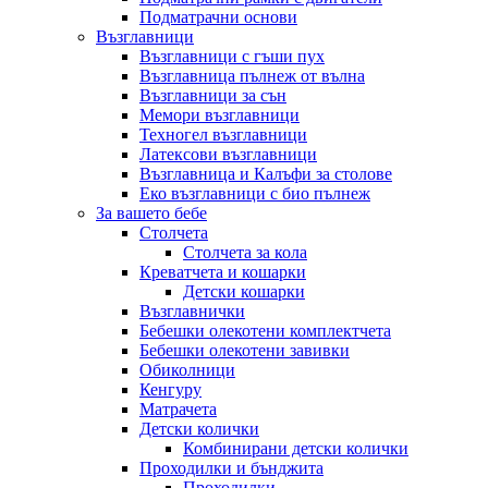
Подматрачни основи
Възглавници
Възглавници с гъши пух
Възглавница пълнеж от вълна
Възглавници за сън
Мемори възглавници
Техногел възглавници
Латексови възглавници
Възглавница и Калъфи за столове
Еко възглавници с био пълнеж
За вашето бебе
Столчета
Столчета за кола
Креватчета и кошарки
Детски кошарки
Възглавнички
Бебешки oлекотени комплектчета
Бебешки олекотени завивки
Обиколници
Кенгуру
Матрачета
Детски колички
Комбинирани детски колички
Проходилки и бънджита
Проходилки