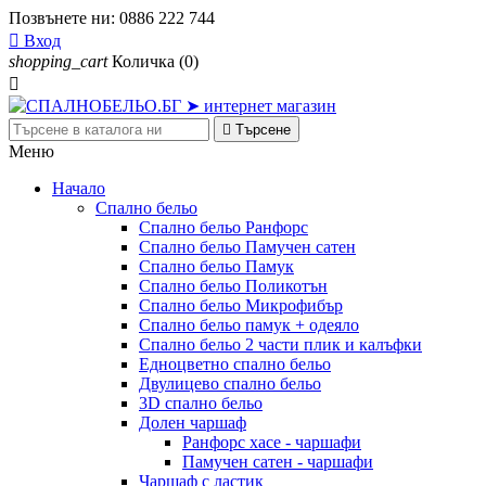
Позвънете ни:
0886 222 744

Вход
shopping_cart
Количка
(0)


Търсене
Меню
Начало
Спално бельо
Спално бельо Ранфорс
Спално бельо Памучен сатен
Спално бельо Памук
Спално бельо Поликотън
Спално бельо Микрофибър
Спално бельо памук + одеяло
Спално бельо 2 части плик и калъфки
Eдноцветно спално бельо
Двулицево спално бельо
3D спално бельо
Долен чаршаф
Ранфорс хасе - чаршафи
Памучен сатен - чаршафи
Чаршаф с ластик