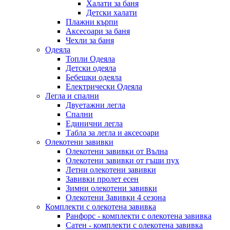
Халати за баня
Детски халати
Плажни кърпи
Аксесоари за баня
Чехли за баня
Одеяла
Топли Одеяла
Детски одеяла
Бебешки одеяла
Електрически Одеяла
Легла и спални
Двуетажни легла
Спални
Единични легла
Табла за легла и аксесоари
Олекотени завивки
Олекотени завивки от Вълна
Олекотени завивки от гъши пух
Летни олекотени завивки
Завивки пролет есен
Зимни олекотени завивки
Олекотени Завивки 4 сезона
Комплекти с олекотена завивка
Ранфорс - комплекти с олекотена завивка
Сатен - комплекти с олекотена завивка