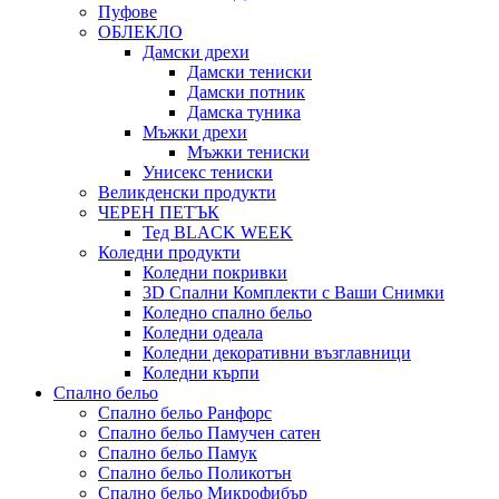
Пуфове
ОБЛЕКЛО
Дамски дрехи
Дамски тениски
Дамски потник
Дамска туника
Мъжки дрехи
Мъжки тениски
Унисекс тениски
Великденски продукти
ЧЕРЕН ПЕТЪК
Тед BLACK WEEK
Коледни продукти
Коледни покривки
3D Спални Комплекти с Ваши Снимки
Коледно спално бельо
Коледни одеала
Коледни декоративни възглавници
Коледни кърпи
Спално бельо
Спално бельо Ранфорс
Спално бельо Памучен сатен
Спално бельо Памук
Спално бельо Поликотън
Спално бельо Микрофибър