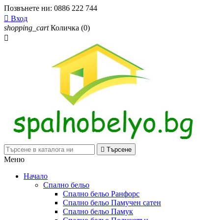
Позвънете ни:
0886 222 744

Вход
shopping_cart
Количка
(0)


Търсене
Меню
Начало
Спално бельо
Спално бельо Ранфорс
Спално бельо Памучен сатен
Спално бельо Памук