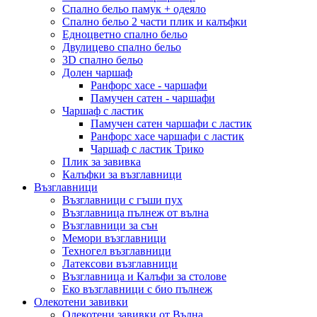
Спално бельо памук + одеяло
Спално бельо 2 части плик и калъфки
Eдноцветно спално бельо
Двулицево спално бельо
3D спално бельо
Долен чаршаф
Ранфорс хасе - чаршафи
Памучен сатен - чаршафи
Чаршаф с ластик
Памучен сатен чаршафи с ластик
Ранфорс хасе чаршафи с ластик
Чаршаф с ластик Трико
Плик за завивкa
Калъфки за възглавници
Възглавници
Възглавници с гъши пух
Възглавница пълнеж от вълна
Възглавници за сън
Мемори възглавници
Техногел възглавници
Латексови възглавници
Възглавница и Калъфи за столове
Еко възглавници с био пълнеж
Олекотени завивки
Олекотени завивки от Вълна