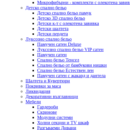
Микрофибърни - комплекти с олекотена завив
Детско спално бельо
Детско спално бельо памук
Детско 3D спално бельо
Детски к-т с олекотена завивка
Детски шалтета
Детски пердета
Луксозно спално бельо
Памучен сатен Deluxe
Луксозно спално бельо VIP сатен
Памучен сатен
Спално бельо Тенсел
Спално бельо от бамбукови нишки
Спално бельо Естествен лен
Памучен сатен с жакард и дантела
Шалтета и Кувертюри
Покривки за маса
Ликвидация
Декоративни възглавници
Мебели
Гардероби
Скринове
Модулни системи
Холни секции и ТV шкаф
Разгъваеми Дивани