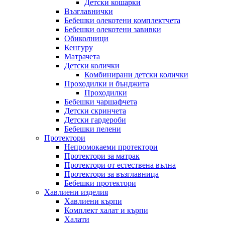
Детски кошарки
Възглавнички
Бебешки oлекотени комплектчета
Бебешки олекотени завивки
Обиколници
Кенгуру
Матрачета
Детски колички
Комбинирани детски колички
Проходилки и бънджита
Проходилки
Бебешки чаршафчета
Детски скринчета
Детски гардероби
Бебешки пелени
Протектори
Непромокаеми протектори
Протектори за матрак
Протектори от естествена вълна
Протектори за възглавница
Бебешки протектори
Хавлиени изделия
Хавлиени кърпи
Комплект халат и кърпи
Халати