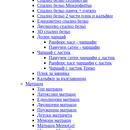
Спално бельо Поликотън
Спално бельо Микрофибър
Спално бельо памук + одеяло
Спално бельо 2 части плик и калъфки
Eдноцветно спално бельо
Двулицево спално бельо
3D спално бельо
Долен чаршаф
Ранфорс хасе - чаршафи
Памучен сатен - чаршафи
Чаршаф с ластик
Памучен сатен чаршафи с ластик
Ранфорс хасе чаршафи с ластик
Чаршаф с ластик Трико
Плик за завивкa
Калъфки за възглавници
Матраци
Топ матраци
Латексови матраци
Еднолицеви матраци
Двулицеви матраци
Пружинни матраци
Детски матрачета
Мемори матраци
Mатраци MemoGel