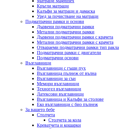
Матраци Мagniflex
Кръгли матраци
Калъфи за матраци и дамаска
Уред за почистване на матраци
Подматрачни рамки и основи
Дървени подматрачни рамки
Метални подматрачни рамки
Дървени подматрачни рамки с крачета
Метални подматрачни рамки с крачета
Отвараеми подматрачни рамки тип ракла
Подматрачни рамки с двигатели
Подматрачни основи
Възглавници
Възглавници с гъши пух
Възглавница пълнеж от вълна
Възглавници за сън
Мемори възглавници
Техногел възглавници
Латексови възглавници
Възглавница и Калъфи за столове
Еко възглавници с био пълнеж
За вашето бебе
Столчета
Столчета за кола
Креватчета и кошарки