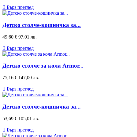

Бърз преглед
Детско столче-кошничка за...
Цена
49,60 €
97,01 лв.

Бърз преглед
Детско столче за кола Armor...
Цена
75,16 €
147,00 лв.

Бърз преглед
Детско столче-кошничка за...
Цена
53,69 €
105,01 лв.

Бърз преглед