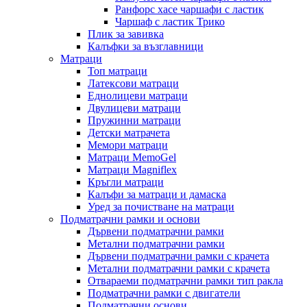
Ранфорс хасе чаршафи с ластик
Чаршаф с ластик Трико
Плик за завивкa
Калъфки за възглавници
Матраци
Топ матраци
Латексови матраци
Еднолицеви матраци
Двулицеви матраци
Пружинни матраци
Детски матрачета
Мемори матраци
Mатраци MemoGel
Матраци Мagniflex
Кръгли матраци
Калъфи за матраци и дамаска
Уред за почистване на матраци
Подматрачни рамки и основи
Дървени подматрачни рамки
Метални подматрачни рамки
Дървени подматрачни рамки с крачета
Метални подматрачни рамки с крачета
Отвараеми подматрачни рамки тип ракла
Подматрачни рамки с двигатели
Подматрачни основи