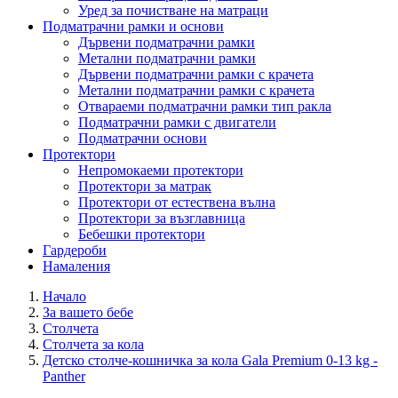
Уред за почистване на матраци
Подматрачни рамки и основи
Дървени подматрачни рамки
Метални подматрачни рамки
Дървени подматрачни рамки с крачета
Метални подматрачни рамки с крачета
Отвараеми подматрачни рамки тип ракла
Подматрачни рамки с двигатели
Подматрачни основи
Протектори
Непромокаеми протектори
Протектори за матрак
Протектори от естествена вълна
Протектори за възглавница
Бебешки протектори
Гардероби
Намаления
Начало
За вашето бебе
Столчета
Столчета за кола
Детско столче-кошничка за кола Gala Premium 0-13 kg -
Panther