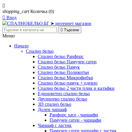

shopping_cart
Количка
(0)

Вход

Търсене
Меню
Начало
Спално бельо
Спално бельо Ранфорс
Спално бельо Памучен сатен
Спално бельо Памук
Спално бельо Поликотън
Спално бельо Микрофибър
Спално бельо памук + одеяло
Спално бельо 2 части плик и калъфки
Eдноцветно спално бельо
Двулицево спално бельо
3D спално бельо
Долен чаршаф
Ранфорс хасе - чаршафи
Памучен сатен - чаршафи
Чаршаф с ластик
Памучен сатен чаршафи с ластик