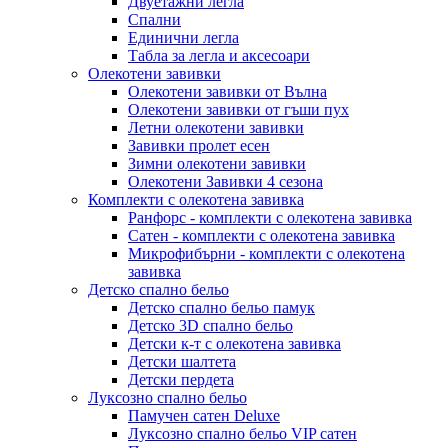
Двуетажни легла
Спални
Единични легла
Табла за легла и аксесоари
Олекотени завивки
Олекотени завивки от Вълна
Олекотени завивки от гъши пух
Летни олекотени завивки
Завивки пролет есен
Зимни олекотени завивки
Олекотени Завивки 4 сезона
Комплекти с олекотена завивка
Ранфорс - комплекти с олекотена завивка
Сатен - комплекти с олекотена завивка
Микрофибърни - комплекти с олекотена
завивка
Детско спално бельо
Детско спално бельо памук
Детско 3D спално бельо
Детски к-т с олекотена завивка
Детски шалтета
Детски пердета
Луксозно спално бельо
Памучен сатен Deluxe
Луксозно спално бельо VIP сатен