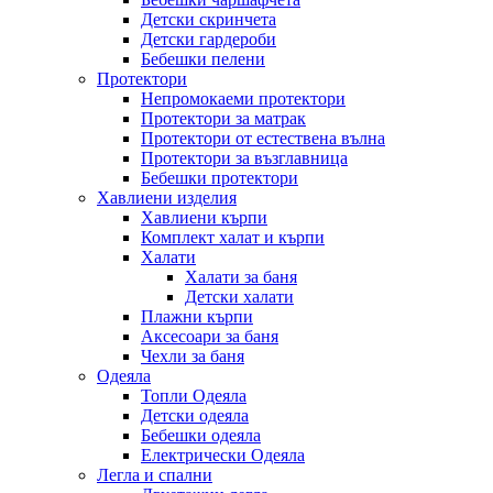
Детски скринчета
Детски гардероби
Бебешки пелени
Протектори
Непромокаеми протектори
Протектори за матрак
Протектори от естествена вълна
Протектори за възглавница
Бебешки протектори
Хавлиени изделия
Хавлиени кърпи
Комплект халат и кърпи
Халати
Халати за баня
Детски халати
Плажни кърпи
Аксесоари за баня
Чехли за баня
Одеяла
Топли Одеяла
Детски одеяла
Бебешки одеяла
Електрически Одеяла
Легла и спални