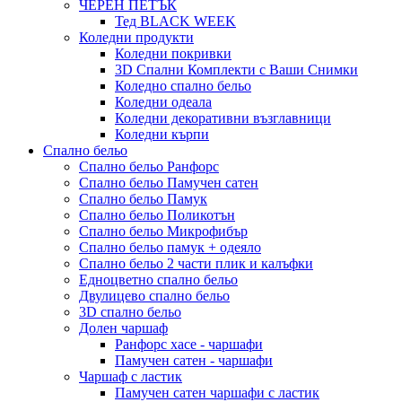
ЧЕРЕН ПЕТЪК
Тед BLACK WEEK
Коледни продукти
Коледни покривки
3D Спални Комплекти с Ваши Снимки
Коледно спално бельо
Коледни одеала
Коледни декоративни възглавници
Коледни кърпи
Спално бельо
Спално бельо Ранфорс
Спално бельо Памучен сатен
Спално бельо Памук
Спално бельо Поликотън
Спално бельо Микрофибър
Спално бельо памук + одеяло
Спално бельо 2 части плик и калъфки
Eдноцветно спално бельо
Двулицево спално бельо
3D спално бельо
Долен чаршаф
Ранфорс хасе - чаршафи
Памучен сатен - чаршафи
Чаршаф с ластик
Памучен сатен чаршафи с ластик