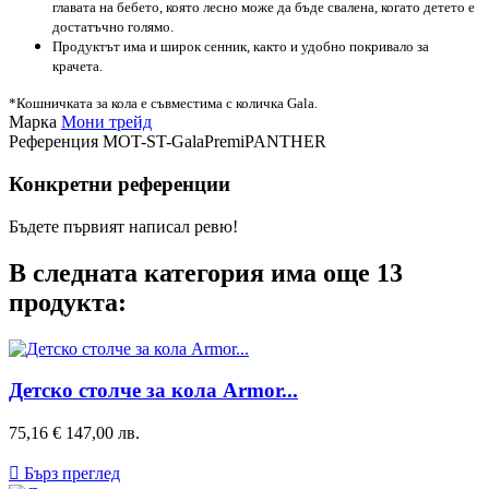
главата на бебето, която лесно може да бъде свалена, когато детето е
достатъчно голямо.
Продуктът има и широк сенник, както и удобно покривало за
крачета.
*Кошничката за кола е съвместима с количка Gala.
Марка
Мони трейд
Референция
MOT-ST-GalaPremiPANTHER
Конкретни референции
Бъдете първият написал ревю!
В следната категория има още 13
продукта:
Детско столче за кола Armor...
Цена
75,16 €
147,00 лв.

Бърз преглед