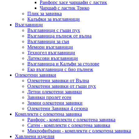
Ранфорс хасе чаршафи с ластик
Чаршаф с ластик Трико
Плик за завивкa
Калъфки за възглавници
Възглавници
Възглавници с гъши пух
Възглавница пълнеж от вълна
Възглавници за сън
Мемори възглавници
Техногел възглавници
Латексови възглавници
Възглавница и Калъфи за столове
Еко възглавници с био пълнеж
Олекотени завивки
Олекотени завивки от Вълна
Олекотени завивки от гъши пух
Летни олекотени завивки
Завивки пролет есен
Зимни олекотени завивки
Олекотени Завивки 4 сезона
Комплекти с олекотена завивка
Ранфорс - комплекти с олекотена завивка
Сатен - комплекти с олекотена завивка
Микрофибърни - комплекти с олекотена завивка
Хавлиени изделия