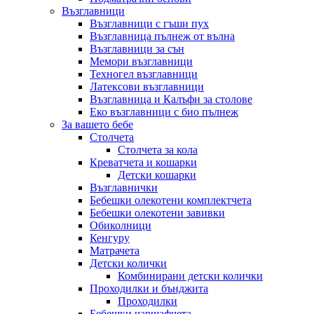
Възглавници
Възглавници с гъши пух
Възглавница пълнеж от вълна
Възглавници за сън
Мемори възглавници
Техногел възглавници
Латексови възглавници
Възглавница и Калъфи за столове
Еко възглавници с био пълнеж
За вашето бебе
Столчета
Столчета за кола
Креватчета и кошарки
Детски кошарки
Възглавнички
Бебешки oлекотени комплектчета
Бебешки олекотени завивки
Обиколници
Кенгуру
Матрачета
Детски колички
Комбинирани детски колички
Проходилки и бънджита
Проходилки
Бебешки чаршафчета