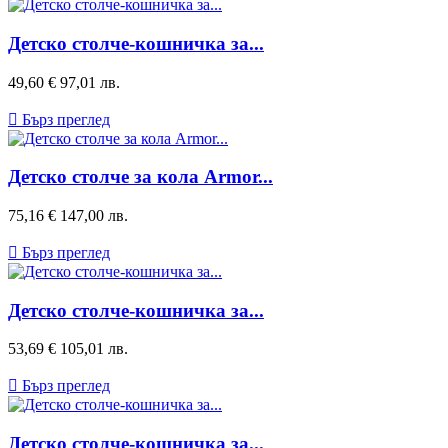
Детско столче-кошничка за...
Цена
49,60 €
97,01 лв.

Бърз преглед
Детско столче за кола Armor...
Цена
75,16 €
147,00 лв.

Бърз преглед
Детско столче-кошничка за...
Цена
53,69 €
105,01 лв.

Бърз преглед
Детско столче-кошничка за...