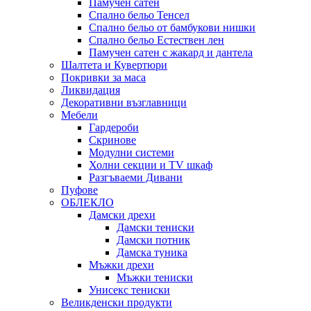
Памучен сатен
Спално бельо Тенсел
Спално бельо от бамбукови нишки
Спално бельо Естествен лен
Памучен сатен с жакард и дантела
Шалтета и Кувертюри
Покривки за маса
Ликвидация
Декоративни възглавници
Мебели
Гардероби
Скринове
Модулни системи
Холни секции и ТV шкаф
Разгъваеми Дивани
Пуфове
ОБЛЕКЛО
Дамски дрехи
Дамски тениски
Дамски потник
Дамска туника
Мъжки дрехи
Мъжки тениски
Унисекс тениски
Великденски продукти