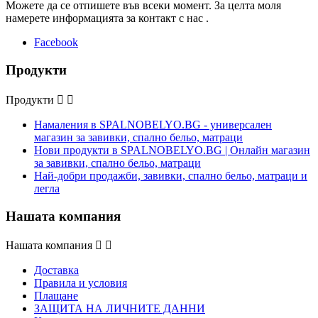
Можете да се отпишете във всеки момент. За целта моля
намерете информацията за контакт с нас .
Facebook
Продукти
Продукти


Намаления в SPALNOBELYO.BG - универсален
магазин за завивки, спално бельо, матраци
Нови продукти в SPALNOBELYO.BG | Онлайн магазин
за завивки, спално бельо, матраци
Най-добри продажби, завивки, спално бельо, матраци и
легла
Нашата компания
Нашата компания


Доставка
Правила и условия
Плащане
ЗАЩИТА НА ЛИЧНИТЕ ДАННИ