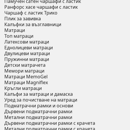
Памучен сатен чаршафи с ластик
Ранфорс хасе чаршафи с ластик
Чаршаф с ластик Трико
Плик за завивкa
Калъфки за възглавници
Матраци
Топ матраци
Латексови матраци
Еднолицеви матраци
Двулицеви матраци
Пружинни матраци
Детски матрачета
Мемори матраци
Mатраци MemoGel
Матраци Мagniflex
Кръгли матраци
Калъфи за матраци и дамаска
Уред за почистване на матраци
Подматрачни рамки и основи
Дървени подматрачни рамки
Метални подматрачни рамки
Дървени подматрачни рамки с крачета
Метални подматрачни рамки с крачета