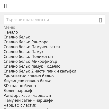


Меню
Начало
Спално бельо
Спално бельо Ранфорс
Спално бельо Памучен сатен
Спално бельо Памук
Спално бельо Поликотън
Спално бельо Микрофибър
Спално бельо памук + одеяло
Спално бельо 2 части плик и калъфки
Eдноцветно спално бельо
Двулицево спално бельо
3D спално бельо
Долен чаршаф
Ранфорс хасе - чаршафи
Памучен сатен - чаршафи
Чаршаф с ластик