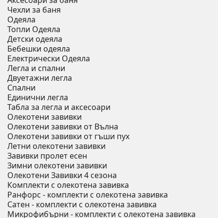
Аксесоари за баня
Чехли за баня
Одеяла
Топли Одеяла
Детски одеяла
Бебешки одеяла
Електрически Одеяла
Легла и спални
Двуетажни легла
Спални
Единични легла
Табла за легла и аксесоари
Олекотени завивки
Олекотени завивки от Вълна
Олекотени завивки от гъши пух
Летни олекотени завивки
Завивки пролет есен
Зимни олекотени завивки
Олекотени Завивки 4 сезона
Комплекти с олекотена завивка
Ранфорс - комплекти с олекотена завивка
Сатен - комплекти с олекотена завивка
Микрофибърни - комплекти с олекотена завивка