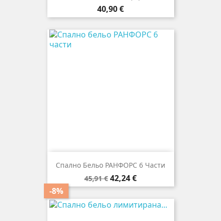
Цена
40,90 €
Спално Бельо РАНФОРС 6 Части
Редовна
Цена
42,24 €
45,91 €
цена
-8%