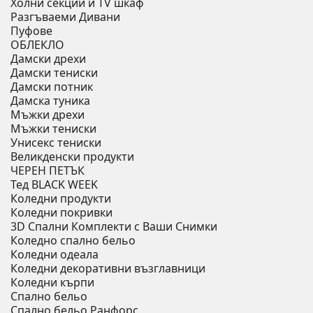
Холни секции и ТV шкаф
Разгъваеми Дивани
Пуфове
ОБЛЕКЛО
Дамски дрехи
Дамски тениски
Дамски потник
Дамска туника
Мъжки дрехи
Мъжки тениски
Унисекс тениски
Великденски продукти
ЧЕРЕН ПЕТЪК
Тед BLACK WEEK
Коледни продукти
Коледни покривки
3D Спални Комплекти с Ваши Снимки
Коледно спално бельо
Коледни одеала
Коледни декоративни възглавници
Коледни кърпи
Спално бельо
Спално бельо Ранфорс