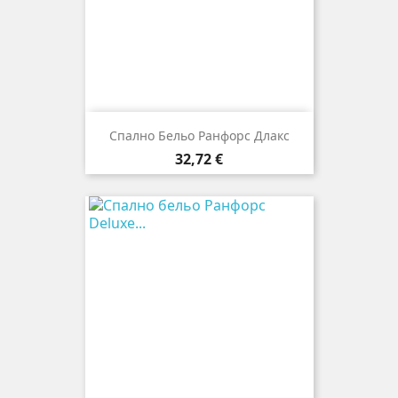
Спално Бельо Ранфорс Длакс
Цена
32,72 €