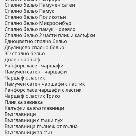
Спално бельо Памучен сатен
Спално бельо Памук
Спално бельо Поликотън
Спално бельо Микрофибър
Спално бельо памук + одеяло
Спално бельо 2 части плик и калъфки
Eдноцветно спално бельо
Двулицево спално бельо
3D спално бельо
Долен чаршаф
Ранфорс хасе - чаршафи
Памучен сатен - чаршафи
Чаршаф с ластик
Памучен сатен чаршафи с ластик
Ранфорс хасе чаршафи с ластик
Чаршаф с ластик Трико
Плик за завивкa
Калъфки за възглавници
Възглавници
Възглавници с гъши пух
Възглавница пълнеж от вълна
Възглавници за сън