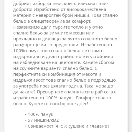
добрият избор за тези, които изискват най-
доброто! Изработено от висококачествена
материя с невероятен брой нишки. Това спално
бельо е олицетворение за комфорт.
Независимо дали търсите топло и уютно
спално бельо за зимните месеци или
прохладно и дишащо за лятото спалното бельо
ранфорс ще ви го предостави. Изработено от
100% памук това спално бельо не е само
издържливо и дълготрайно но е и устойчиво
на избледняване на цветовете. Кажете сбогом
на скучните варианти спално бельо. С
перфектната си комбинация от мекота и
издръжливост това спално бельо е подходящо
за употреба през цялата година. Така, че защо
да чакате? Превърнете спалнята си в рай сега с
изработено от 100% памук – Ранфорс спално
бельо. Купете от nani.bg още днес!
- 100% памук
- 57 нишки/см2
- Свиваемост: 4~5% сушене и гладене !