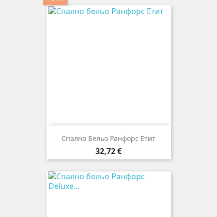
Спално Бельо Ранфорс Етит
Цена
32,72 €