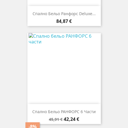
Спално Бельо Ранфорс Deluxe...
Цена
84,87 €
Спално Бельо РАНФОРС 6 Части
Редовна
Цена
42,24 €
45,91 €
цена
-8%