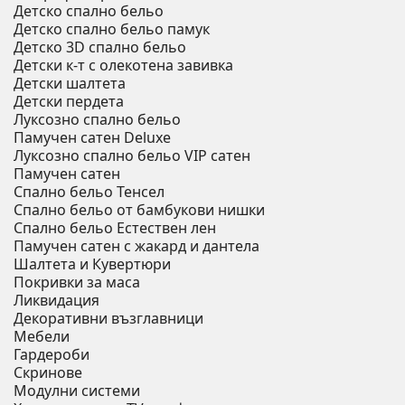
Детско спално бельо
Детско спално бельо памук
Детско 3D спално бельо
Детски к-т с олекотена завивка
Детски шалтета
Детски пердета
Луксозно спално бельо
Памучен сатен Deluxe
Луксозно спално бельо VIP сатен
Памучен сатен
Спално бельо Тенсел
Спално бельо от бамбукови нишки
Спално бельо Естествен лен
Памучен сатен с жакард и дантела
Шалтета и Кувертюри
Покривки за маса
Ликвидация
Декоративни възглавници
Мебели
Гардероби
Скринове
Модулни системи