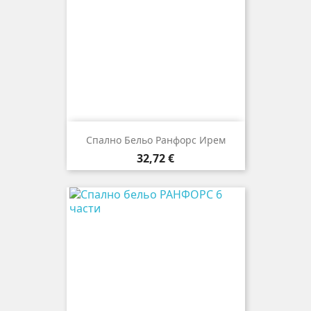
Спално Бельо Ранфорс Ирем
Цена
32,72 €