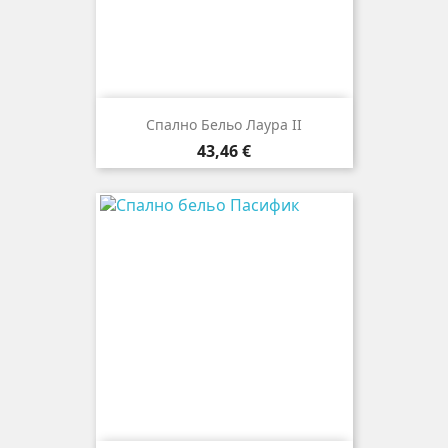
Спално Бельо Лаура II
Цена
43,46 €