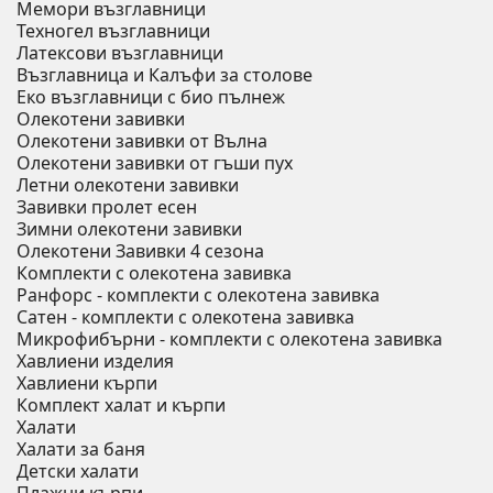
Мемори възглавници
Техногел възглавници
Латексови възглавници
Възглавница и Калъфи за столове
Еко възглавници с био пълнеж
Олекотени завивки
Олекотени завивки от Вълна
Олекотени завивки от гъши пух
Летни олекотени завивки
Завивки пролет есен
Зимни олекотени завивки
Олекотени Завивки 4 сезона
Комплекти с олекотена завивка
Ранфорс - комплекти с олекотена завивка
Сатен - комплекти с олекотена завивка
Микрофибърни - комплекти с олекотена завивка
Хавлиени изделия
Хавлиени кърпи
Комплект халат и кърпи
Халати
Халати за баня
Детски халати