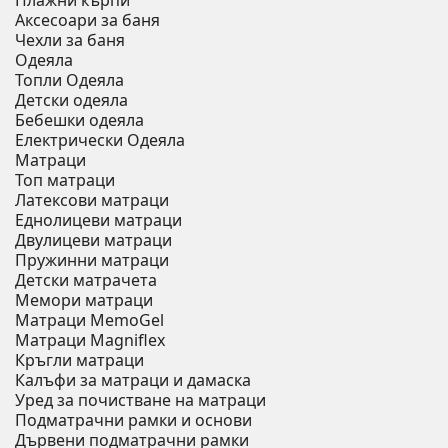
Плажни кърпи
Аксесоари за баня
Чехли за баня
Одеяла
Топли Одеяла
Детски одеяла
Бебешки одеяла
Електрически Одеяла
Матраци
Топ матраци
Латексови матраци
Еднолицеви матраци
Двулицеви матраци
Пружинни матраци
Детски матрачета
Мемори матраци
Mатраци MemoGel
Матраци Мagniflex
Кръгли матраци
Калъфи за матраци и дамаска
Уред за почистване на матраци
Подматрачни рамки и основи
Дървени подматрачни рамки