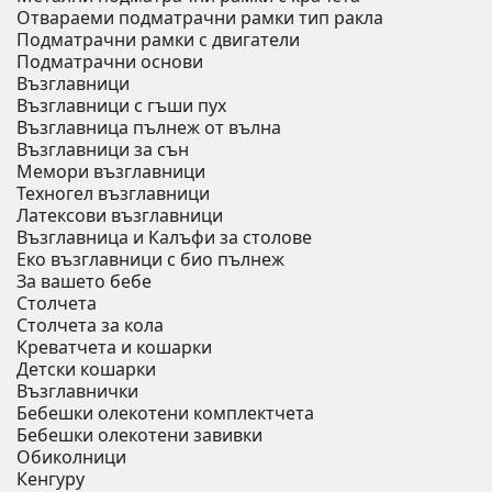
Отвараеми подматрачни рамки тип ракла
Подматрачни рамки с двигатели
Подматрачни основи
Възглавници
Възглавници с гъши пух
Възглавница пълнеж от вълна
Възглавници за сън
Мемори възглавници
Техногел възглавници
Латексови възглавници
Възглавница и Калъфи за столове
Еко възглавници с био пълнеж
За вашето бебе
Столчета
Столчета за кола
Креватчета и кошарки
Детски кошарки
Възглавнички
Бебешки oлекотени комплектчета
Бебешки олекотени завивки
Обиколници
Кенгуру