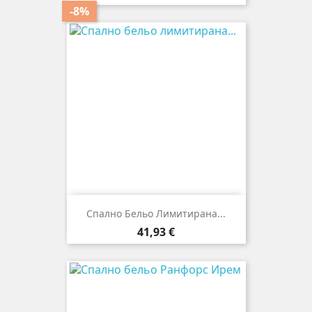
цена
-8%
Спално Бельо Лимитирана...
Цена
41,93 €