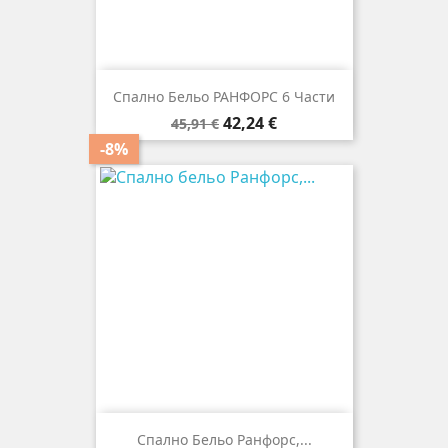
Спално Бельо РАНФОРС 6 Части
Редовна
Цена
42,24 €
45,91 €
цена
-8%
Спално Бельо Ранфорс,...