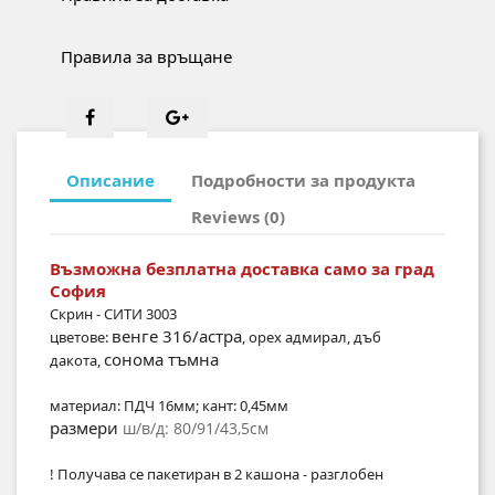
Правила за връщане
Описание
Подробности за продукта
Reviews (0)
Възможна безплатна доставка само за град
София
Скрин - СИТИ 3003
венге 316/астра
цветове:
, орех адмирал, дъб
сонома тъмна
дакота,
материал: ПДЧ 16мм; кант: 0,45мм
размери
ш/в/д: 80/91/43,5см
! Получава се пакетиран в 2 кашонa - разглобен