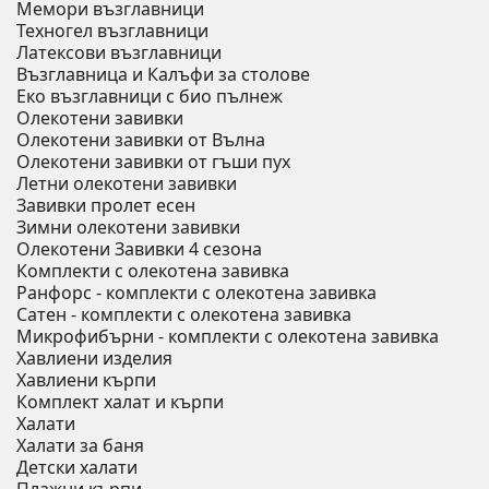
Мемори възглавници
Техногел възглавници
Латексови възглавници
Възглавница и Калъфи за столове
Еко възглавници с био пълнеж
Олекотени завивки
Олекотени завивки от Вълна
Олекотени завивки от гъши пух
Летни олекотени завивки
Завивки пролет есен
Зимни олекотени завивки
Олекотени Завивки 4 сезона
Комплекти с олекотена завивка
Ранфорс - комплекти с олекотена завивка
Сатен - комплекти с олекотена завивка
Микрофибърни - комплекти с олекотена завивка
Хавлиени изделия
Хавлиени кърпи
Комплект халат и кърпи
Халати
Халати за баня
Детски халати