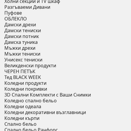
Холни секции и ТV шкаф
Разгъваеми Дивани
Пуфове
ОБЛЕКЛО
Дамски дрехи
Дамски тениски
Дамски потник
Дамска туника
Мъжки дрехи
Мъжки тениски
Унисекс тениски
Великденски продукти
ЧЕРЕН ПЕТЪК
Тед BLACK WEEK
Коледни продукти
Коледни покривки
3D Спални Комплекти с Ваши Снимки
Коледно спално бельо
Коледни одеала
Коледни декоративни възглавници
Коледни кърпи
Спално бельо
Спално бельо Ранфорс