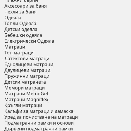
Плажни кърпи
Аксесоари за баня
Чехли за баня
Одеяла
Топли Одеяла
Детски одеяла
Бебешки одеяла
Електрически Одеяла
Матраци
Топ матраци
Латексови матраци
Еднолицеви матраци
Двулицеви матраци
Пружинни матраци
Детски матрачета
Мемори матраци
Mатраци MemoGel
Матраци Мagniflex
Кръгли матраци
Калъфи за матраци и дамаска
Уред за почистване на матраци
Подматрачни рамки и основи
Дървени подматрачни рамки