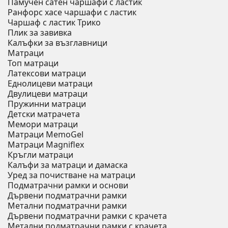
Памучен сатен чаршафи с ластик
Ранфорс хасе чаршафи с ластик
Чаршаф с ластик Трико
Плик за завивкa
Калъфки за възглавници
Матраци
Топ матраци
Латексови матраци
Еднолицеви матраци
Двулицеви матраци
Пружинни матраци
Детски матрачета
Мемори матраци
Mатраци MemoGel
Матраци Мagniflex
Кръгли матраци
Калъфи за матраци и дамаска
Уред за почистване на матраци
Подматрачни рамки и основи
Дървени подматрачни рамки
Метални подматрачни рамки
Дървени подматрачни рамки с крачета
Метални подматрачни рамки с крачета