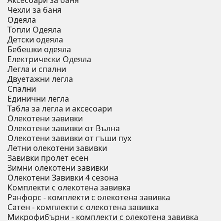
Аксесоари за баня
Чехли за баня
Одеяла
Топли Одеяла
Детски одеяла
Бебешки одеяла
Електрически Одеяла
Легла и спални
Двуетажни легла
Спални
Единични легла
Табла за легла и аксесоари
Олекотени завивки
Олекотени завивки от Вълна
Олекотени завивки от гъши пух
Летни олекотени завивки
Завивки пролет есен
Зимни олекотени завивки
Олекотени Завивки 4 сезона
Комплекти с олекотена завивка
Ранфорс - комплекти с олекотена завивка
Сатен - комплекти с олекотена завивка
Микрофибърни - комплекти с олекотена завивка