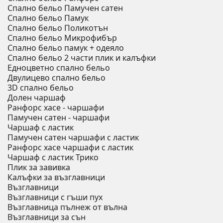
Спално бельо Памучен сатен
Спално бельо Памук
Спално бельо Поликотън
Спално бельо Микрофибър
Спално бельо памук + одеяло
Спално бельо 2 части плик и калъфки
Eдноцветно спално бельо
Двулицево спално бельо
3D спално бельо
Долен чаршаф
Ранфорс хасе - чаршафи
Памучен сатен - чаршафи
Чаршаф с ластик
Памучен сатен чаршафи с ластик
Ранфорс хасе чаршафи с ластик
Чаршаф с ластик Трико
Плик за завивкa
Калъфки за възглавници
Възглавници
Възглавници с гъши пух
Възглавница пълнеж от вълна
Възглавници за сън