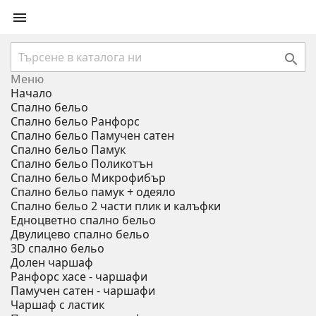


Меню
Начало
Спално бельо
Спално бельо Ранфорс
Спално бельо Памучен сатен
Спално бельо Памук
Спално бельо Поликотън
Спално бельо Микрофибър
Спално бельо памук + одеяло
Спално бельо 2 части плик и калъфки
Eдноцветно спално бельо
Двулицево спално бельо
3D спално бельо
Долен чаршаф
Ранфорс хасе - чаршафи
Памучен сатен - чаршафи
Чаршаф с ластик