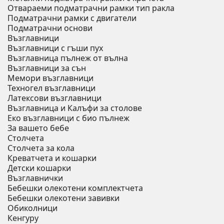
Отвараеми подматрачни рамки тип ракла
Подматрачни рамки с двигатели
Подматрачни основи
Възглавници
Възглавници с гъши пух
Възглавница пълнеж от вълна
Възглавници за сън
Мемори възглавници
Техногел възглавници
Латексови възглавници
Възглавница и Калъфи за столове
Еко възглавници с био пълнеж
За вашето бебе
Столчета
Столчета за кола
Креватчета и кошарки
Детски кошарки
Възглавнички
Бебешки oлекотени комплектчета
Бебешки олекотени завивки
Обиколници
Кенгуру