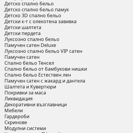
Детско спално бельо
Детско спално бельо памук
Детско 3D спално бельо
Детски к-т с олекотена завивка
Детски шалтета
Детски пердета
Луксозно спално бельо
Памучен сатен Deluxe
Луксозно спално бельо VIP сатен
Памучен сатен
Спално бельо Тенсел
Спално бельо от бамбукови нишки
Спално бельо Естествен лен
Памучен сатен с жакард и дантела
Шалтета и Кувертюри
Покривки за маса
Ликвидация
Декоративни възглавници
Мебели
Гардероби
Скринове
Модулни системи