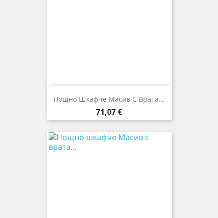
Нощно Шкафче Масив С Врата...
Цена
71,07 €