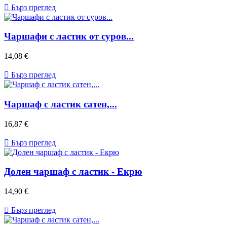

Бърз преглед
Чаршафи с ластик от суров...
Цена
14,08 €

Бърз преглед
Чаршаф с ластик сатен,...
Цена
16,87 €

Бърз преглед
Долен чаршаф с ластик - Екрю
Цена
14,90 €

Бърз преглед