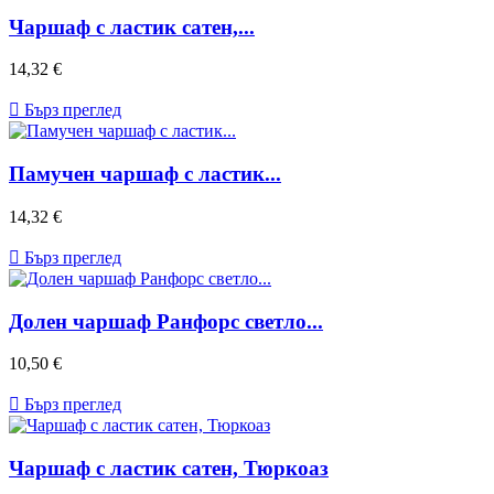
Чаршаф с ластик сатен,...
Цена
14,32 €

Бърз преглед
Памучен чаршаф с ластик...
Цена
14,32 €

Бърз преглед
Долен чаршаф Ранфорс светло...
Цена
10,50 €

Бърз преглед
Чаршаф с ластик сатен, Тюркоаз