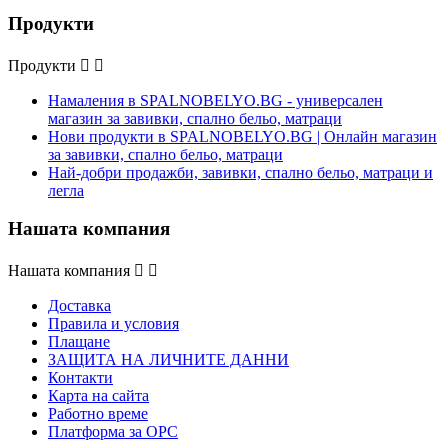
Продукти
Продукти


Намаления в SPALNOBELYO.BG - универсален
магазин за завивки, спално бельо, матраци
Нови продукти в SPALNOBELYO.BG | Онлайн магазин
за завивки, спално бельо, матраци
Най-добри продажби, завивки, спално бельо, матраци и
легла
Нашата компания
Нашата компания


Доставка
Правила и условия
Плащане
ЗАЩИТА НА ЛИЧНИТЕ ДАННИ
Контакти
Карта на сайта
Работно време
Платформа за ОРС