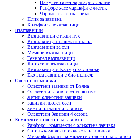
Памучен сатен чаршафи с ластик
Ранфорс хасе чаршафи с ластик
Чаршаф с ластик Трико
Плик за завивкa
Калъфки за възглавници
Възглавници
Възглавници с гъши пух
Възглавница пълнеж от вълна
Възглавници за сън
Мемори възглавници
Техногел възглавници
Латексови възглавници
Възглавница и Калъфи за столове
Еко възглавници с био пълнеж
Олекотени завивки
Олекотени завивки от Вълна
Олекотени завивки от гъши пух
Летни олекотени завивки
Завивки пролет есен
Зимни олекотени завивки
Олекотени Завивки 4 сезона
Комплекти с олекотена завивка
Ранфорс - комплекти с олекотена завивка
Сатен - комплекти с олекотена завивка
Микрофибърни - комплекти с олекотена завивка