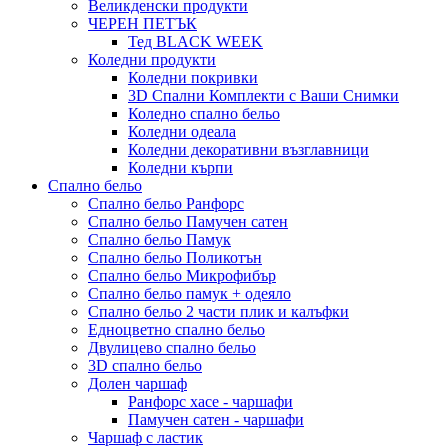
Великденски продукти
ЧЕРЕН ПЕТЪК
Тед BLACK WEEK
Коледни продукти
Коледни покривки
3D Спални Комплекти с Ваши Снимки
Коледно спално бельо
Коледни одеала
Коледни декоративни възглавници
Коледни кърпи
Спално бельо
Спално бельо Ранфорс
Спално бельо Памучен сатен
Спално бельо Памук
Спално бельо Поликотън
Спално бельо Микрофибър
Спално бельо памук + одеяло
Спално бельо 2 части плик и калъфки
Eдноцветно спално бельо
Двулицево спално бельо
3D спално бельо
Долен чаршаф
Ранфорс хасе - чаршафи
Памучен сатен - чаршафи
Чаршаф с ластик