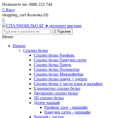
Позвънете ни:
0886 222 744

Вход
shopping_cart
Количка
(0)


Търсене
Меню
Начало
Спално бельо
Спално бельо Ранфорс
Спално бельо Памучен сатен
Спално бельо Памук
Спално бельо Поликотън
Спално бельо Микрофибър
Спално бельо памук + одеяло
Спално бельо 2 части плик и калъфки
Eдноцветно спално бельо
Двулицево спално бельо
3D спално бельо
Долен чаршаф
Ранфорс хасе - чаршафи
Памучен сатен - чаршафи
Чаршаф с ластик