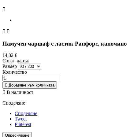



Памучен чаршаф с ластик Ранфорс, капочино
14,32 €
С вкл. данък
Размер
Количество

Добавяне към количката

В наличност
Споделяне
Споделяне
Tweet
Pinterest