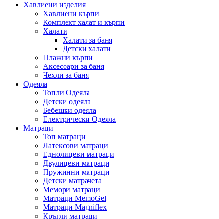
Хавлиени изделия
Хавлиени кърпи
Комплект халат и кърпи
Халати
Халати за баня
Детски халати
Плажни кърпи
Аксесоари за баня
Чехли за баня
Одеяла
Топли Одеяла
Детски одеяла
Бебешки одеяла
Електрически Одеяла
Матраци
Топ матраци
Латексови матраци
Еднолицеви матраци
Двулицеви матраци
Пружинни матраци
Детски матрачета
Мемори матраци
Mатраци MemoGel
Матраци Мagniflex
Кръгли матраци