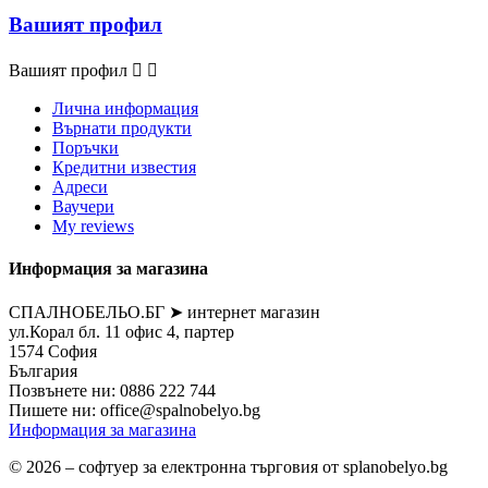
Вашият профил
Вашият профил


Лична информация
Върнати продукти
Поръчки
Кредитни известия
Адреси
Ваучери
My reviews
Информация за магазина
СПАЛНОБЕЛЬО.БГ ➤ интернет магазин
ул.Корал бл. 11 офис 4, партер
1574 София
България
Позвънете ни:
0886 222 744
Пишете ни:
office@spalnobelyo.bg
Информация за магазина
© 2026 – софтуер за електронна търговия от splanobelyo.bg