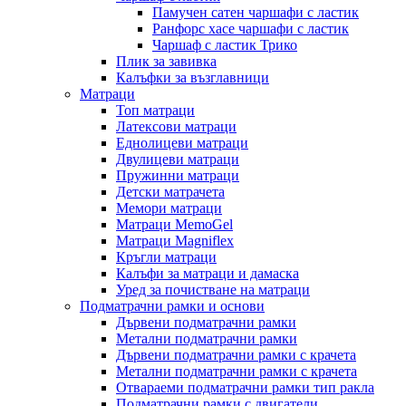
Памучен сатен чаршафи с ластик
Ранфорс хасе чаршафи с ластик
Чаршаф с ластик Трико
Плик за завивкa
Калъфки за възглавници
Матраци
Топ матраци
Латексови матраци
Еднолицеви матраци
Двулицеви матраци
Пружинни матраци
Детски матрачета
Мемори матраци
Mатраци MemoGel
Матраци Мagniflex
Кръгли матраци
Калъфи за матраци и дамаска
Уред за почистване на матраци
Подматрачни рамки и основи
Дървени подматрачни рамки
Метални подматрачни рамки
Дървени подматрачни рамки с крачета
Метални подматрачни рамки с крачета
Отвараеми подматрачни рамки тип ракла
Подматрачни рамки с двигатели