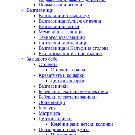
Подматрачни основи
Възглавници
Възглавници с гъши пух
Възглавница пълнеж от вълна
Възглавници за сън
Мемори възглавници
Техногел възглавници
Латексови възглавници
Възглавница и Калъфи за столове
Еко възглавници с био пълнеж
За вашето бебе
Столчета
Столчета за кола
Креватчета и кошарки
Детски кошарки
Възглавнички
Бебешки oлекотени комплектчета
Бебешки олекотени завивки
Обиколници
Кенгуру
Матрачета
Детски колички
Комбинирани детски колички
Проходилки и бънджита
Проходилки