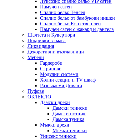
Луксозно спално бельо VIP сатен
Памучен сатен
Спално бельо Тенсел
Спално бельо от бамбукови нишки
Спално бельо Естествен лен
Памучен сатен с жакард и дантела
Шалтета и Кувертюри
Покривки за маса
Ликвидация
Декоративни възглавници
Мебели
Гардероби
Скринове
Модулни системи
Холни секции и ТV шкаф
Разгъваеми Дивани
Пуфове
ОБЛЕКЛО
Дамски дрехи
Дамски тениски
Дамски потник
Дамска туника
Мъжки дрехи
Мъжки тениски
Унисекс тениски