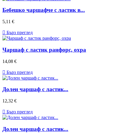
Бебешко чаршафче с ластик в...
Цена
5,11 €

Бърз преглед
Чаршаф с ластик ранфорс, охра
Цена
14,08 €

Бърз преглед
Долен чаршаф с ластик...
Цена
12,32 €

Бърз преглед
Долен чаршаф с ластик...