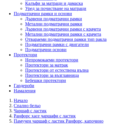
Калъфи за матраци и дамаска
Уред за почистване на матраци
Подматрачни рамки и основи
Дървени подматрачни рамки
Метални подматрачни рамки
Дървени подматрачни рамки с крачета
Метални подматрачни рамки с крачета
Отвараеми подматрачни рамки тип ракла
Подматрачни рамки с двигатели
Подматрачни основи
Протектори
Непромокаеми протектори
Протектори за матрак
Протектори от естествена вълна
Протектори за възглавница
Бебешки протектори
Гардероби
Намаления
Начало
Спално бельо
Чаршаф с ластик
Ранфорс хасе чаршафи с ластик
Памучен чаршаф с ластик Ранфорс, капочино