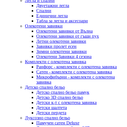
Легла и спални
Двуетажни легла
Спални
Единични легла
Табла за легла и аксесоари
Олекотени завивки
Олекотени завивки от Вълна
Олекотени завивки от гъши пух
Летни олекотени завивки
Завивки пролет есен
Зимни олекотени завивки
Олекотени Завивки 4 сезона
Комплекти с олекотена завивка
Ранфорс - комплекти с олекотена завивка
Сатен - комплекти с олекотена завивка
Микрофибърни - комплекти с олекотена
завивка
Детско спално бельо
Детско спално бельо памук
Детско 3D спално бельо
Детски к-т с олекотена завивка
Детски шалтета
Детски пердета
Луксозно спално бельо
Памучен сатен Deluxe