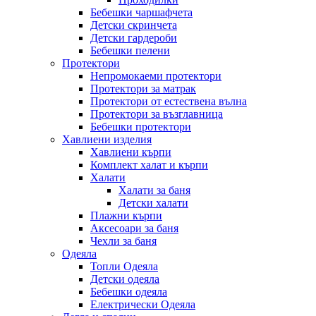
Бебешки чаршафчета
Детски скринчета
Детски гардероби
Бебешки пелени
Протектори
Непромокаеми протектори
Протектори за матрак
Протектори от естествена вълна
Протектори за възглавница
Бебешки протектори
Хавлиени изделия
Хавлиени кърпи
Комплект халат и кърпи
Халати
Халати за баня
Детски халати
Плажни кърпи
Аксесоари за баня
Чехли за баня
Одеяла
Топли Одеяла
Детски одеяла
Бебешки одеяла
Електрически Одеяла