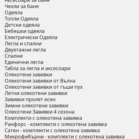
Аксесоари за баня
Чехли за баня
Одеяла
Топли Одеяла
Детски одеяла
Бебешки одеяла
Електрически Одеяла
Легла и спални
Двуетажни легла
Спални
Единични легла
Табла за легла и аксесоари
Олекотени завивки
Олекотени завивки от Вълна
Олекотени завивки от гъши пух
Летни олекотени завивки
Завивки пролет есен
Зимни олекотени завивки
Олекотени Завивки 4 сезона
Комплекти с олекотена завивка
Ранфорс - комплекти с олекотена завивка
Сатен - комплекти с олекотена завивка
Микрофибърни - комплекти с олекотена завивка