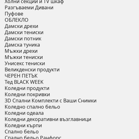
Холни секции и ТV шкаф
Разгъваеми Дивани
Пуфове
ОБЛЕКЛО
Дамски дрехи
Дамски тениски
Дамски потник
Дамска туника
Мъжки дрехи
Мъжки тениски
Унисекс тениски
Великденски продукти
ЧЕРЕН ПЕТЪК
Тед BLACK WEEK
Коледни продукти
Коледни покривки
3D Спални Комплекти с Ваши Снимки
Коледно спално бельо
Коледни одеала
Коледни декоративни възглавници
Коледни кърпи
Спално бельо
Спално бельо Ранфорс