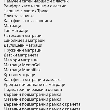
Памучен сатен чаршафи с ластик
Ранфорс хасе чаршафи с ластик
Чаршаф с ластик Трико
Плик за завивкa
Калъфки за възглавници
Матраци
Топ матраци
Латексови матраци
Еднолицеви матраци
Двулицеви матраци
Пружинни матраци
Детски матрачета
Мемори матраци
Mатраци MemoGel
Матраци Мagniflex
Кръгли матраци
Калъфи за матраци и дамаска
Уред за почистване на матраци
Подматрачни рамки и основи
Дървени подматрачни рамки
Метални подматрачни рамки
Дървени подматрачни рамки с крачета
Метални подматрачни рамки с крачета