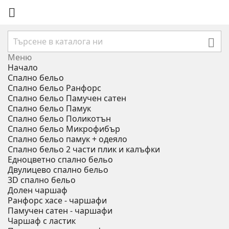


Меню
Начало
Спално бельо
Спално бельо Ранфорс
Спално бельо Памучен сатен
Спално бельо Памук
Спално бельо Поликотън
Спално бельо Микрофибър
Спално бельо памук + одеяло
Спално бельо 2 части плик и калъфки
Eдноцветно спално бельо
Двулицево спално бельо
3D спално бельо
Долен чаршаф
Ранфорс хасе - чаршафи
Памучен сатен - чаршафи
Чаршаф с ластик