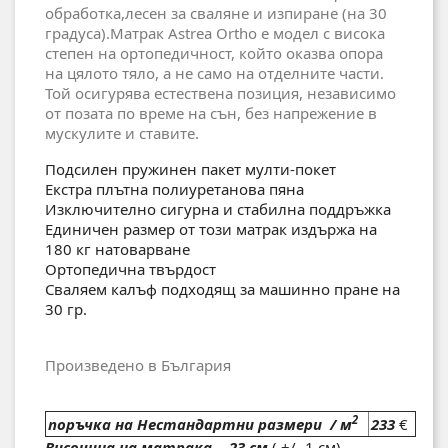
обработка,лесен за сваляне и изпиране (на 30
градуса).Матрак Astrea Ortho е модел с висока
степен на ортопедичност, който оказва опора
на цялото тяло, а не само на отделните части.
Той осигурява естествена позиция, независимо
от позата по време на сън, без напрежение в
мускулите и ставите.
Подсилен пружинен пакет мулти-покет
Екстра плътна полиуретанова пяна
Изключително сигурна и стабилна поддръжка
Единичен размер от този матрак издържа на
180 кг натоварване
Ортопедична твърдост
Сваляем калъф подходящ за машинно пране на
30 гр.
Произведено в България
2
поръчка на Нестандартни размери / м
233
€
Височина на матрака - 23 см
( +/- 1 см)