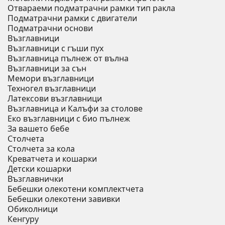
Отвараеми подматрачни рамки тип ракла
Подматрачни рамки с двигатели
Подматрачни основи
Възглавници
Възглавници с гъши пух
Възглавница пълнеж от вълна
Възглавници за сън
Мемори възглавници
Техногел възглавници
Латексови възглавници
Възглавница и Калъфи за столове
Еко възглавници с био пълнеж
За вашето бебе
Столчета
Столчета за кола
Креватчета и кошарки
Детски кошарки
Възглавнички
Бебешки oлекотени комплектчета
Бебешки олекотени завивки
Обиколници
Кенгуру