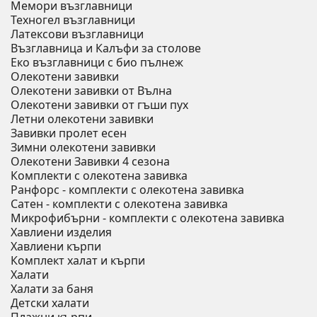
Мемори възглавници
Техногел възглавници
Латексови възглавници
Възглавница и Калъфи за столове
Еко възглавници с био пълнеж
Олекотени завивки
Олекотени завивки от Вълна
Олекотени завивки от гъши пух
Летни олекотени завивки
Завивки пролет есен
Зимни олекотени завивки
Олекотени Завивки 4 сезона
Комплекти с олекотена завивка
Ранфорс - комплекти с олекотена завивка
Сатен - комплекти с олекотена завивка
Микрофибърни - комплекти с олекотена завивка
Хавлиени изделия
Хавлиени кърпи
Комплект халат и кърпи
Халати
Халати за баня
Детски халати