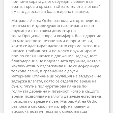
причина хората да се събуждат с болки във
врата, гърба и кръста, тъй като тялото „потъва“,
вместо да остава в балансирана позиция.
Матракът Astrea Ortho разполага с ортопедична
система от индивидуално пакетирани покет
пружинки с по-голям диаметър на
телта.Прецизна опора и комфорт, благодарение
на множеството независими опорни точки,
които се адаптират адекватно спрямо оказания
натиск. Стабилност и по-малко пружиниране
при по-голям натиск и движение.Надеждност,
благодарение на подсилената пружина, която е
изключително издръжлива и не се деформира
толкова лесно, в сравнение с други
материали.Отлична циркулация на въздуха - не
задържа влагата, която се отделя по време на
сън. С плътна полиуретанова пяна за по-
голямата дебелина и плътност, която в същото
време позволява на тялото да заеме естествена
позиция по време на сън. Матрак Astrea Ortho
разполага със сваляем калъф, направен от
висококачествен текстил с омекотяваща