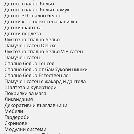
Детско спално бельо
Детско спално бельо памук
Детско 3D спално бельо
Детски к-т с олекотена завивка
Детски шалтета
Детски пердета
Луксозно спално бельо
Памучен сатен Deluxe
Луксозно спално бельо VIP сатен
Памучен сатен
Спално бельо Тенсел
Спално бельо от бамбукови нишки
Спално бельо Естествен лен
Памучен сатен с жакард и дантела
Шалтета и Кувертюри
Покривки за маса
Ликвидация
Декоративни възглавници
Мебели
Гардероби
Скринове
Модулни системи