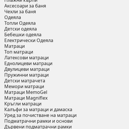
Плажни кърпи
Аксесоари за баня
Чехли за баня
Одеяла
Топли Одеяла
Детски одеяла
Бебешки одеяла
Електрически Одеяла
Матраци
Топ матраци
Латексови матраци
Еднолицеви матраци
Двулицеви матраци
Пружинни матраци
Детски матрачета
Мемори матраци
Mатраци MemoGel
Матраци Мagniflex
Кръгли матраци
Калъфи за матраци и дамаска
Уред за почистване на матраци
Подматрачни рамки и основи
Дървени подматрачни рамки