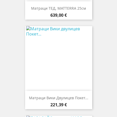
Матраци ТЕД, MATTERRA 25см
Цена
639,00 €
Матраци Вики Двулицев Покет...
Цена
221,39 €