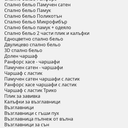
Спално бельо Памучен сатен
Спално бельо Памук
Спално бельо Поликотън
Спално бельо Микрофибър
Спално бельо памук + одеяло
Спално бельо 2 части плик и калъфки
Eдноцветно спално бельо
Двулицево спално бельо
3D спално бельо
Долен чаршаф
Ранфорс хасе - чаршафи
Памучен сатен - чаршафи
Чаршаф с ластик
Памучен сатен чаршафи с ластик
Ранфорс хасе чаршафи с ластик
Чаршаф с ластик Трико
Плик за завивкa
Калъфки за възглавници
Възглавници
Възглавници с гъши пух
Възглавница пълнеж от вълна
Възглавници за сън