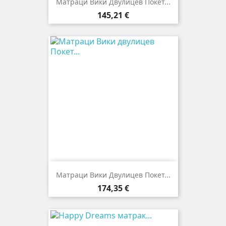
Матраци Вики Двулицев Покет...
Цена
145,21 €
Матраци Вики Двулицев Покет...
Цена
174,35 €