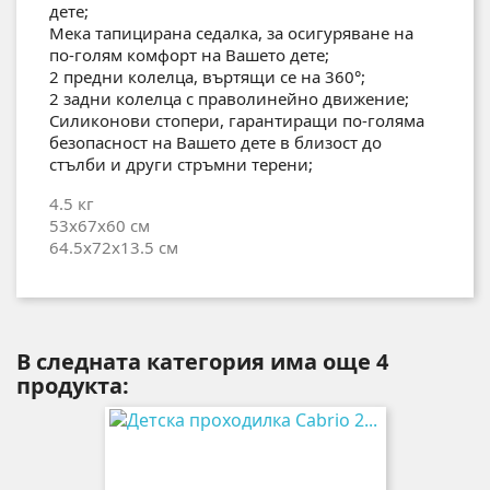
дете;
Мека тапицирана седалка, за осигуряване на
по-голям комфорт на Вашето дете;
2 предни колелца, въртящи се на 360°;
2 задни колелца с праволинейно движение;
Силиконови стопери, гарантиращи по-голяма
безопасност на Вашето дете в близост до
стълби и други стръмни терени;
4.5 кг
53x67x60 см
64.5x72x13.5 см
В следната категория има още 4
продукта: