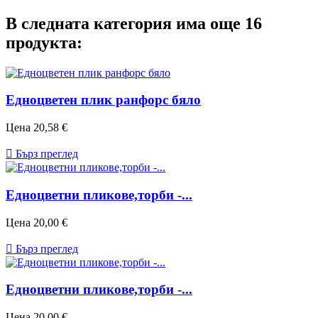
В следната категория има още 16
продукта:
Едноцветен плик ранфорс бяло
Цена
20,58 €

Бърз преглед
Едноцветни пликове,торби -...
Цена
20,00 €

Бърз преглед
Едноцветни пликове,торби -...
Цена
20,00 €