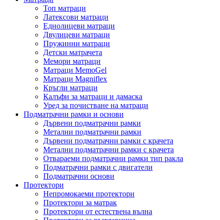
Топ матраци
Латексови матраци
Еднолицеви матраци
Двулицеви матраци
Пружинни матраци
Детски матрачета
Мемори матраци
Mатраци MemoGel
Матраци Мagniflex
Кръгли матраци
Калъфи за матраци и дамаска
Уред за почистване на матраци
Подматрачни рамки и основи
Дървени подматрачни рамки
Метални подматрачни рамки
Дървени подматрачни рамки с крачета
Метални подматрачни рамки с крачета
Отвараеми подматрачни рамки тип ракла
Подматрачни рамки с двигатели
Подматрачни основи
Протектори
Непромокаеми протектори
Протектори за матрак
Протектори от естествена вълна