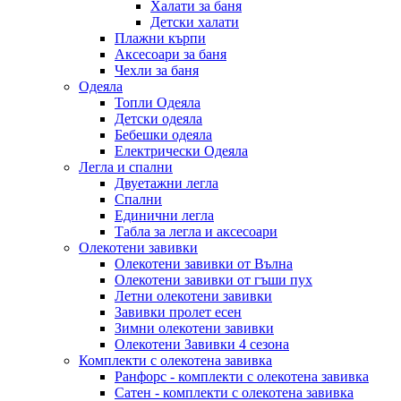
Халати за баня
Детски халати
Плажни кърпи
Аксесоари за баня
Чехли за баня
Одеяла
Топли Одеяла
Детски одеяла
Бебешки одеяла
Електрически Одеяла
Легла и спални
Двуетажни легла
Спални
Единични легла
Табла за легла и аксесоари
Олекотени завивки
Олекотени завивки от Вълна
Олекотени завивки от гъши пух
Летни олекотени завивки
Завивки пролет есен
Зимни олекотени завивки
Олекотени Завивки 4 сезона
Комплекти с олекотена завивка
Ранфорс - комплекти с олекотена завивка
Сатен - комплекти с олекотена завивка