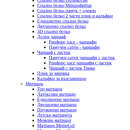
Спално бельо Поликотън
Спално бельо Микрофибър
Спално бельо памук + одеяло
Спално бельо 2 части плик и калъфки
Eдноцветно спално бельо
Двулицево спално бельо
3D спално бельо
Долен чаршаф
Ранфорс хасе - чаршафи
Памучен сатен - чаршафи
Чаршаф с ластик
Памучен сатен чаршафи с ластик
Ранфорс хасе чаршафи с ластик
Чаршаф с ластик Трико
Плик за завивкa
Калъфки за възглавници
Матраци
Топ матраци
Латексови матраци
Еднолицеви матраци
Двулицеви матраци
Пружинни матраци
Детски матрачета
Мемори матраци
Mатраци MemoGel