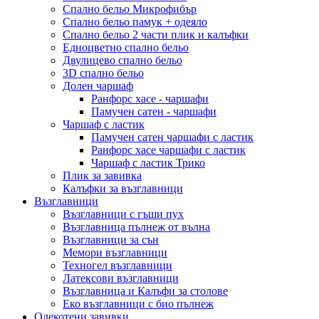
Спално бельо Микрофибър
Спално бельо памук + одеяло
Спално бельо 2 части плик и калъфки
Eдноцветно спално бельо
Двулицево спално бельо
3D спално бельо
Долен чаршаф
Ранфорс хасе - чаршафи
Памучен сатен - чаршафи
Чаршаф с ластик
Памучен сатен чаршафи с ластик
Ранфорс хасе чаршафи с ластик
Чаршаф с ластик Трико
Плик за завивкa
Калъфки за възглавници
Възглавници
Възглавници с гъши пух
Възглавница пълнеж от вълна
Възглавници за сън
Мемори възглавници
Техногел възглавници
Латексови възглавници
Възглавница и Калъфи за столове
Еко възглавници с био пълнеж
Олекотени завивки