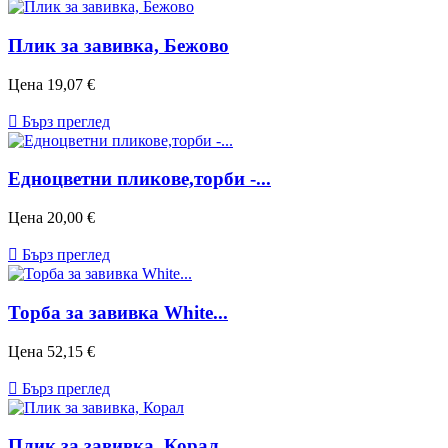
Плик за завивкa, Бежово
Цена
19,07 €

Бърз преглед
Едноцветни пликове,торби -...
Цена
20,00 €

Бърз преглед
Торба за завивка White...
Цена
52,15 €

Бърз преглед
Плик за завивкa, Корал