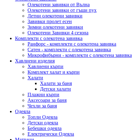
Олекотени завивки от Вълна
Олекотени завивки от гъши пух
Летни олекотени завивки
Завивки пролет есен
Зимни олекотени завивки
Олекотени Завивки 4 сезона
Комплекти с олекотена завивка
Ранфорс - комплекти с олекотена завивка
Сатен - комплекти с олекотена завивка
Микрофибърни - комплекти с олекотена завивка
Хавлиени изделия
Хавлиени кърпи
Комплект халат и кърпи
Халати
Халати за баня
Детски халати
Плажни кърпи
Аксесоари за баня
Чехли за баня
Одеяла
Топли Одеяла
Детски одеяла
Бебешки одеяла
Електрически Одеяла
Матраци