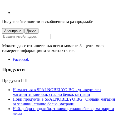
Получавайте новини и съобщения за разпродажби
Можете да се отпишете във всеки момент. За целта моля
намерете информацията за контакт с нас .
Facebook
Продукти
Продукти


Намаления в SPALNOBELYO.BG - универсален
магазин за завивки, спално бельо, матраци
Нови продукти в SPALNOBELYO.BG | Онлайн магазин
за завивки, спално бельо, матраци
Най-добри продажби, завивки, спално бельо, матраци и
легла