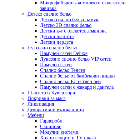
Микрофибърни - комплекти с олекотена
завивка
Детско спално бельо
Детско спално бельо памук
Детско 3D спално бельо
Детски к-т с олекотена завивка
Детски шалтета
Детски пердета
Луксозно спално бельо
Памучен сатен Deluxe
Луксозно спално бельо VIP сатен
Памучен сатен
Спално бельо Тенсел
Спално бельо от бамбукови нишки
Спално бельо Естествен лен
Памучен сатен с жакард и дантела
Шалтета и Кувертюри
Покривки за маса
Ликвидация
Декоративни възглавници
Мебели
Гардероби
Скринове
Модулни системи
Холни секции и ТV шкаф