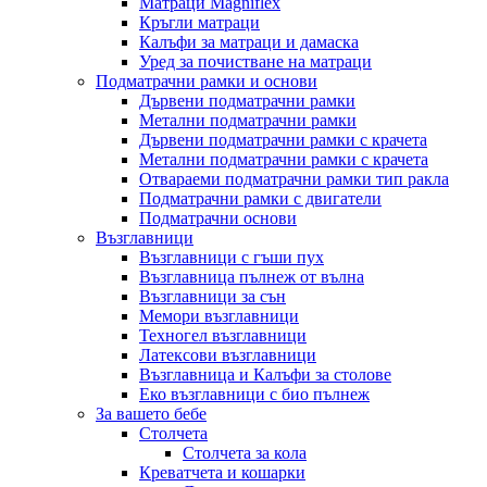
Матраци Мagniflex
Кръгли матраци
Калъфи за матраци и дамаска
Уред за почистване на матраци
Подматрачни рамки и основи
Дървени подматрачни рамки
Метални подматрачни рамки
Дървени подматрачни рамки с крачета
Метални подматрачни рамки с крачета
Отвараеми подматрачни рамки тип ракла
Подматрачни рамки с двигатели
Подматрачни основи
Възглавници
Възглавници с гъши пух
Възглавница пълнеж от вълна
Възглавници за сън
Мемори възглавници
Техногел възглавници
Латексови възглавници
Възглавница и Калъфи за столове
Еко възглавници с био пълнеж
За вашето бебе
Столчета
Столчета за кола
Креватчета и кошарки