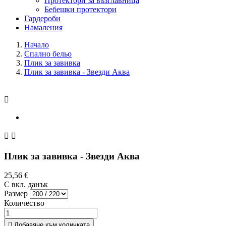
Протектори за възглавница
Бебешки протектори
Гардероби
Намаления
Начало
Спално бельо
Плик за завивкa
Плик за завивкa - Звезди Аква



Плик за завивкa - Звезди Аква
25,56 €
С вкл. данък
Размер
Количество

Добавяне към количката