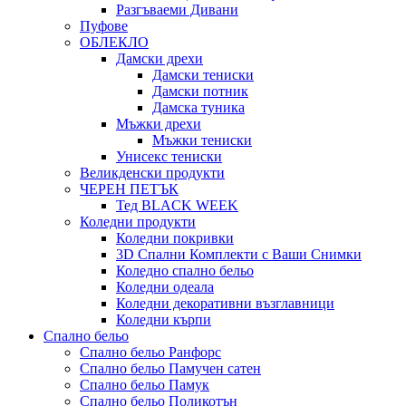
Разгъваеми Дивани
Пуфове
ОБЛЕКЛО
Дамски дрехи
Дамски тениски
Дамски потник
Дамска туника
Мъжки дрехи
Мъжки тениски
Унисекс тениски
Великденски продукти
ЧЕРЕН ПЕТЪК
Тед BLACK WEEK
Коледни продукти
Коледни покривки
3D Спални Комплекти с Ваши Снимки
Коледно спално бельо
Коледни одеала
Коледни декоративни възглавници
Коледни кърпи
Спално бельо
Спално бельо Ранфорс
Спално бельо Памучен сатен
Спално бельо Памук
Спално бельо Поликотън