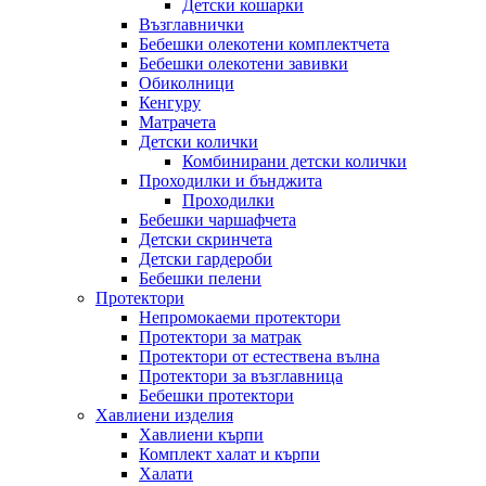
Детски кошарки
Възглавнички
Бебешки oлекотени комплектчета
Бебешки олекотени завивки
Обиколници
Кенгуру
Матрачета
Детски колички
Комбинирани детски колички
Проходилки и бънджита
Проходилки
Бебешки чаршафчета
Детски скринчета
Детски гардероби
Бебешки пелени
Протектори
Непромокаеми протектори
Протектори за матрак
Протектори от естествена вълна
Протектори за възглавница
Бебешки протектори
Хавлиени изделия
Хавлиени кърпи
Комплект халат и кърпи
Халати