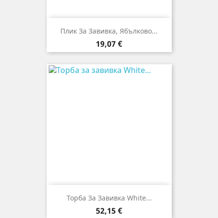
Плик За Завивкa, Ябълково...
Цена
19,07 €
Торба За Завивка White...
Цена
52,15 €