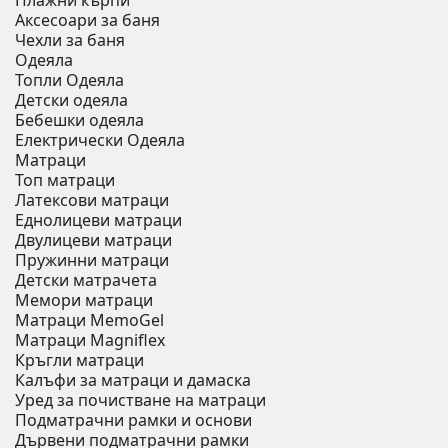
Плажни кърпи
Аксесоари за баня
Чехли за баня
Одеяла
Топли Одеяла
Детски одеяла
Бебешки одеяла
Електрически Одеяла
Матраци
Топ матраци
Латексови матраци
Еднолицеви матраци
Двулицеви матраци
Пружинни матраци
Детски матрачета
Мемори матраци
Mатраци MemoGel
Матраци Мagniflex
Кръгли матраци
Калъфи за матраци и дамаска
Уред за почистване на матраци
Подматрачни рамки и основи
Дървени подматрачни рамки