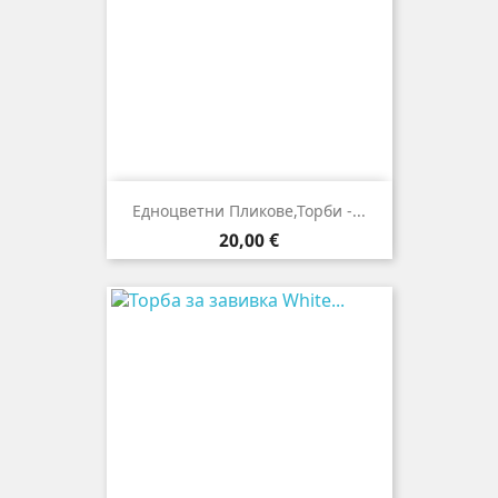
Едноцветни Пликове,торби -...
Цена
20,00 €