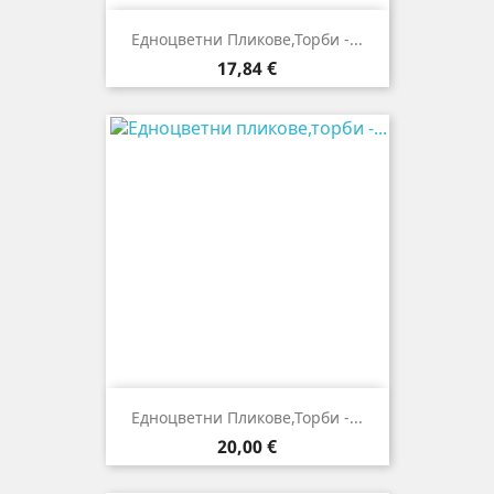
Едноцветни Пликове,торби -...
Цена
17,84 €
Едноцветни Пликове,торби -...
Цена
20,00 €