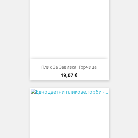
Плик За Завивкa, Горчица
Цена
19,07 €