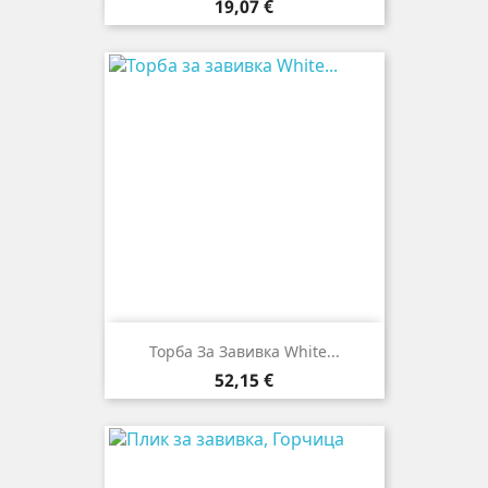
Цена
19,07 €
Торба За Завивка White...
Цена
52,15 €