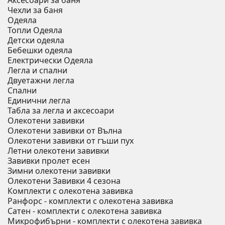
Аксесоари за баня
Чехли за баня
Одеяла
Топли Одеяла
Детски одеяла
Бебешки одеяла
Електрически Одеяла
Легла и спални
Двуетажни легла
Спални
Единични легла
Табла за легла и аксесоари
Олекотени завивки
Олекотени завивки от Вълна
Олекотени завивки от гъши пух
Летни олекотени завивки
Завивки пролет есен
Зимни олекотени завивки
Олекотени Завивки 4 сезона
Комплекти с олекотена завивка
Ранфорс - комплекти с олекотена завивка
Сатен - комплекти с олекотена завивка
Микрофибърни - комплекти с олекотена завивка