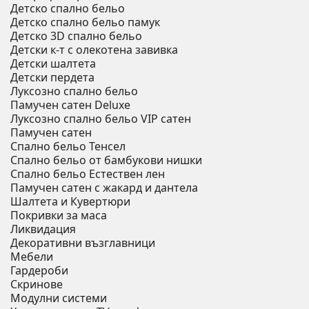
Детско спално бельо
Детско спално бельо памук
Детско 3D спално бельо
Детски к-т с олекотена завивка
Детски шалтета
Детски пердета
Луксозно спално бельо
Памучен сатен Deluxe
Луксозно спално бельо VIP сатен
Памучен сатен
Спално бельо Тенсел
Спално бельо от бамбукови нишки
Спално бельо Естествен лен
Памучен сатен с жакард и дантела
Шалтета и Кувертюри
Покривки за маса
Ликвидация
Декоративни възглавници
Мебели
Гардероби
Скринове
Модулни системи