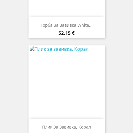
Торба За Завивка White...
Цена
52,15 €
Плик За Завивкa, Корал