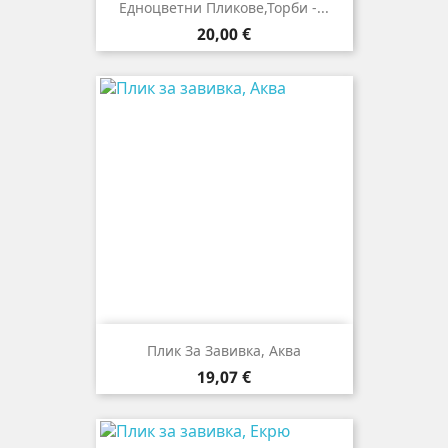
Едноцветни Пликове,торби -...
Цена
20,00 €
Плик За Завивкa, Аква
Цена
19,07 €