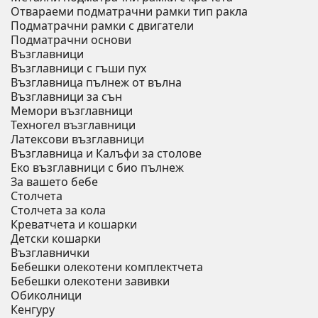
Отвараеми подматрачни рамки тип ракла
Подматрачни рамки с двигатели
Подматрачни основи
Възглавници
Възглавници с гъши пух
Възглавница пълнеж от вълна
Възглавници за сън
Мемори възглавници
Техногел възглавници
Латексови възглавници
Възглавница и Калъфи за столове
Еко възглавници с био пълнеж
За вашето бебе
Столчета
Столчета за кола
Креватчета и кошарки
Детски кошарки
Възглавнички
Бебешки oлекотени комплектчета
Бебешки олекотени завивки
Обиколници
Кенгуру