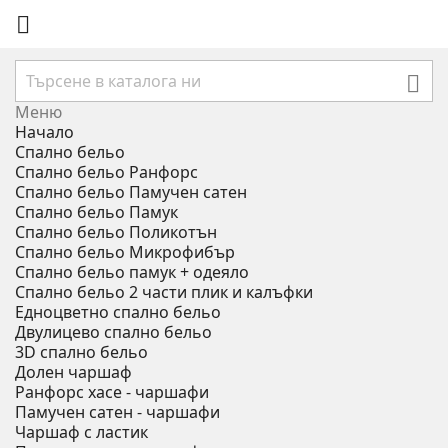


Меню
Начало
Спално бельо
Спално бельо Ранфорс
Спално бельо Памучен сатен
Спално бельо Памук
Спално бельо Поликотън
Спално бельо Микрофибър
Спално бельо памук + одеяло
Спално бельо 2 части плик и калъфки
Eдноцветно спално бельо
Двулицево спално бельо
3D спално бельо
Долен чаршаф
Ранфорс хасе - чаршафи
Памучен сатен - чаршафи
Чаршаф с ластик