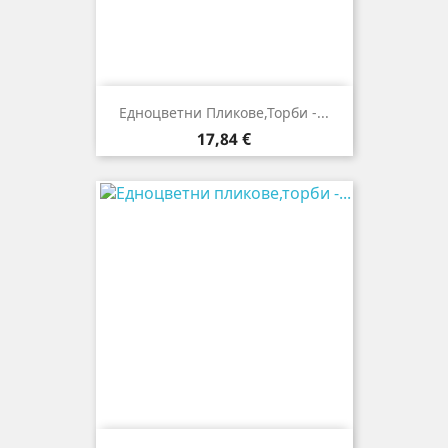
Едноцветни Пликове,торби -...
Цена
17,84 €