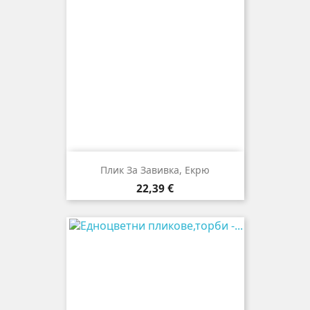
Плик За Завивкa, Eкрю
Цена
22,39 €