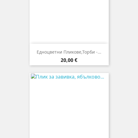
Едноцветни Пликове,торби -...
Цена
20,00 €