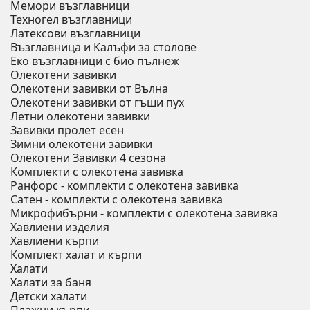
Мемори възглавници
Техногел възглавници
Латексови възглавници
Възглавница и Калъфи за столове
Еко възглавници с био пълнеж
Олекотени завивки
Олекотени завивки от Вълна
Олекотени завивки от гъши пух
Летни олекотени завивки
Завивки пролет есен
Зимни олекотени завивки
Олекотени Завивки 4 сезона
Комплекти с олекотена завивка
Ранфорс - комплекти с олекотена завивка
Сатен - комплекти с олекотена завивка
Микрофибърни - комплекти с олекотена завивка
Хавлиени изделия
Хавлиени кърпи
Комплект халат и кърпи
Халати
Халати за баня
Детски халати