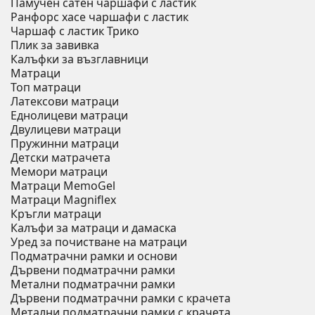
Памучен сатен чаршафи с ластик
Ранфорс хасе чаршафи с ластик
Чаршаф с ластик Трико
Плик за завивкa
Калъфки за възглавници
Матраци
Топ матраци
Латексови матраци
Еднолицеви матраци
Двулицеви матраци
Пружинни матраци
Детски матрачета
Мемори матраци
Mатраци MemoGel
Матраци Мagniflex
Кръгли матраци
Калъфи за матраци и дамаска
Уред за почистване на матраци
Подматрачни рамки и основи
Дървени подматрачни рамки
Метални подматрачни рамки
Дървени подматрачни рамки с крачета
Метални подматрачни рамки с крачета