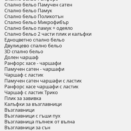
Спално бельо Памучен сатен
Спално бельо Памук
Спално бельо Поликотън
Спално бельо Микрофибър
Спално бельо памук + одеяло
Спално бельо 2 части плик и калъфки
Eдноцветно спално бельо
Двулицево спално бельо
3D спално бельо
Долен чаршаф
Ранфорс хасе - чаршафи
Памучен сатен - чаршафи
Чаршаф с ластик
Памучен сатен чаршафи с ластик
Ранфорс хасе чаршафи с ластик
Чаршаф с ластик Трико
Плик за завивкa
Калъфки за възглавници
Възглавници
Възглавници с гъши пух
Възглавница пълнеж от вълна
Възглавници за сън