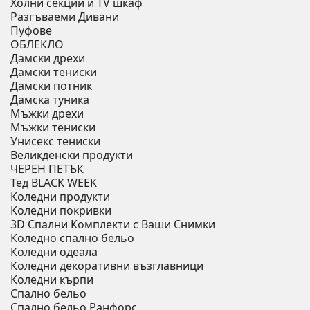
Холни секции и ТV шкаф
Разгъваеми Дивани
Пуфове
ОБЛЕКЛО
Дамски дрехи
Дамски тениски
Дамски потник
Дамска туника
Мъжки дрехи
Мъжки тениски
Унисекс тениски
Великденски продукти
ЧЕРЕН ПЕТЪК
Тед BLACK WEEK
Коледни продукти
Коледни покривки
3D Спални Комплекти с Ваши Снимки
Коледно спално бельо
Коледни одеала
Коледни декоративни възглавници
Коледни кърпи
Спално бельо
Спално бельо Ранфорс