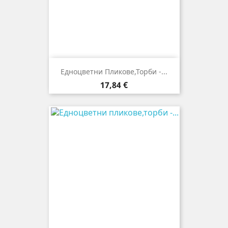
Едноцветни Пликове,торби -...
Цена
17,84 €