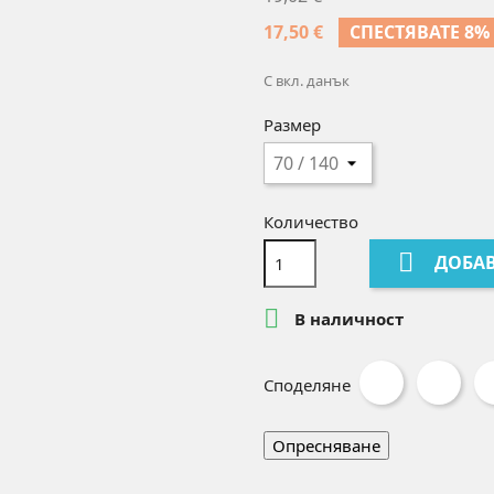
17,50 €
СПЕСТЯВАТЕ 8%
С вкл. данък
Размер
Количество

ДОБАВ

В наличност
Споделяне