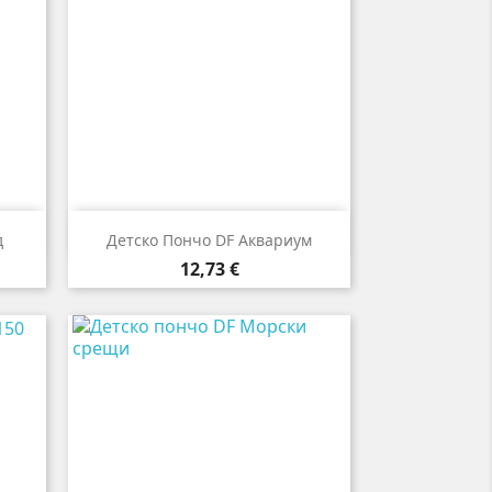

Бърз преглед
д
Детско Пончо DF Аквариум
Цена
12,73 €