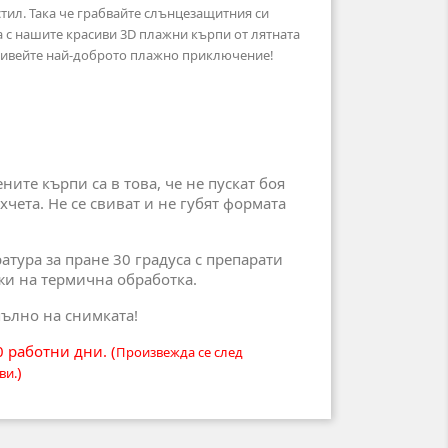
стил. Така че грабвайте слънцезащитния си
 с нашите красиви 3D плажни кърпи от лятната
зживейте най-доброто плажно приключение!
ите кърпи са в това, че не пускат боя
хчета. Не се свиват и не губят формата
тура за пране 30 градуса с препарати
жи на термична обработка.
ълно на снимката!
10 работни дни. (
Произвежда се след
)
ви.