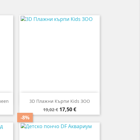

Бърз преглед
ueen
3D Плажни Кърпи Kids ЗОО
Редовна
Цена
17,50 €
19,02 €
цена
-8%