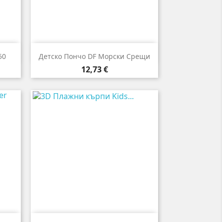

Бърз преглед
50
Детско Пончо DF Морски Срещи
Цена
12,73 €