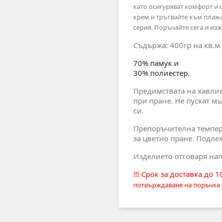
като осигуряват комфорт и 
крем и тръгвайте към плажа
серия. Поръчайте сега и и
Съдържа: 400гр на кв.м
70% памук и
30% полиестер.
Предимствата на хавлиен
при пране. Не пускат мъ
си.
Препоръчителна темпера
за цветно пране. Подле
Изделието отговаря нап
!!! Срок за доставка до 
потвърждаване на поръчка 