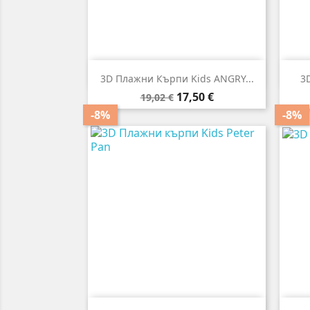

Бърз преглед
3D Плажни Кърпи Kids ANGRY...
3
Редовна
Цена
17,50 €
19,02 €
цена
-8%
-8%