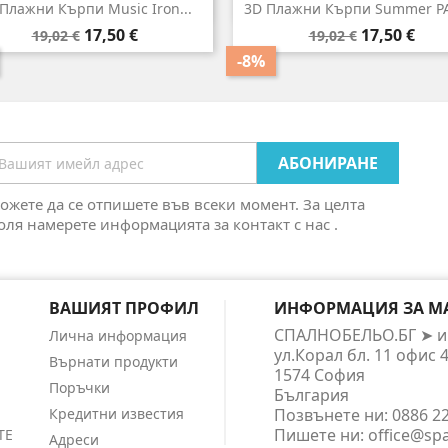


Бърз преглед
Бърз преглед
Плажни Кърпи Music Iron...
3D Плажни Кърпи Summer P
Редовна
Цена
Редовна
Цена
17,50 €
17,50 €
19,02 €
19,02 €
цена
цена
-8%
ожете да се отпишете във всеки момент. За целта
оля намерете информацията за контакт с нас .
ВАШИЯТ ПРОФИЛ
ИНФОРМАЦИЯ ЗА М
СПАЛНОБЕЛЬО.БГ ➤ и
Лична информация
ул.Корал бл. 11 офис 
Върнати продукти
1574 София
Поръчки
България
Кредитни известия
Позвънете ни:
0886 2
Пишете ни:
office@sp
ТЕ
Адреси