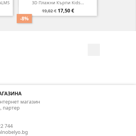

Бърз преглед
ALMS
3D Плажни Кърпи Kids...
Редовна
Цена
17,50 €
19,02 €
цена
-8%
Facebook
АГАЗИНА
нтернет магазин
4, партер
22 744
alnobelyo.bg