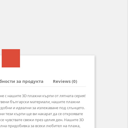
бности за продукта
Reviews (0)
е с нашите 3D плажни кърпи от лятната серия!
твени български материали, нашите плажни
удобни и идеални за излежаване под слънцето.
ни тези кърпи ще ви накарат да се откроявате
 се чувствате свежи през целия ден. Нашите 3D
лна придобивка за всеки любител на плажа,