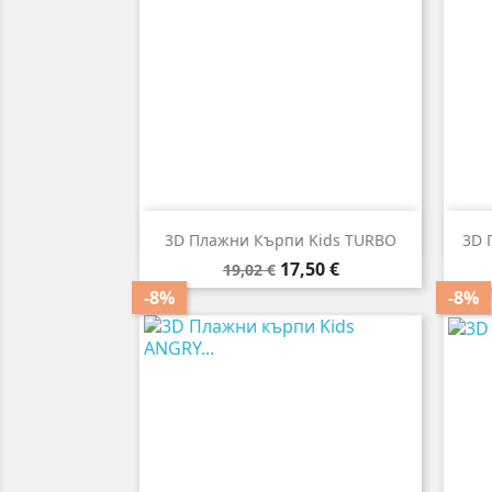

Бърз преглед
3D Плажни Кърпи Kids TURBO
3D 
Редовна
Цена
17,50 €
19,02 €
цена
-8%
-8%