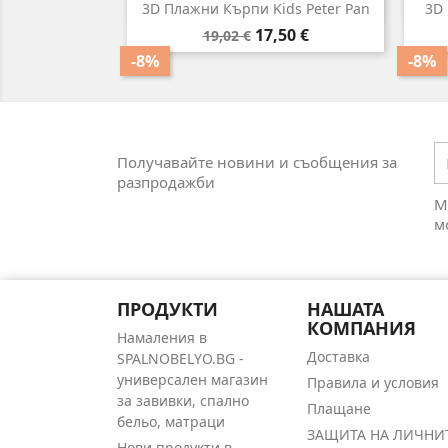

Бърз преглед
3D Плажни Кърпи Kids Peter Pan
3D 
Редовна
Цена
17,50 €
19,02 €
цена
-8%
-8%
Получавайте новини и съобщения за
разпродажби
М
м
ПРОДУКТИ
НАШАТА
КОМПАНИЯ
Намаления в
Доставка
SPALNOBELYO.BG -
универсален магазин
Правила и условия
за завивки, спално
Плащане
бельо, матраци
ЗАЩИТА НА ЛИЧНИ
Нови продукти в