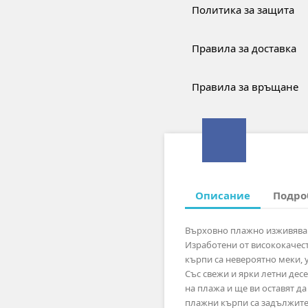
Политика за защита
Правила за доставка
Правила за връщане
Описание
Подро
Върховно плажно изживяван
Изработени от висококачес
кърпи са невероятно меки, 
Със свежи и ярки летни десе
на плажа и ще ви оставят да
плажни кърпи са задължите