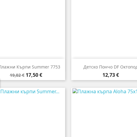


Бърз преглед
Бърз преглед
Плажни Кърпи Summer 7753
Детско Пончо DF Октопо
Редовна
Цена
Цена
17,50 €
12,73 €
19,02 €
цена