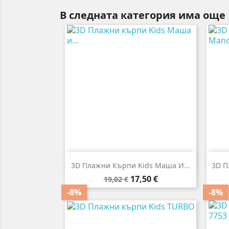
В следната категория има още 

Бърз преглед
3D Плажни Кърпи Kids Маша И...
3D П
Редовна
Цена
17,50 €
19,02 €
цена
-8%
-8%