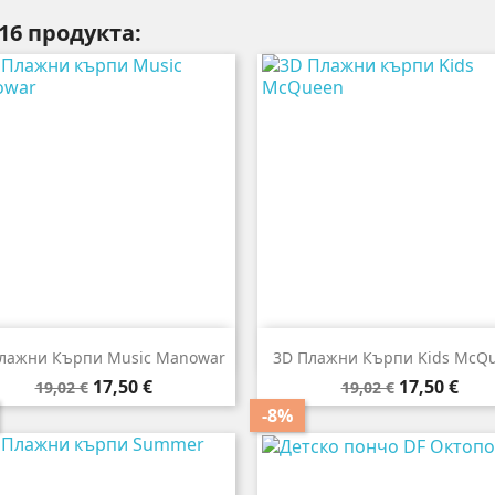
16 продукта:


Бърз преглед
Бърз преглед
лажни Кърпи Music Manowar
3D Плажни Кърпи Kids McQ
Редовна
Цена
Редовна
Цена
17,50 €
17,50 €
19,02 €
19,02 €
цена
цена
-8%