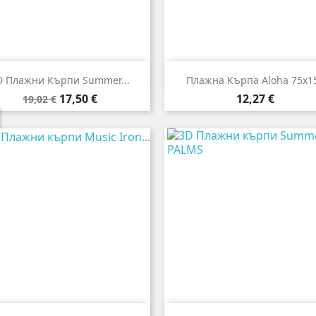


Бърз преглед
Бърз преглед
D Плажни Кърпи Summer...
Плажна Кърпа Aloha 75x1
Редовна
Цена
Цена
17,50 €
12,27 €
19,02 €
цена