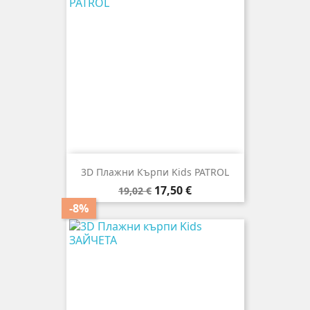
3D Плажни Кърпи Kids PATROL
Редовна
Цена
17,50 €
19,02 €
цена
-8%