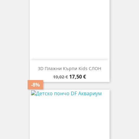
3D Плажни Кърпи Kids СЛОН
Редовна
Цена
17,50 €
19,02 €
цена
-8%