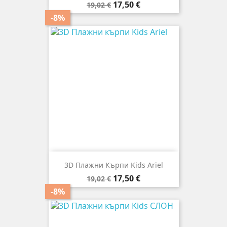
Редовна
Цена
17,50 €
19,02 €
цена
-8%
3D Плажни Кърпи Kids Ariel
Редовна
Цена
17,50 €
19,02 €
цена
-8%