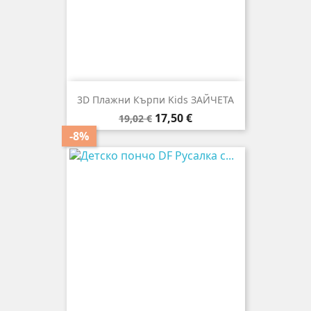
3D Плажни Кърпи Kids ЗАЙЧЕТА
Редовна
Цена
17,50 €
19,02 €
цена
-8%