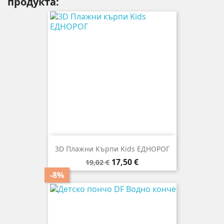
продукта:
3D Плажни Кърпи Kids ЕДНОРОГ
Редовна
Цена
17,50 €
19,02 €
цена
-8%