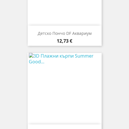
Детско Пончо DF Аквариум
Цена
12,73 €