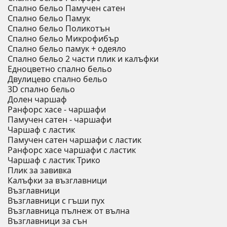
Спално бельо Памучен сатен
Спално бельо Памук
Спално бельо Поликотън
Спално бельо Микрофибър
Спално бельо памук + одеяло
Спално бельо 2 части плик и калъфки
Eдноцветно спално бельо
Двулицево спално бельо
3D спално бельо
Долен чаршаф
Ранфорс хасе - чаршафи
Памучен сатен - чаршафи
Чаршаф с ластик
Памучен сатен чаршафи с ластик
Ранфорс хасе чаршафи с ластик
Чаршаф с ластик Трико
Плик за завивкa
Калъфки за възглавници
Възглавници
Възглавници с гъши пух
Възглавница пълнеж от вълна
Възглавници за сън