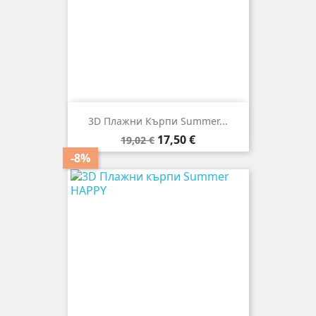
3D Плажни Кърпи Summer...
Редовна
Цена
17,50 €
19,02 €
цена
-8%