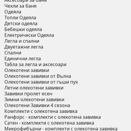
Аксесоари за баня
Чехли за баня
Одеяла
Топли Одеяла
Детски одеяла
Бебешки одеяла
Електрически Одеяла
Легла и спални
Двуетажни легла
Спални
Единични легла
Табла за легла и аксесоари
Олекотени завивки
Олекотени завивки от Вълна
Олекотени завивки от гъши пух
Летни олекотени завивки
Завивки пролет есен
Зимни олекотени завивки
Олекотени Завивки 4 сезона
Комплекти с олекотена завивка
Ранфорс - комплекти с олекотена завивка
Сатен - комплекти с олекотена завивка
Микрофибърни - комплекти с олекотена завивка