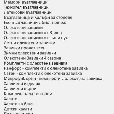
Мемори възглавници
Техногел възглавници
Латексови възглавници
Възглавница и Калъфи за столове
Еко възглавници с био пълнеж
Олекотени завивки
Олекотени завивки от Вълна
Олекотени завивки от гъши пух
Летни олекотени завивки
Завивки пролет есен
Зимни олекотени завивки
Олекотени Завивки 4 сезона
Комплекти с олекотена завивка
Ранфорс - комплекти с олекотена завивка
Сатен - комплекти с олекотена завивка
Микрофибърни - комплекти с олекотена завивка
Хавлиени изделия
Хавлиени кърпи
Комплект халат и кърпи
Халати
Халати за баня
Детски халати