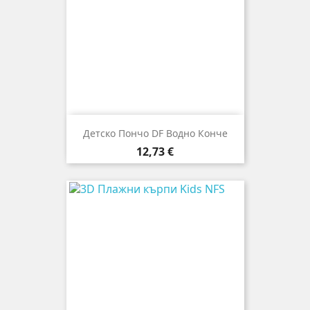
Детско Пончо DF Водно Конче
Цена
12,73 €