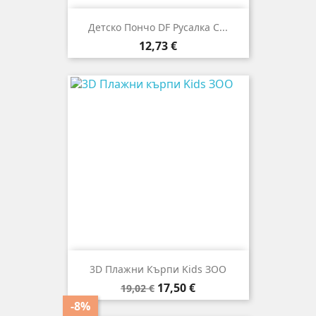
Детско Пончо DF Русалка С...
Цена
12,73 €
3D Плажни Кърпи Kids ЗОО
Редовна
Цена
17,50 €
19,02 €
цена
-8%