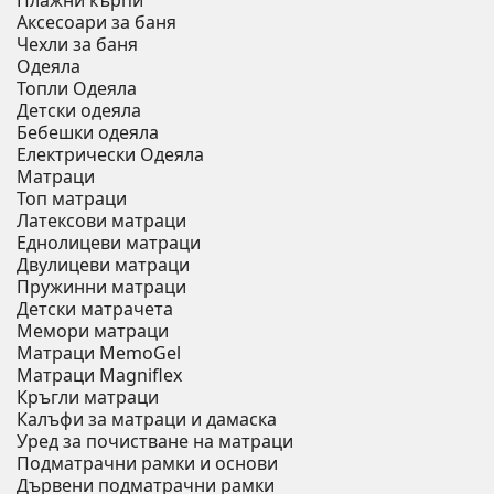
Плажни кърпи
Аксесоари за баня
Чехли за баня
Одеяла
Топли Одеяла
Детски одеяла
Бебешки одеяла
Електрически Одеяла
Матраци
Топ матраци
Латексови матраци
Еднолицеви матраци
Двулицеви матраци
Пружинни матраци
Детски матрачета
Мемори матраци
Mатраци MemoGel
Матраци Мagniflex
Кръгли матраци
Калъфи за матраци и дамаска
Уред за почистване на матраци
Подматрачни рамки и основи
Дървени подматрачни рамки