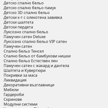
Детско спално бельо
Детско спално бельо памук
Детско 3D спално бельо
Детски к-т с олекотена завивка
Детски шалтета
Детски пердета
Луксозно спално бельо
Памучен сатен Deluxe
Луксозно спално бельо VIP сатен
Памучен сатен
Спално бельо Тенсел
Спално бельо от бамбукови нишки
Спално бельо Естествен лен
Памучен сатен с жакард и дантела
Шалтета и Кувертюри
Покривки за маса
Ликвидация
Декоративни възглавници
Мебели
Гардероби
Скринове
Модулни системи