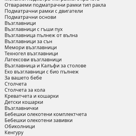
Отвараеми подматрачни рамки тип ракла
Подматрачни рамки с двигатели
Подматрачни основи
Възглавници
Възглавници с гъши пух
Възглавница пълнеж от вълна
Възглавници за сън
Мемори възглавници
Техногел възглавници
Латексови възглавници
Възглавница и Калъфи за столове
Еко възглавници с био пълнеж
За вашето бебе
Столчета
Столчета за кола
Креватчета и кошарки
Детски кошарки
Възглавнички
Бебешки oлекотени комплектчета
Бебешки олекотени завивки
Обиколници
Кенгуру