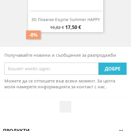
3D Плажни Кърпи Summer HAPPY
Редовна
Цена
17,50 €
19,02 €
цена
-8%
Получавайте новини и съобщения за разпродажби
Можете да се отпишете във всеки момент. За целта
моля намерете информацията за контакт с нас .
Facebook
ПРОДУКТИ
