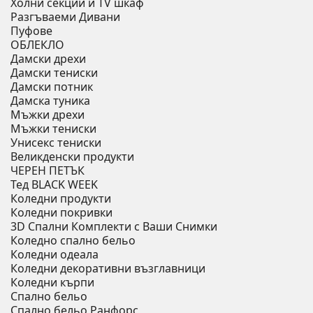
Холни секции и ТV шкаф
Разгъваеми Дивани
Пуфове
ОБЛЕКЛО
Дамски дрехи
Дамски тениски
Дамски потник
Дамска туника
Мъжки дрехи
Мъжки тениски
Унисекс тениски
Великденски продукти
ЧЕРЕН ПЕТЪК
Тед BLACK WEEK
Коледни продукти
Коледни покривки
3D Спални Комплекти с Ваши Снимки
Коледно спално бельо
Коледни одеала
Коледни декоративни възглавници
Коледни кърпи
Спално бельо
Спално бельо Ранфорс