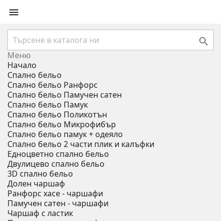


Меню
Начало
Спално бельо
Спално бельо Ранфорс
Спално бельо Памучен сатен
Спално бельо Памук
Спално бельо Поликотън
Спално бельо Микрофибър
Спално бельо памук + одеяло
Спално бельо 2 части плик и калъфки
Eдноцветно спално бельо
Двулицево спално бельо
3D спално бельо
Долен чаршаф
Ранфорс хасе - чаршафи
Памучен сатен - чаршафи
Чаршаф с ластик