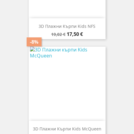
3D Плажни Кърпи Kids NFS
Редовна
Цена
17,50 €
19,02 €
цена
-8%
3D Плажни Кърпи Kids McQueen