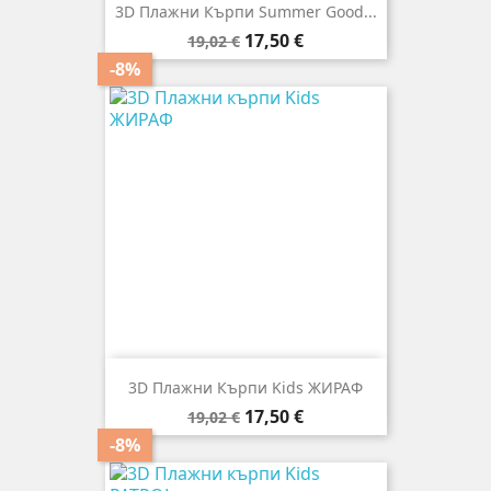
3D Плажни Кърпи Summer Good...
Редовна
Цена
17,50 €
19,02 €
цена
-8%
3D Плажни Кърпи Kids ЖИРАФ
Редовна
Цена
17,50 €
19,02 €
цена
-8%