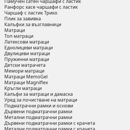
Памучен сатен чаршафи с ластик
Ранфорс хасе чаршафи с ластик
Чаршаф с ластик Трико
Плик за завивкa
Калъфки за възглавници
Матраци
Топ матраци
Латексови матраци
Еднолицеви матраци
Двулицеви матраци
Пружинни матраци
Детски матрачета
Мемори матраци
Mатраци MemoGel
Матраци Мagniflex
Кръгли матраци
Калъфи за матраци и дамаска
Уред за почистване на матраци
Подматрачни рамки и основи
Дървени подматрачни рамки
Метални подматрачни рамки
Дървени подматрачни рамки с крачета
Метални подматрачни рамки с крачета