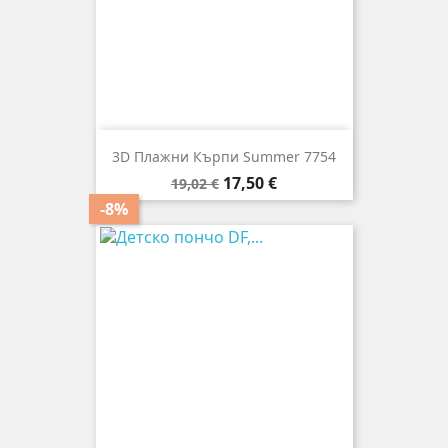
3D Плажни Кърпи Summer 7754
Редовна
Цена
17,50 €
19,02 €
цена
-8%