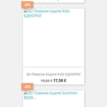
цена
-8%
3D Плажни Кърпи Kids ЕДНОРОГ
Редовна
Цена
17,50 €
19,02 €
цена
-8%