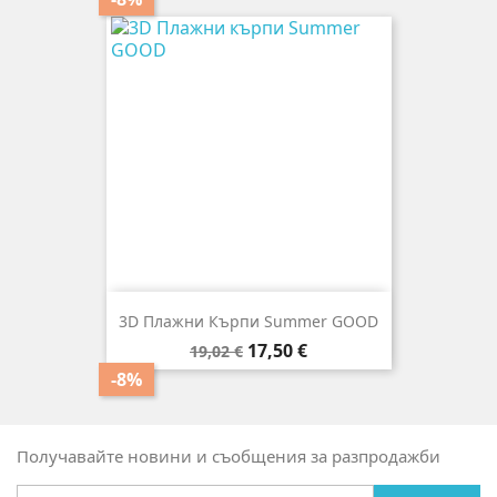
3D Плажни Кърпи Summer GOOD
Редовна
Цена
17,50 €
19,02 €
цена
-8%
Получавайте новини и съобщения за разпродажби