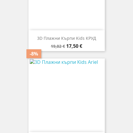
3D Плажни Кърпи Kids КРУД
Редовна
Цена
17,50 €
19,02 €
цена
-8%