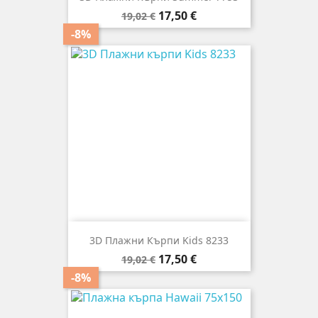
Редовна
Цена
17,50 €
19,02 €
цена
-8%
3D Плажни Кърпи Kids 8233
Редовна
Цена
17,50 €
19,02 €
цена
-8%