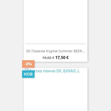
3D Плажни Кърпи Summer BEER...
Редовна
Цена
17,50 €
19,02 €
цена
-8%
НОВ