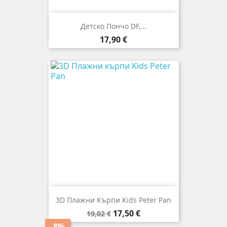
Детско Пончо DF,...
Цена
17,90 €
3D Плажни Кърпи Kids Peter Pan
Редовна
Цена
17,50 €
19,02 €
цена
-8%