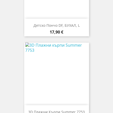
Детско Пончо DF, БУХАЛ, L
Цена
17,90 €
3D Плажни Кърпи Summer 7753