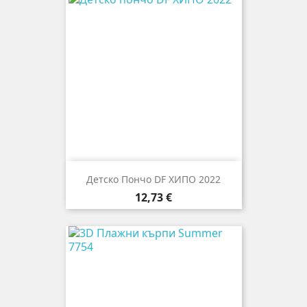
Детско Пончо DF ХИПО 2022
Цена
12,73 €