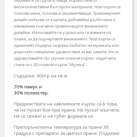
любимите си групи и певци. Изработени от
висококачествени български материали, тези кърпи са
толкова меки, толкова и зашеметяващи. Триизмерният
дизайн изпъква от кърпата, добавяйки дълбочина и
измерение към вече привличащите вниманието
дизайни. Използвайте ги у дома или ги вземете на
плажа, за да подчертаете вниманието. Тези кърпи са
идеалният подарък за всеки любител на музиката или
дори като специално удоволствие за вас самите. Не се
задоволявайте със скучни плажни кърпи - издигнете
стила си с 3D плажни кърпи "Музика".
Съдържа: 400гр на кв.м
70% памук и
30% полиестер.
Предимствата на хавлиените кърпи са в това,
че не пускат боя при пране. Не пускат мъхчета.
Не се свиват и не губят формата си.
Препоръчителна температура за пране 30
градуса с препарати за цветно пране. Подлежи