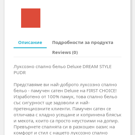
Описание
Подробности за продукта
Reviews (0)
Луксозно спално бельо Deluxe DREAM STYLE
PUDR
Представяме ви най-доброто луксозно спално
бельо - памучен сатен Deluxe на FIRST CHOICE!
Изработено от 100% памук, това спално бельо
със сигурност ще задоволи и най-
претенциозните клиенти. Памучен сатен се
отличава с хладно усещане и копринена блясък
и мекота, които са просто неустоими на допир.
Превърнете спалнята си в разкошен оазис на
комфорт и стил с нашето луксозно спално