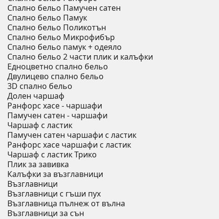
Спално бельо Памучен сатен
Спално бельо Памук
Спално бельо Поликотън
Спално бельо Микрофибър
Спално бельо памук + одеяло
Спално бельо 2 части плик и калъфки
Eдноцветно спално бельо
Двулицево спално бельо
3D спално бельо
Долен чаршаф
Ранфорс хасе - чаршафи
Памучен сатен - чаршафи
Чаршаф с ластик
Памучен сатен чаршафи с ластик
Ранфорс хасе чаршафи с ластик
Чаршаф с ластик Трико
Плик за завивкa
Калъфки за възглавници
Възглавници
Възглавници с гъши пух
Възглавница пълнеж от вълна
Възглавници за сън