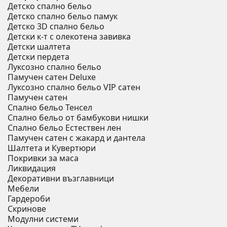
Детско спално бельо
Детско спално бельо памук
Детско 3D спално бельо
Детски к-т с олекотена завивка
Детски шалтета
Детски пердета
Луксозно спално бельо
Памучен сатен Deluxe
Луксозно спално бельо VIP сатен
Памучен сатен
Спално бельо Тенсел
Спално бельо от бамбукови нишки
Спално бельо Естествен лен
Памучен сатен с жакард и дантела
Шалтета и Кувертюри
Покривки за маса
Ликвидация
Декоративни възглавници
Мебели
Гардероби
Скринове
Модулни системи