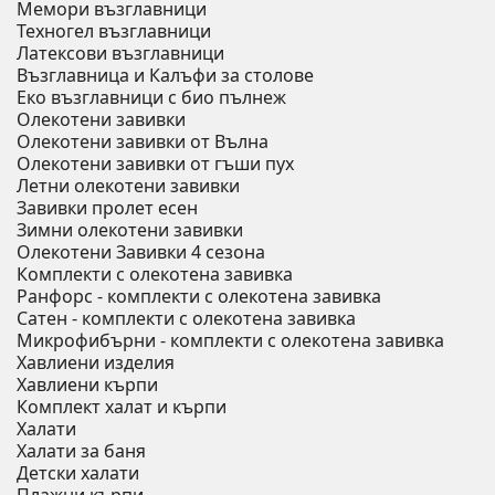
Мемори възглавници
Техногел възглавници
Латексови възглавници
Възглавница и Калъфи за столове
Еко възглавници с био пълнеж
Олекотени завивки
Олекотени завивки от Вълна
Олекотени завивки от гъши пух
Летни олекотени завивки
Завивки пролет есен
Зимни олекотени завивки
Олекотени Завивки 4 сезона
Комплекти с олекотена завивка
Ранфорс - комплекти с олекотена завивка
Сатен - комплекти с олекотена завивка
Микрофибърни - комплекти с олекотена завивка
Хавлиени изделия
Хавлиени кърпи
Комплект халат и кърпи
Халати
Халати за баня
Детски халати