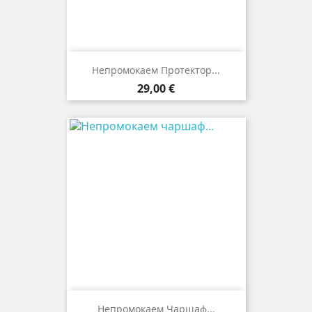
Непромокаем Протектор...
Цена
29,00 €
Непромокаем Чаршаф...