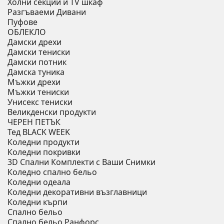
Холни секции и ТV шкаф
Разгъваеми Дивани
Пуфове
ОБЛЕКЛО
Дамски дрехи
Дамски тениски
Дамски потник
Дамска туника
Мъжки дрехи
Мъжки тениски
Унисекс тениски
Великденски продукти
ЧЕРЕН ПЕТЪК
Тед BLACK WEEK
Коледни продукти
Коледни покривки
3D Спални Комплекти с Ваши Снимки
Коледно спално бельо
Коледни одеала
Коледни декоративни възглавници
Коледни кърпи
Спално бельо
Спално бельо Ранфорс