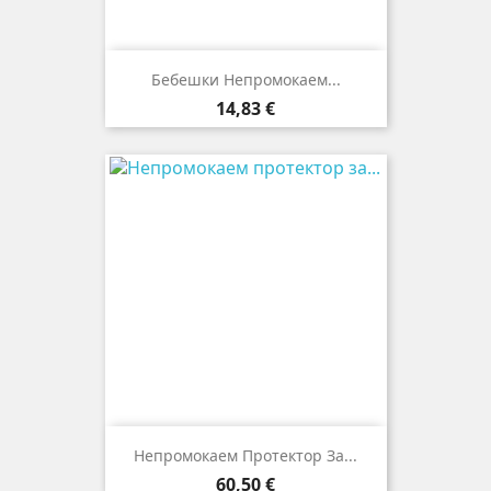
Бебешки Непромокаем...
Цена
14,83 €
Непромокаем Протектор За...
Цена
60,50 €