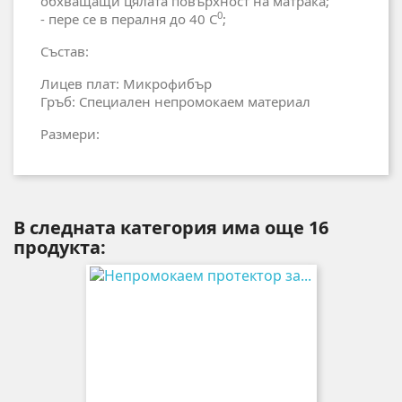
обхващащи цялата повърхност на матрака;
0
- пере се в пералня до 40 C
;
Състав:
Лицев плат: Mикрофибър
Гръб: Специален непромокаем материал
Размери:
В следната категория има още 16
продукта: