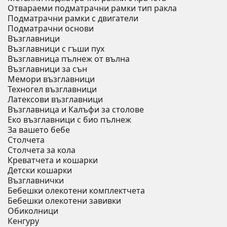
Отвараеми подматрачни рамки тип ракла
Подматрачни рамки с двигатели
Подматрачни основи
Възглавници
Възглавници с гъши пух
Възглавница пълнеж от вълна
Възглавници за сън
Мемори възглавници
Техногел възглавници
Латексови възглавници
Възглавница и Калъфи за столове
Еко възглавници с био пълнеж
За вашето бебе
Столчета
Столчета за кола
Креватчета и кошарки
Детски кошарки
Възглавнички
Бебешки oлекотени комплектчета
Бебешки олекотени завивки
Обиколници
Кенгуру