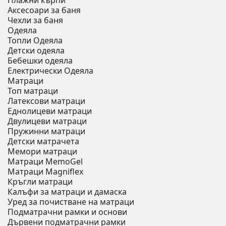
Плажни кърпи
Аксесоари за баня
Чехли за баня
Одеяла
Топли Одеяла
Детски одеяла
Бебешки одеяла
Електрически Одеяла
Матраци
Топ матраци
Латексови матраци
Еднолицеви матраци
Двулицеви матраци
Пружинни матраци
Детски матрачета
Мемори матраци
Mатраци MemoGel
Матраци Мagniflex
Кръгли матраци
Калъфи за матраци и дамаска
Уред за почистване на матраци
Подматрачни рамки и основи
Дървени подматрачни рамки