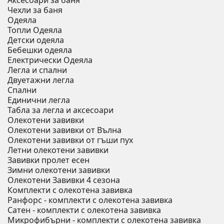
Аксесоари за баня
Чехли за баня
Одеяла
Топли Одеяла
Детски одеяла
Бебешки одеяла
Електрически Одеяла
Легла и спални
Двуетажни легла
Спални
Единични легла
Табла за легла и аксесоари
Олекотени завивки
Олекотени завивки от Вълна
Олекотени завивки от гъши пух
Летни олекотени завивки
Завивки пролет есен
Зимни олекотени завивки
Олекотени Завивки 4 сезона
Комплекти с олекотена завивка
Ранфорс - комплекти с олекотена завивка
Сатен - комплекти с олекотена завивка
Микрофибърни - комплекти с олекотена завивка