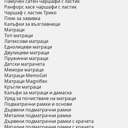
Памучен сатен чаршафи с ластик
Ранфорс хасе чаршафи с ластик
Чаршаф с ластик Трико
Плик за завивкa
Калъфки за възглавници
Матраци
Топ матраци
Латексови матраци
Еднолицеви матраци
Двулицеви матраци
Пружинни матраци
Детски матрачета
Мемори матраци
Mатраци MemoGel
Матраци Мagniflex
Кръгли матраци
Калъфи за матраци и дамаска
Уред за почистване на матраци
Подматрачни рамки и основи
Дървени подматрачни рамки
Метални подматрачни рамки
Дървени подматрачни рамки с крачета
Метални подматрачни рамки с крачета