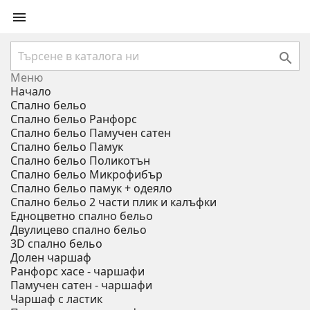


Меню
Начало
Спално бельо
Спално бельо Ранфорс
Спално бельо Памучен сатен
Спално бельо Памук
Спално бельо Поликотън
Спално бельо Микрофибър
Спално бельо памук + одеяло
Спално бельо 2 части плик и калъфки
Eдноцветно спално бельо
Двулицево спално бельо
3D спално бельо
Долен чаршаф
Ранфорс хасе - чаршафи
Памучен сатен - чаршафи
Чаршаф с ластик