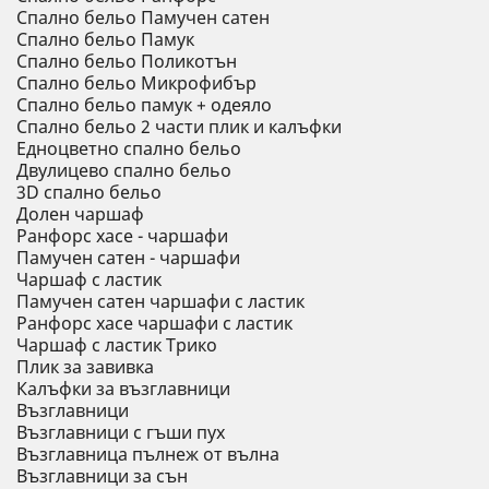
Спално бельо Памучен сатен
Спално бельо Памук
Спално бельо Поликотън
Спално бельо Микрофибър
Спално бельо памук + одеяло
Спално бельо 2 части плик и калъфки
Eдноцветно спално бельо
Двулицево спално бельо
3D спално бельо
Долен чаршаф
Ранфорс хасе - чаршафи
Памучен сатен - чаршафи
Чаршаф с ластик
Памучен сатен чаршафи с ластик
Ранфорс хасе чаршафи с ластик
Чаршаф с ластик Трико
Плик за завивкa
Калъфки за възглавници
Възглавници
Възглавници с гъши пух
Възглавница пълнеж от вълна
Възглавници за сън