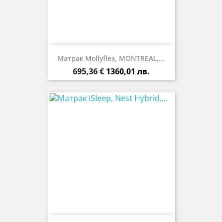
Mатрак Mollyflex, MONTREAL,...
Цена
695,36 €
1360,01 лв.