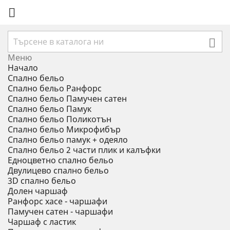


Меню
Начало
Спално бельо
Спално бельо Ранфорс
Спално бельо Памучен сатен
Спално бельо Памук
Спално бельо Поликотън
Спално бельо Микрофибър
Спално бельо памук + одеяло
Спално бельо 2 части плик и калъфки
Eдноцветно спално бельо
Двулицево спално бельо
3D спално бельо
Долен чаршаф
Ранфорс хасе - чаршафи
Памучен сатен - чаршафи
Чаршаф с ластик