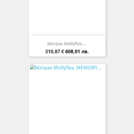
Mатрак Mollyflex,...
Цена
310,87 €
608,01 лв.