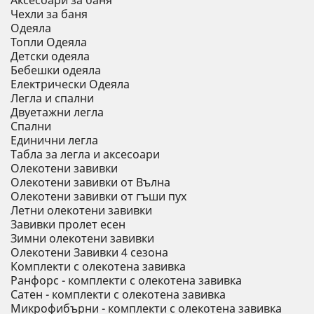
Аксесоари за баня
Чехли за баня
Одеяла
Топли Одеяла
Детски одеяла
Бебешки одеяла
Електрически Одеяла
Легла и спални
Двуетажни легла
Спални
Единични легла
Табла за легла и аксесоари
Олекотени завивки
Олекотени завивки от Вълна
Олекотени завивки от гъши пух
Летни олекотени завивки
Завивки пролет есен
Зимни олекотени завивки
Олекотени Завивки 4 сезона
Комплекти с олекотена завивка
Ранфорс - комплекти с олекотена завивка
Сатен - комплекти с олекотена завивка
Микрофибърни - комплекти с олекотена завивка