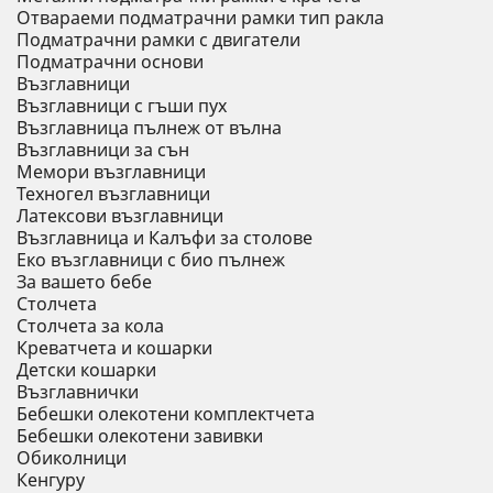
Отвараеми подматрачни рамки тип ракла
Подматрачни рамки с двигатели
Подматрачни основи
Възглавници
Възглавници с гъши пух
Възглавница пълнеж от вълна
Възглавници за сън
Мемори възглавници
Техногел възглавници
Латексови възглавници
Възглавница и Калъфи за столове
Еко възглавници с био пълнеж
За вашето бебе
Столчета
Столчета за кола
Креватчета и кошарки
Детски кошарки
Възглавнички
Бебешки oлекотени комплектчета
Бебешки олекотени завивки
Обиколници
Кенгуру