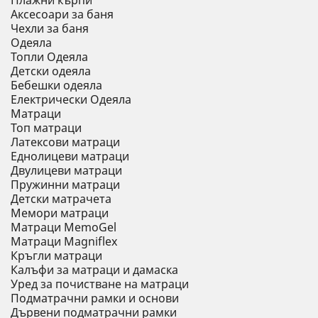
Плажни кърпи
Аксесоари за баня
Чехли за баня
Одеяла
Топли Одеяла
Детски одеяла
Бебешки одеяла
Електрически Одеяла
Матраци
Топ матраци
Латексови матраци
Еднолицеви матраци
Двулицеви матраци
Пружинни матраци
Детски матрачета
Мемори матраци
Mатраци MemoGel
Матраци Мagniflex
Кръгли матраци
Калъфи за матраци и дамаска
Уред за почистване на матраци
Подматрачни рамки и основи
Дървени подматрачни рамки