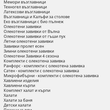
Мемори възглавници
Техногел възглавници
Латексови възглавници
Възглавница и Калъфи за столове
Еко възглавници с био пълнеж
Олекотени завивки
Олекотени завивки от Вълна
Олекотени завивки от гъши пух
Летни олекотени завивки
Завивки пролет есен
Зимни олекотени завивки
Олекотени Завивки 4 сезона
Комплекти с олекотена завивка
Ранфорс - комплекти с олекотена завивка
Сатен - комплекти с олекотена завивка
Микрофибърни - комплекти с олекотена завивка
Хавлиени изделия
Хавлиени кърпи
Комплект халат и кърпи
Халати
Халати за баня
Детски халати