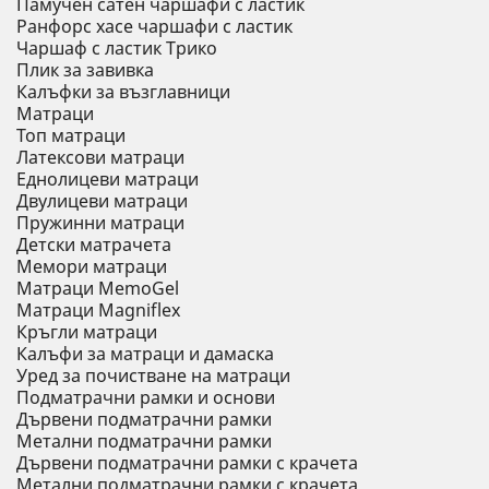
Памучен сатен чаршафи с ластик
Ранфорс хасе чаршафи с ластик
Чаршаф с ластик Трико
Плик за завивкa
Калъфки за възглавници
Матраци
Топ матраци
Латексови матраци
Еднолицеви матраци
Двулицеви матраци
Пружинни матраци
Детски матрачета
Мемори матраци
Mатраци MemoGel
Матраци Мagniflex
Кръгли матраци
Калъфи за матраци и дамаска
Уред за почистване на матраци
Подматрачни рамки и основи
Дървени подматрачни рамки
Метални подматрачни рамки
Дървени подматрачни рамки с крачета
Метални подматрачни рамки с крачета