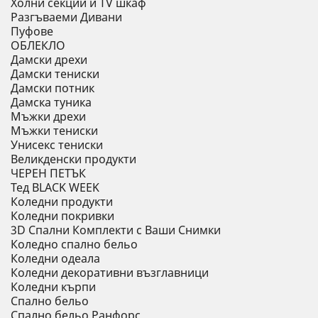
Холни секции и ТV шкаф
Разгъваеми Дивани
Пуфове
ОБЛЕКЛО
Дамски дрехи
Дамски тениски
Дамски потник
Дамска туника
Мъжки дрехи
Мъжки тениски
Унисекс тениски
Великденски продукти
ЧЕРЕН ПЕТЪК
Тед BLACK WEEK
Коледни продукти
Коледни покривки
3D Спални Комплекти с Ваши Снимки
Коледно спално бельо
Коледни одеала
Коледни декоративни възглавници
Коледни кърпи
Спално бельо
Спално бельо Ранфорс