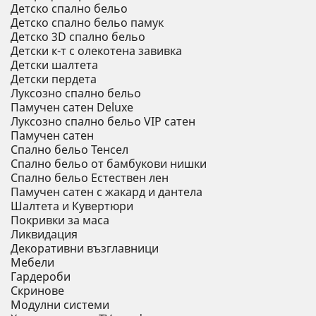
Детско спално бельо
Детско спално бельо памук
Детско 3D спално бельо
Детски к-т с олекотена завивка
Детски шалтета
Детски пердета
Луксозно спално бельо
Памучен сатен Deluxe
Луксозно спално бельо VIP сатен
Памучен сатен
Спално бельо Тенсел
Спално бельо от бамбукови нишки
Спално бельо Естествен лен
Памучен сатен с жакард и дантела
Шалтета и Кувертюри
Покривки за маса
Ликвидация
Декоративни възглавници
Мебели
Гардероби
Скринове
Модулни системи