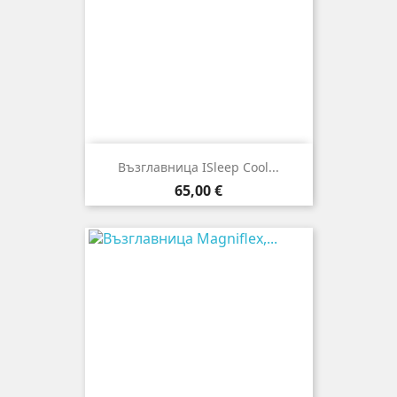
Възглавница ISleep Cool...
Цена
65,00 €