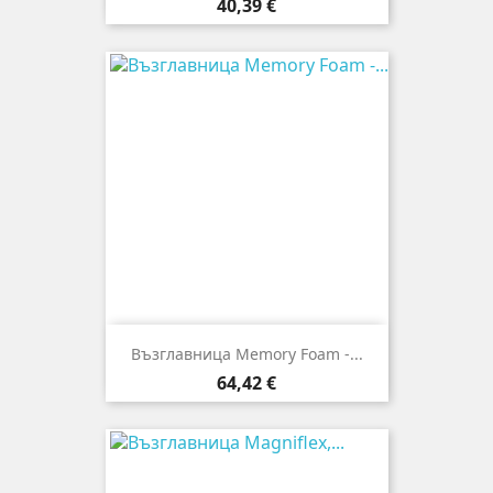
Цена
40,39 €
Възглавница Memory Foam -...
Цена
64,42 €