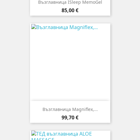
Възглавница ISleep MemoGel
Цена
85,00 €
Възглавница Magniflex,...
Цена
99,70 €