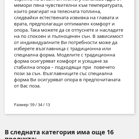
мемори пяна чувствителни към температурата,
които реагират на телесната топлина,
следвайки естествената извивка на главата и
врата, предполагащи оптимален комфорт и
опора. Така можете да се отпуснете и насладите
на по спокоен и пълноценен сън. В зависимост
от индивидуалните Ви потребности може да
изберете възглавница с традиционна или
специална форма. Моделите с традиционна
форма осигуряват комфорт и усещане за
стабилна опора – подходящи при повечето
пози за сън. Възглавниците със специална
форма Ви осигуряват опора в предпочитаната
от Вас поза.
Размер: 59 / 34 / 13
В следната категория има още 16
продукта: