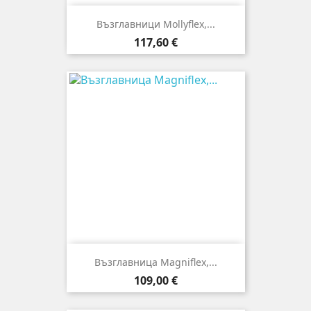
Възглавници Mollyflex,...
Цена
117,60 €
Възглавница Magniflex,...
Цена
109,00 €