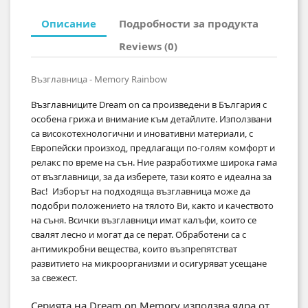
Описание
Подробности за продукта
Reviews (0)
Възглавница - Memory Rainbow
Възглавниците Dream on са произведени в България с
особена грижа и внимание към детайлите. Използвани
са високотехнологични и иновативни материали, с
Европейски произход, предлагащи по-голям комфорт и
релакс по време на сън. Ние разработихме широка гама
от възглавници, за да изберете, тази която е идеална за
Вас! Изборът на подходяща възглавница може да
подобри положението на тялото Ви, както и качествoто
на съня. Всички възглавници имат калъфи, които се
свалят лесно и могат да се перат. Обработени са с
антимикробни вещества, които възпрепятстват
развитието на микроорганизми и осигуряват усещане
за свежест.
Серията на Dream on Memory използва ядра от