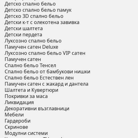
Детско спално бельо
Детско спално бельо памук
Детско 3D спално бельо
Детски к-т с олекотена завивка
Детски шалтета
Детски пердета
Луксозно спално бельо
Памучен сатен Deluxe
Луксозно спално бельо VIP сатен
Памучен сатен
Спално бельо Тенсел
Спално бельо от бамбукови нишки
Спално бельо Естествен лен
Памучен сатен с жакард и дантела
Шалтета и Кувертюри
Покривки за маса
Ликвидация
Декоративни възглавници
Мебели
Гардероби
Скринове
Модулни системи