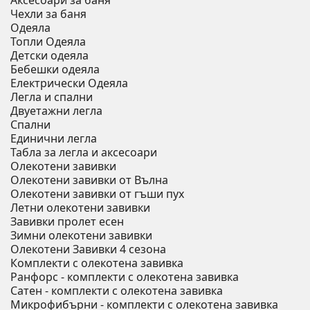
Аксесоари за баня
Чехли за баня
Одеяла
Топли Одеяла
Детски одеяла
Бебешки одеяла
Електрически Одеяла
Легла и спални
Двуетажни легла
Спални
Единични легла
Табла за легла и аксесоари
Олекотени завивки
Олекотени завивки от Вълна
Олекотени завивки от гъши пух
Летни олекотени завивки
Завивки пролет есен
Зимни олекотени завивки
Олекотени Завивки 4 сезона
Комплекти с олекотена завивка
Ранфорс - комплекти с олекотена завивка
Сатен - комплекти с олекотена завивка
Микрофибърни - комплекти с олекотена завивка