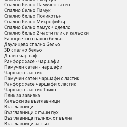
Спално бельо Памучен сатен
Спално бельо Памук
Спално бельо Поликотън
Спално бельо Микрофибър
Спално бельо памук + одеяло
Спално бельо 2 части плик и калъфки
Eдноцветно спално бельо
Двулицево спално бельо
3D спално бельо
Долен чаршаф
Ранфорс хасе - чаршафи
Памучен сатен - чаршафи
Чаршаф с ластик
Памучен сатен чаршафи с ластик
Ранфорс хасе чаршафи с ластик
Чаршаф с ластик Трико
Плик за завивкa
Калъфки за възглавници
Възглавници
Възглавници с гъши пух
Възглавница пълнеж от вълна
Възглавници за сън