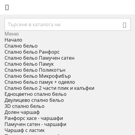


Меню
Начало
Спално бельо
Спално бельо Ранфорс
Спално бельо Памучен сатен
Спално бельо Памук
Спално бельо Поликотън
Спално бельо Микрофибър
Спално бельо памук + одеяло
Спално бельо 2 части плик и калъфки
Eдноцветно спално бельо
Двулицево спално бельо
3D спално бельо
Долен чаршаф
Ранфорс хасе - чаршафи
Памучен сатен - чаршафи
Чаршаф с ластик