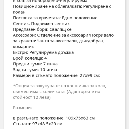
в кош за новородено•Регулируема
Позициониране на облегалката: Регулиране с
колан
Поставка за крачетата: Едно положение
Сенник: Подвижен сенник
Предпазен борд: Свалящ се
Аксесоари: Отделение за аксесоари•Покривало
за крачета•Чанта за аксесоари, дъждобран,
комарник
Екстри: Регулируема дръжка
Брой колелца: 4
Предни гуми: 7 инча
Задни гуми: 10 инча
Размери в сгънато положение: 27х99 см;
*Опция за закупуване на кошничка за кола,
съвместима с количката. (Адапторът е на
стойност 12 лева)
Размери:
в разгънато положение: 109x75x63 см
Сгъната: 97x48.5x29 см