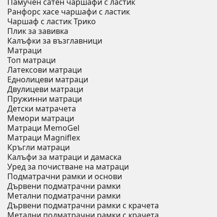
Памучен сатен чаршафи с ластик
Ранфорс хасе чаршафи с ластик
Чаршаф с ластик Трико
Плик за завивкa
Калъфки за възглавници
Матраци
Топ матраци
Латексови матраци
Еднолицеви матраци
Двулицеви матраци
Пружинни матраци
Детски матрачета
Мемори матраци
Mатраци MemoGel
Матраци Мagniflex
Кръгли матраци
Калъфи за матраци и дамаска
Уред за почистване на матраци
Подматрачни рамки и основи
Дървени подматрачни рамки
Метални подматрачни рамки
Дървени подматрачни рамки с крачета
Метални подматрачни рамки с крачета