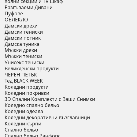
Холни секции и ТV шкаф
Разгъваеми Дивани
Пуфове
ОБЛЕКЛО
Дамски дрехи
Дамски тениски
Дамски потник
Дамска туника
Мъжки дрехи
Мъжки тениски
Унисекс тениски
Великденски продукти
ЧЕРЕН ПЕТЪК
Тед BLACK WEEK
Коледни продукти
Коледни покривки
3D Спални Комплекти с Ваши Снимки
Коледно спално бельо
Коледни одеала
Коледни декоративни възглавници
Коледни кърпи
Спално бельо
Спално бельо Ранфорс