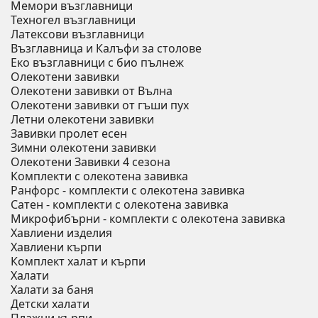
Мемори възглавници
Техногел възглавници
Латексови възглавници
Възглавница и Калъфи за столове
Еко възглавници с био пълнеж
Олекотени завивки
Олекотени завивки от Вълна
Олекотени завивки от гъши пух
Летни олекотени завивки
Завивки пролет есен
Зимни олекотени завивки
Олекотени Завивки 4 сезона
Комплекти с олекотена завивка
Ранфорс - комплекти с олекотена завивка
Сатен - комплекти с олекотена завивка
Микрофибърни - комплекти с олекотена завивка
Хавлиени изделия
Хавлиени кърпи
Комплект халат и кърпи
Халати
Халати за баня
Детски халати