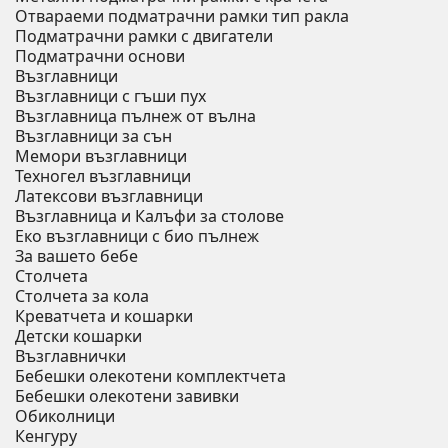
Отвараеми подматрачни рамки тип ракла
Подматрачни рамки с двигатели
Подматрачни основи
Възглавници
Възглавници с гъши пух
Възглавница пълнеж от вълна
Възглавници за сън
Мемори възглавници
Техногел възглавници
Латексови възглавници
Възглавница и Калъфи за столове
Еко възглавници с био пълнеж
За вашето бебе
Столчета
Столчета за кола
Креватчета и кошарки
Детски кошарки
Възглавнички
Бебешки oлекотени комплектчета
Бебешки олекотени завивки
Обиколници
Кенгуру