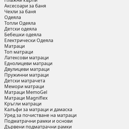
Плажни кърпи
Аксесоари за баня
Чехли за баня
Одеяла
Топли Одеяла
Детски одеяла
Бебешки одеяла
Електрически Одеяла
Матраци
Топ матраци
Латексови матраци
Еднолицеви матраци
Двулицеви матраци
Пружинни матраци
Детски матрачета
Мемори матраци
Mатраци MemoGel
Матраци Мagniflex
Кръгли матраци
Калъфи за матраци и дамаска
Уред за почистване на матраци
Подматрачни рамки и основи
Дървени подматрачни рамки