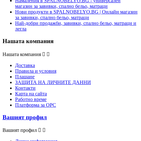
Намаления в SPALNOBELYO.BG - универсален
магазин за завивки, спално бельо, матраци
Нови продукти в SPALNOBELYO.BG | Онлайн магазин
за завивки, спално бельо, матраци
Най-добри продажби, завивки, спално бельо, матраци и
легла
Нашата компания
Нашата компания


Доставка
Правила и условия
Плащане
ЗАЩИТА НА ЛИЧНИТЕ ДАННИ
Контакти
Карта на сайта
Работно време
Платформа за ОРС
Вашият профил
Вашият профил

