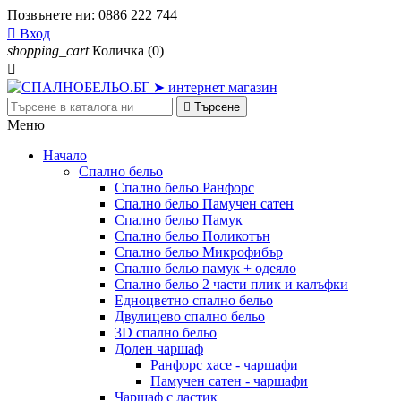
Позвънете ни:
0886 222 744

Вход
shopping_cart
Количка
(0)


Търсене
Меню
Начало
Спално бельо
Спално бельо Ранфорс
Спално бельо Памучен сатен
Спално бельо Памук
Спално бельо Поликотън
Спално бельо Микрофибър
Спално бельо памук + одеяло
Спално бельо 2 части плик и калъфки
Eдноцветно спално бельо
Двулицево спално бельо
3D спално бельо
Долен чаршаф
Ранфорс хасе - чаршафи
Памучен сатен - чаршафи
Чаршаф с ластик