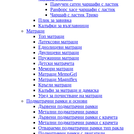
Памучен сатен чаршафи с ластик
Ранфорс хасе чаршафи с ластик
Чаршаф с ластик Трико
Плик за завивкa
Калъфки за възглавници
Матраци
Топ матраци
Латексови матраци
Еднолицеви матраци
Двулицеви матраци
Пружинни матраци
Детски матрачета
Мемори матраци
Mатраци MemoGel
Матраци Мagniflex
Кръгли матраци
Калъфи за матраци и дамаска
Уред за почистване на матраци
Подматрачни рамки и основи
Дървени подматрачни рамки
Метални подматрачни рамки
Дървени подматрачни рамки с крачета
Метални подматрачни рамки с крачета
Отвараеми подматрачни рамки тип ракла
Подматрачни рамки с двигатели