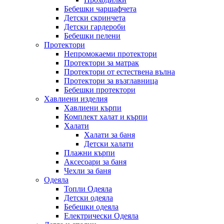
Бебешки чаршафчета
Детски скринчета
Детски гардероби
Бебешки пелени
Протектори
Непромокаеми протектори
Протектори за матрак
Протектори от естествена вълна
Протектори за възглавница
Бебешки протектори
Хавлиени изделия
Хавлиени кърпи
Комплект халат и кърпи
Халати
Халати за баня
Детски халати
Плажни кърпи
Аксесоари за баня
Чехли за баня
Одеяла
Топли Одеяла
Детски одеяла
Бебешки одеяла
Електрически Одеяла