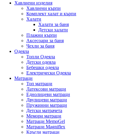
Хавлиени изделия
Хавлиени кърпи
Комплект халат и кърпи
Халати
Халати за баня
Детски халати
Плажни кърпи
Аксесоари за баня
Чехли за баня
Одеяла
Топли Одеяла
Детски одеяла
Бебешки одеяла
Електрически Одеяла
Матраци
Топ матраци
Латексови матраци
Еднолицеви матраци
Двулицеви матраци
Пружинни матраци
Детски матрачета
Мемори матраци
Mатраци MemoGel
Матраци Мagniflex
Кръгли матраци