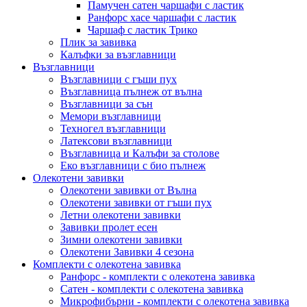
Памучен сатен чаршафи с ластик
Ранфорс хасе чаршафи с ластик
Чаршаф с ластик Трико
Плик за завивкa
Калъфки за възглавници
Възглавници
Възглавници с гъши пух
Възглавница пълнеж от вълна
Възглавници за сън
Мемори възглавници
Техногел възглавници
Латексови възглавници
Възглавница и Калъфи за столове
Еко възглавници с био пълнеж
Олекотени завивки
Олекотени завивки от Вълна
Олекотени завивки от гъши пух
Летни олекотени завивки
Завивки пролет есен
Зимни олекотени завивки
Олекотени Завивки 4 сезона
Комплекти с олекотена завивка
Ранфорс - комплекти с олекотена завивка
Сатен - комплекти с олекотена завивка
Микрофибърни - комплекти с олекотена завивка