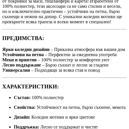
от покривки за маси, тишлайфери и карета! Изработени от
100% полиестер, тези аксесоари са не само стилни и весели,
но и изключително практични – устойчиви на петна, бързо
съхнещи и нежни на допир. С уникални коледни мотиви ще
превърнете всяка трапеза и всеки момент в специален!
ПРЕДИМСТВА:
Ярки коледни дизайни
– Приказна атмосфера във вашия дом
Устойчиви на петна
– Перфектни за ежедневна употреба
Меки и приятни
– 100% полиестер за комфортен уют
Лесно поддържане
– Бързо съхнат и лесни за гладене
Универсални
– Подходящи за всяка стая и повод
ХАРАКТЕРИСТИКИ:
Състав:
100% полиестер
Свойства:
Устойчивост на петна, бързо съхнене, мекота
Дизайн:
Коледни мотиви и ярки цветове
Поддръжка:
Лесно се поддържат и чистят