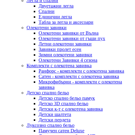
Легла и спални
Двуетажни легла
Спални
Единични легла
Табла за легла и аксесоари
Олекотени завивки
Олекотени завивки от Вълна
Олекотени завивки от гъши пух
Летни олекотени завивки
Завивки пролет есен
Зимни олекотени завивки
Олекотени Завивки 4 сезона
Комплекти с олекотена завивка
Ранфорс - комплекти с олекотена завивка
Сатен - комплекти с олекотена завивка
Микрофибърни - комплекти с олекотена
завивка
Детско спално бельо
Детско спално бельо памук
Детско 3D спално бельо
Детски к-т с олекотена завивка
Детски шалтета
Детски пердета
Луксозно спално бельо
Памучен сатен Deluxe