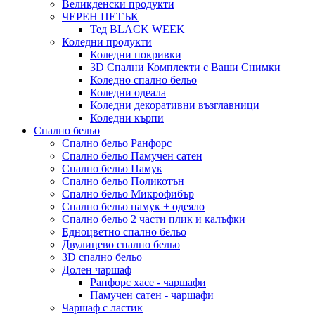
Великденски продукти
ЧЕРЕН ПЕТЪК
Тед BLACK WEEK
Коледни продукти
Коледни покривки
3D Спални Комплекти с Ваши Снимки
Коледно спално бельо
Коледни одеала
Коледни декоративни възглавници
Коледни кърпи
Спално бельо
Спално бельо Ранфорс
Спално бельо Памучен сатен
Спално бельо Памук
Спално бельо Поликотън
Спално бельо Микрофибър
Спално бельо памук + одеяло
Спално бельо 2 части плик и калъфки
Eдноцветно спално бельо
Двулицево спално бельо
3D спално бельо
Долен чаршаф
Ранфорс хасе - чаршафи
Памучен сатен - чаршафи
Чаршаф с ластик