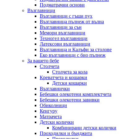
Подматрачни основи
Възглавници
Възглавници с гъши пух
Възглавница пълнеж от вълна
Възглавници за сън
Мемори възглавници
Техногел възглавници
Латексови възглавници
Възглавница и Калъфи за столове
Еко възглавници с био пълнеж
За вашето бебе
Столчета
Столчета за кола
Креватчета и кошарки
Детски кошарки
Възглавнички
Бебешки oлекотени комплектчета
Бебешки олекотени завивки
Обиколници
Кенгуру
Матрачета
Детски колички
Комбинирани детски колички
Проходилки и бънджита
Проходилки