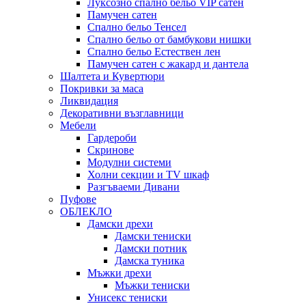
Луксозно спално бельо VIP сатен
Памучен сатен
Спално бельо Тенсел
Спално бельо от бамбукови нишки
Спално бельо Естествен лен
Памучен сатен с жакард и дантела
Шалтета и Кувертюри
Покривки за маса
Ликвидация
Декоративни възглавници
Мебели
Гардероби
Скринове
Модулни системи
Холни секции и ТV шкаф
Разгъваеми Дивани
Пуфове
ОБЛЕКЛО
Дамски дрехи
Дамски тениски
Дамски потник
Дамска туника
Мъжки дрехи
Мъжки тениски
Унисекс тениски