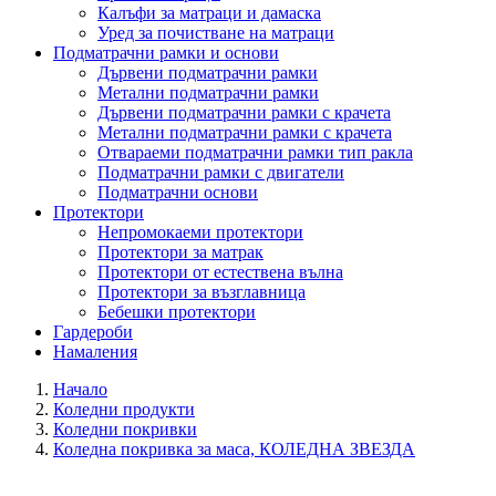
Калъфи за матраци и дамаска
Уред за почистване на матраци
Подматрачни рамки и основи
Дървени подматрачни рамки
Метални подматрачни рамки
Дървени подматрачни рамки с крачета
Метални подматрачни рамки с крачета
Отвараеми подматрачни рамки тип ракла
Подматрачни рамки с двигатели
Подматрачни основи
Протектори
Непромокаеми протектори
Протектори за матрак
Протектори от естествена вълна
Протектори за възглавница
Бебешки протектори
Гардероби
Намаления
Начало
Коледни продукти
Коледни покривки
Коледна покривка за маса, КОЛЕДНА ЗВЕЗДА