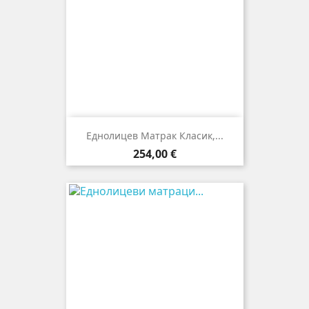
Еднолицев Матрак Класик,...
Цена
254,00 €