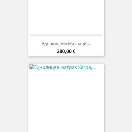
Еднолицеви Матраци...
Цена
280,00 €