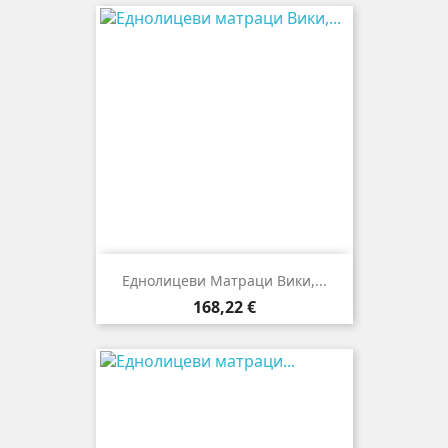
Еднолицеви Матраци Вики,...
Цена
168,22 €