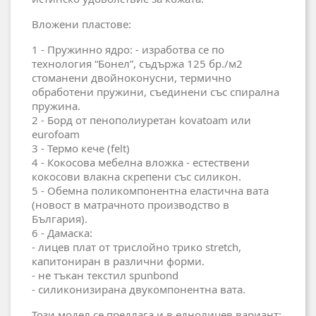
Вложени пластове:
1 - Пружинно ядро: - изработва се по
технология “Бонел”, съдържа 125 бр./м2
стоманени двойноконусни, термично
обработени пружини, съединени със спирална
пружина.
2 - Борд от пенополиуретан kovatoam или
eurofoam
3 - Термо кече (felt)
4 - Кокосова мебелна вложка - естествени
кокосови влакна скрепени със силикон.
5 - Обемна поликомпонентна еластична вата
(новост в матрачното производство в
България).
6 - Дамаска:
- лицев плат от трислойно трико stretch,
капитониран в различни форми.
- не тъкан текстил spunbond
- силиконизирана двукомпонентна вата.
Този модел се предлага и в еднолицев вариант: