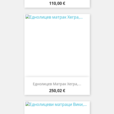
Цена
110,00 €
Еднолицев Матрак Хегра,...
Цена
250,02 €