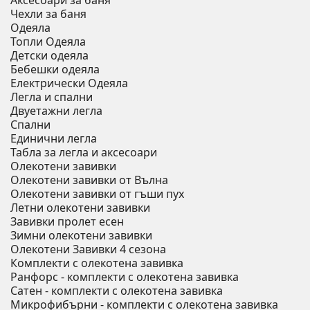
Аксесоари за баня
Чехли за баня
Одеяла
Топли Одеяла
Детски одеяла
Бебешки одеяла
Електрически Одеяла
Легла и спални
Двуетажни легла
Спални
Единични легла
Табла за легла и аксесоари
Олекотени завивки
Олекотени завивки от Вълна
Олекотени завивки от гъши пух
Летни олекотени завивки
Завивки пролет есен
Зимни олекотени завивки
Олекотени Завивки 4 сезона
Комплекти с олекотена завивка
Ранфорс - комплекти с олекотена завивка
Сатен - комплекти с олекотена завивка
Микрофибърни - комплекти с олекотена завивка