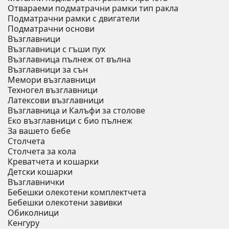
Отвараеми подматрачни рамки тип ракла
Подматрачни рамки с двигатели
Подматрачни основи
Възглавници
Възглавници с гъши пух
Възглавница пълнеж от вълна
Възглавници за сън
Мемори възглавници
Техногел възглавници
Латексови възглавници
Възглавница и Калъфи за столове
Еко възглавници с био пълнеж
За вашето бебе
Столчета
Столчета за кола
Креватчета и кошарки
Детски кошарки
Възглавнички
Бебешки oлекотени комплектчета
Бебешки олекотени завивки
Обиколници
Кенгуру