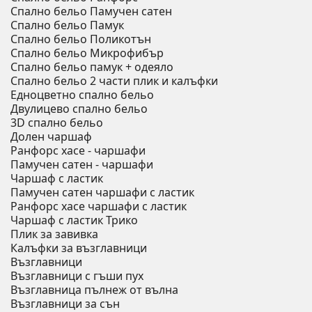
Спално бельо Памучен сатен
Спално бельо Памук
Спално бельо Поликотън
Спално бельо Микрофибър
Спално бельо памук + одеяло
Спално бельо 2 части плик и калъфки
Eдноцветно спално бельо
Двулицево спално бельо
3D спално бельо
Долен чаршаф
Ранфорс хасе - чаршафи
Памучен сатен - чаршафи
Чаршаф с ластик
Памучен сатен чаршафи с ластик
Ранфорс хасе чаршафи с ластик
Чаршаф с ластик Трико
Плик за завивкa
Калъфки за възглавници
Възглавници
Възглавници с гъши пух
Възглавница пълнеж от вълна
Възглавници за сън