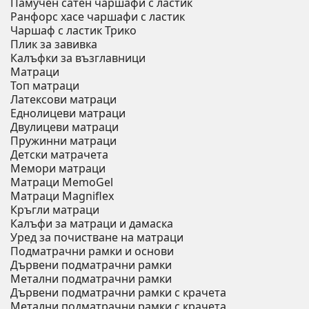
Памучен сатен чаршафи с ластик
Ранфорс хасе чаршафи с ластик
Чаршаф с ластик Трико
Плик за завивкa
Калъфки за възглавници
Матраци
Топ матраци
Латексови матраци
Еднолицеви матраци
Двулицеви матраци
Пружинни матраци
Детски матрачета
Мемори матраци
Mатраци MemoGel
Матраци Мagniflex
Кръгли матраци
Калъфи за матраци и дамаска
Уред за почистване на матраци
Подматрачни рамки и основи
Дървени подматрачни рамки
Метални подматрачни рамки
Дървени подматрачни рамки с крачета
Метални подматрачни рамки с крачета