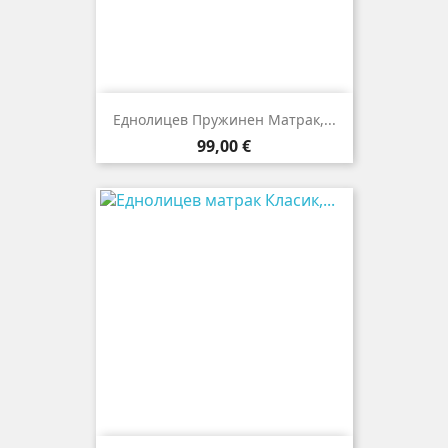
Eднолицев Пружинен Матрак,...
Цена
99,00 €