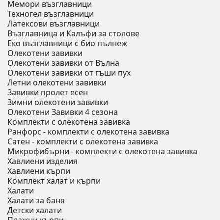
Мемори възглавници
Техногел възглавници
Латексови възглавници
Възглавница и Калъфи за столове
Еко възглавници с био пълнеж
Олекотени завивки
Олекотени завивки от Вълна
Олекотени завивки от гъши пух
Летни олекотени завивки
Завивки пролет есен
Зимни олекотени завивки
Олекотени Завивки 4 сезона
Комплекти с олекотена завивка
Ранфорс - комплекти с олекотена завивка
Сатен - комплекти с олекотена завивка
Микрофибърни - комплекти с олекотена завивка
Хавлиени изделия
Хавлиени кърпи
Комплект халат и кърпи
Халати
Халати за баня
Детски халати