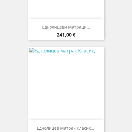
Еднолицеви Матраци...
Цена
241,00 €
Еднолицев Матрак Класик,...