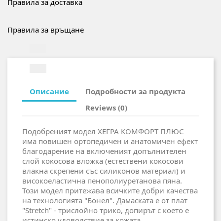
Правила за доставка
Правила за връщане
Описание
Подробности за продукта
Reviews (0)
Подобреният модел ХЕГРА КОМФОРТ ПЛЮС
има повишен ортопедичен и анатомичен ефект
благодарение на включеният допълнителен
слой кокосова вложка (естествени кокосови
влакна скрепени със силиконов материал) и
високоеластична пенополиуретанова пяна.
Този модел притежава всичките добри качества
на технологията "Бонел". Дамаската е от плат
"Stretch" - трислойно трико, допирът с което е
истинско удоволствие за кожата.