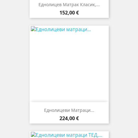
Еднолицев Матрак Класик,...
Цена
152,00 €
Еднолицеви Матраци...
Цена
224,00 €