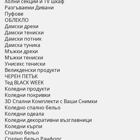
Холни секции и ТV шкаф
Разгъваеми Дивани
Пуфове
ОБЛЕКЛО
Дамски дрехи
Дамски тениски
Дамски потник
Дамска туника
Мъжки дрехи
Мъжки тениски
Унисекс тениски
Великденски продукти
ЧЕРЕН ПЕТЪК
Тед BLACK WEEK
Коледни продукти
Коледни покривки
3D Спални Комплекти с Ваши Снимки
Коледно спално бельо
Коледни одеала
Коледни декоративни възглавници
Коледни кърпи
Спално бельо
Спално бельо Ранфорс