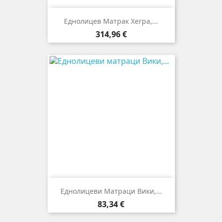
Еднолицев Матрак Хегра,...
Цена
314,96 €
Еднолицеви Матраци Вики,...
Цена
83,34 €