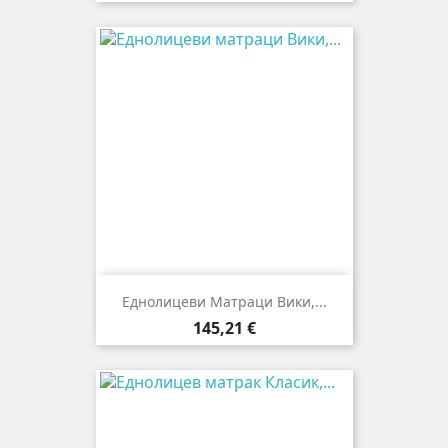
Еднолицеви Матраци Вики,...
Цена
145,21 €