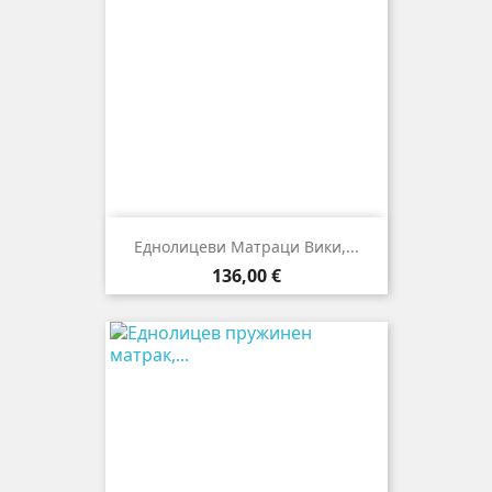
Еднолицеви Матраци Вики,...
Цена
136,00 €