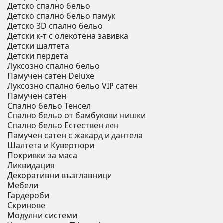
Детско спално бельо
Детско спално бельо памук
Детско 3D спално бельо
Детски к-т с олекотена завивка
Детски шалтета
Детски пердета
Луксозно спално бельо
Памучен сатен Deluxe
Луксозно спално бельо VIP сатен
Памучен сатен
Спално бельо Тенсел
Спално бельо от бамбукови нишки
Спално бельо Естествен лен
Памучен сатен с жакард и дантела
Шалтета и Кувертюри
Покривки за маса
Ликвидация
Декоративни възглавници
Мебели
Гардероби
Скринове
Модулни системи