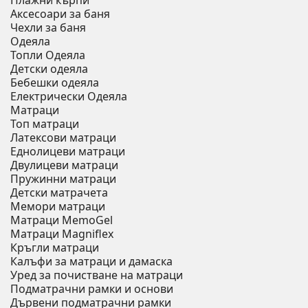
Плажни кърпи
Аксесоари за баня
Чехли за баня
Одеяла
Топли Одеяла
Детски одеяла
Бебешки одеяла
Електрически Одеяла
Матраци
Топ матраци
Латексови матраци
Еднолицеви матраци
Двулицеви матраци
Пружинни матраци
Детски матрачета
Мемори матраци
Mатраци MemoGel
Матраци Мagniflex
Кръгли матраци
Калъфи за матраци и дамаска
Уред за почистване на матраци
Подматрачни рамки и основи
Дървени подматрачни рамки