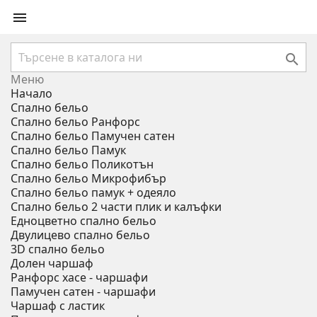


Меню
Начало
Спално бельо
Спално бельо Ранфорс
Спално бельо Памучен сатен
Спално бельо Памук
Спално бельо Поликотън
Спално бельо Микрофибър
Спално бельо памук + одеяло
Спално бельо 2 части плик и калъфки
Eдноцветно спално бельо
Двулицево спално бельо
3D спално бельо
Долен чаршаф
Ранфорс хасе - чаршафи
Памучен сатен - чаршафи
Чаршаф с ластик