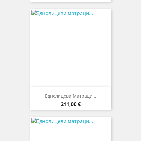
Еднолицеви Матраци...
Цена
211,00 €