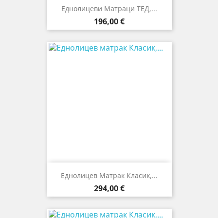
Еднолицеви Матраци ТЕД,...
Цена
196,00 €
Еднолицев Матрак Класик,...
Цена
294,00 €