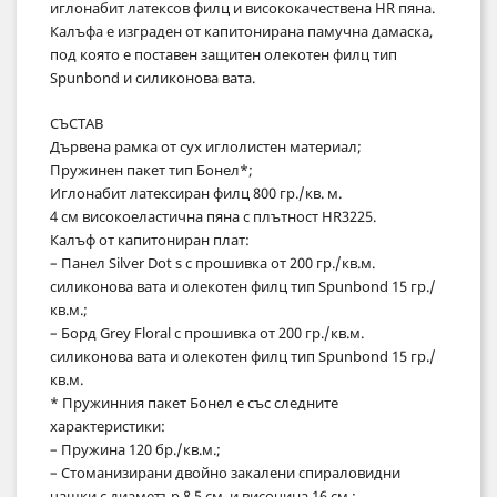
иглонабит латексов филц и висококачествена HR пяна.
Калъфа е изграден от капитонирана памучна дамаска,
под която е поставен защитен олекотен филц тип
Spunbond и силиконова вата.
СЪСТАВ
Дървена рамка от сух иглолистен материал;
Пружинен пакет тип Бонел*;
Иглонабит латексиран филц 800 гр./кв. м.
4 см високоеластична пяна с плътност HR3225.
Калъф от капитониран плат:
– Панел Silver Dot s с прошивка от 200 гр./кв.м.
силиконова вата и олекотен филц тип Spunbond 15 гр./
кв.м.;
– Борд Grey Floral с прошивка от 200 гр./кв.м.
силиконова вата и олекотен филц тип Spunbond 15 гр./
кв.м.
* Пружинния пакет Бонел е със следните
характеристики:
– Пружина 120 бр./кв.м.;
– Стоманизирани двойно закалени спираловидни
чашки с диаметър 8,5 см. и височина 16 см.;