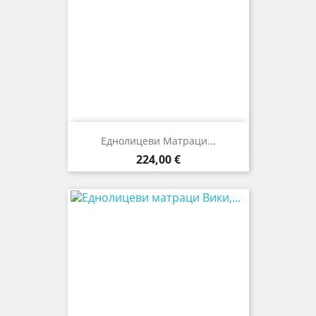
Еднолицеви Матраци...
Цена
224,00 €