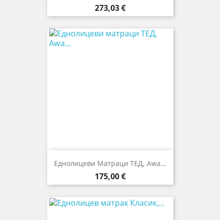
Цена
273,03 €
Еднолицеви Матраци ТЕД, Awa...
Цена
175,00 €