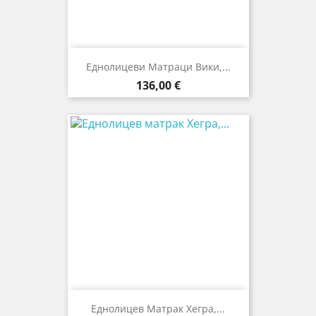
Еднолицеви Матраци Вики,...
Цена
136,00 €
Еднолицев Матрак Хегра,...