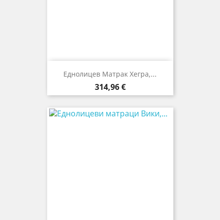
Еднолицев Матрак Хегра,...
Цена
314,96 €