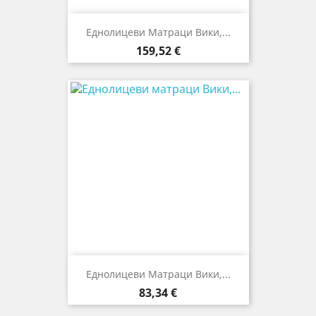
Еднолицеви Матраци Вики,...
Цена
159,52 €
Еднолицеви Матраци Вики,...
Цена
83,34 €