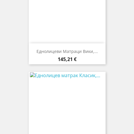
Еднолицеви Матраци Вики,...
Цена
145,21 €