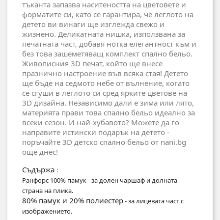
тъканта запазва наситеността на цветовете и
форматите си, като се гарантира, че леглото на
детето ви винаги ще изглежда свежо и
жизнено. Деликатната нишка, използвана за
печатната част, добавя нотка елегантност към и
без това зашеметяващ комплект спално бельо.
Живописния 3D печат, който ще внесе
празнично настроение във всяка стая! Детето
ще бъде на седмото небе от вълнение, когато
се сгуши в леглото си сред ярките цветове на
3D дизайна. Независимо дали е зима или лято,
материята прави това спално бельо идеално за
всеки сезон. И най-хубавото? Можете да го
направите истински подарък на детето -
поръчайте 3D детско спално бельо от nani.bg
още днес!
Съдържа
:
Ранфорс 100% памук - за долен чаршаф и долната
страна на плика.
80% памук и 20% полиестер
- за лицевата част с
изображението.