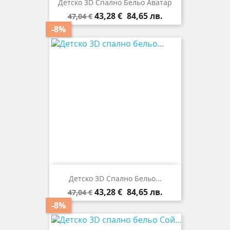
Детско 3D Спално Бельо Аватар
Редовна
Цена
43,28 €
84,65 лв.
47,04 €
цена
-8%
Детско 3D Спално Бельо...
Редовна
Цена
43,28 €
84,65 лв.
47,04 €
цена
-8%