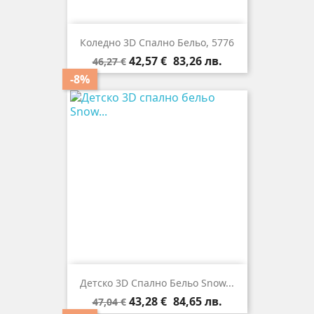
Коледно 3D Спално Бельо, 5776
Редовна
Цена
42,57 €
83,26 лв.
46,27 €
цена
-8%
Детско 3D Спално Бельо Snow...
Редовна
Цена
43,28 €
84,65 лв.
47,04 €