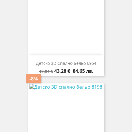
Детско 3D Спално Бельо 6954
Редовна
Цена
43,28 €
84,65 лв.
47,04 €
цена
-8%