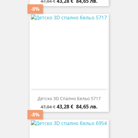
Редовна
Цена
43,28 €
84,65 лв.
47,04 €
цена
-8%
Детско 3D Спално Бельо 5717
Редовна
Цена
43,28 €
84,65 лв.
47,04 €
цена
-8%