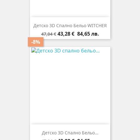
Детско 3D Спално Бельо WITCHER
Редовна
Цена
43,28 €
84,65 лв.
47,04 €
цена
-8%
Детско 3D Спално Бельо...