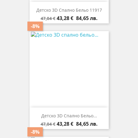
Детско 3D Спално Бельо 11917
Редовна
Цена
43,28 €
84,65 лв.
47,04 €
цена
-8%
Детско 3D Спално Бельо...
Редовна
Цена
43,28 €
84,65 лв.
47,04 €
цена
-8%