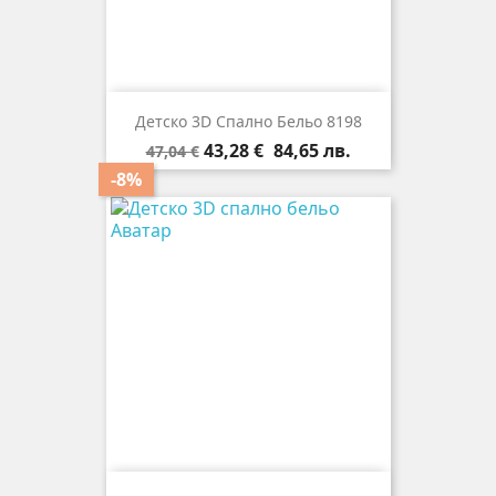
Детско 3D Спално Бельо 8198
Редовна
Цена
43,28 €
84,65 лв.
47,04 €
цена
-8%