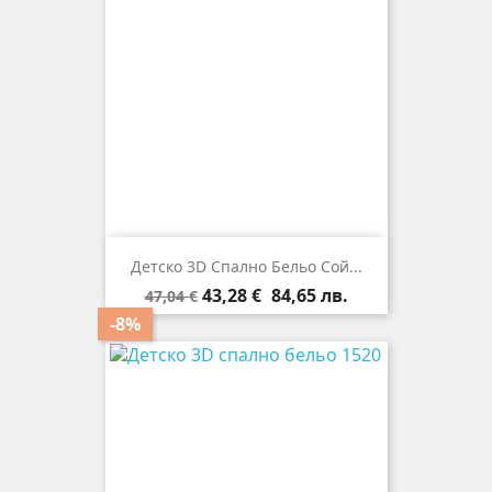
Детско 3D Спално Бельо Сой...
Редовна
Цена
43,28 €
84,65 лв.
47,04 €
цена
-8%