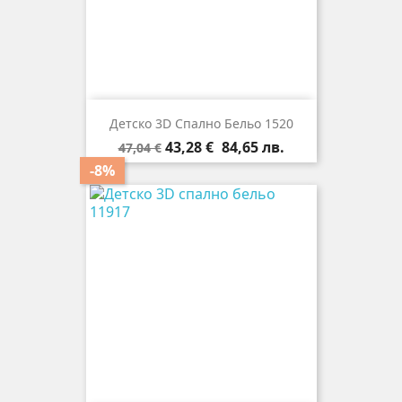
Детско 3D Спално Бельо 1520
Редовна
Цена
43,28 €
84,65 лв.
47,04 €
цена
-8%