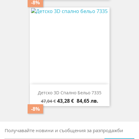
цена
-8%
Детско 3D Спално Бельо 7335
Редовна
Цена
43,28 €
84,65 лв.
47,04 €
цена
-8%
Получавайте новини и съобщения за разпродажби