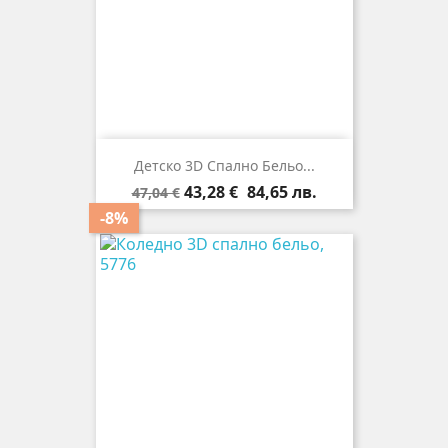
Детско 3D Спално Бельо...
Редовна
Цена
43,28 €
84,65 лв.
47,04 €
цена
-8%