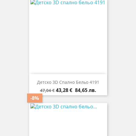
Детско 3D Спално Бельо 4191
Редовна
Цена
43,28 €
84,65 лв.
47,04 €
цена
-8%