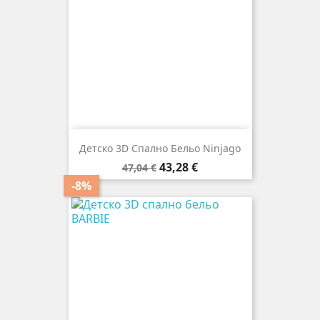
Детско 3D Спално Бельо Ninjago
Редовна
Цена
43,28 €
47,04 €
цена
-8%