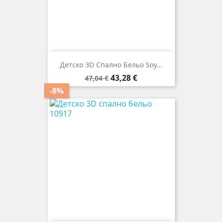
Детско 3D Спално Бельо Soy...
Редовна
Цена
43,28 €
47,04 €
цена
-8%