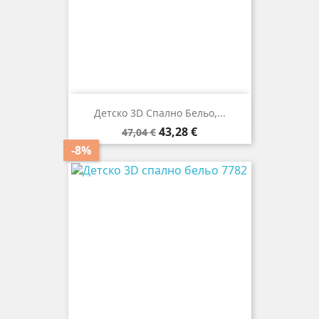
Детско 3D Спално Бельо,...
Редовна
Цена
43,28 €
47,04 €
цена
-8%