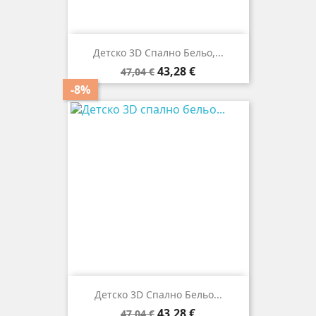
Детско 3D Спално Бельо,...
Редовна
Цена
43,28 €
47,04 €
цена
-8%
Детско 3D Спално Бельо...
Редовна
Цена
43,28 €
47,04 €