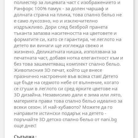
полиестер за лицевата част с изображението и
Ранфорс 100% памук - за долен чаршаф и
долната страна на плика, това спално бельо не
е само луксозно, но и изключително
издръжливо. Дори след безброй пранета
тъканта запазва наситеността на цветовете и
форматите си, като се гарантира, че леглото на
детето ви винаги ще изглежда свежо и
жизнено. Деликатната нишка, използвана за
печатната част, добавя нотка елегантност към и
без това зашеметяващ комплект спално бельо.
Живописния 3D печат, който ще внесе
празнично настроение във всяка стая! Детето
ще бъде на седмото небе от вълнение, когато
се сгуши в леглото си сред ярките цветове на
3D дизайна. Независимо дали е зима или лято,
материята прави това спално бельо идеално за
всеки сезон. И най-хубавото? Можете да го
направите истински подарък на детето -
поръчайте 3D детско спално бельо от nani.bg
още днес!
Съдържа
: