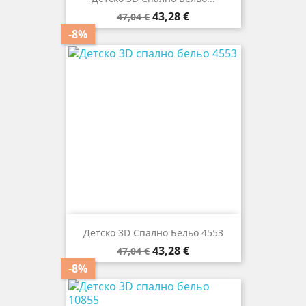
Редовна
Цена
43,28 €
47,04 €
цена
-8%
Детско 3D Спално Бельо 4553
Редовна
Цена
43,28 €
47,04 €
цена
-8%