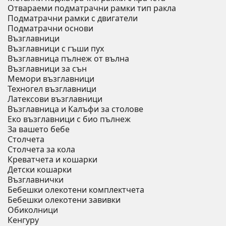
Отвараеми подматрачни рамки тип ракла
Подматрачни рамки с двигатели
Подматрачни основи
Възглавници
Възглавници с гъши пух
Възглавница пълнеж от вълна
Възглавници за сън
Мемори възглавници
Техногел възглавници
Латексови възглавници
Възглавница и Калъфи за столове
Еко възглавници с био пълнеж
За вашето бебе
Столчета
Столчета за кола
Креватчета и кошарки
Детски кошарки
Възглавнички
Бебешки oлекотени комплектчета
Бебешки олекотени завивки
Обиколници
Кенгуру