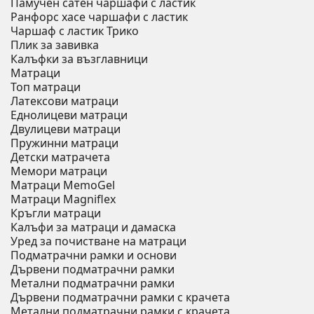
Памучен сатен чаршафи с ластик
Ранфорс хасе чаршафи с ластик
Чаршаф с ластик Трико
Плик за завивкa
Калъфки за възглавници
Матраци
Топ матраци
Латексови матраци
Еднолицеви матраци
Двулицеви матраци
Пружинни матраци
Детски матрачета
Мемори матраци
Mатраци MemoGel
Матраци Мagniflex
Кръгли матраци
Калъфи за матраци и дамаска
Уред за почистване на матраци
Подматрачни рамки и основи
Дървени подматрачни рамки
Метални подматрачни рамки
Дървени подматрачни рамки с крачета
Метални подматрачни рамки с крачета