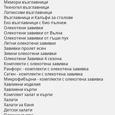
Мемори възглавници
Техногел възглавници
Латексови възглавници
Възглавница и Калъфи за столове
Еко възглавници с био пълнеж
Олекотени завивки
Олекотени завивки от Вълна
Олекотени завивки от гъши пух
Летни олекотени завивки
Завивки пролет есен
Зимни олекотени завивки
Олекотени Завивки 4 сезона
Комплекти с олекотена завивка
Ранфорс - комплекти с олекотена завивка
Сатен - комплекти с олекотена завивка
Микрофибърни - комплекти с олекотена завивка
Хавлиени изделия
Хавлиени кърпи
Комплект халат и кърпи
Халати
Халати за баня
Детски халати