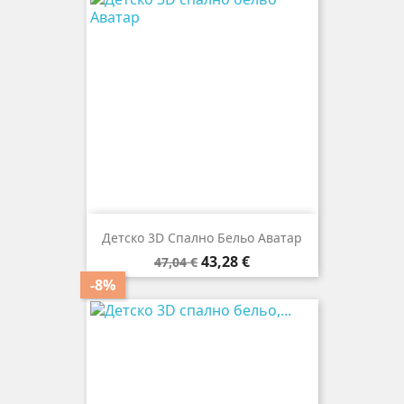
Детско 3D Спално Бельо Аватар
Редовна
Цена
43,28 €
47,04 €
цена
-8%