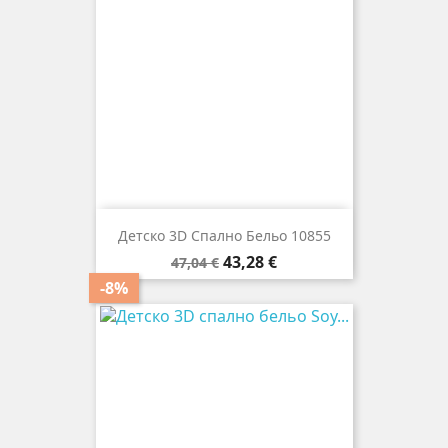
Детско 3D Спално Бельо 10855
Редовна
Цена
43,28 €
47,04 €
цена
-8%