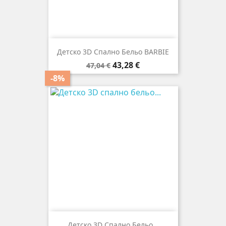
Детско 3D Спално Бельо BARBIE
Редовна
Цена
43,28 €
47,04 €
цена
-8%
Детско 3D Спално Бельо...