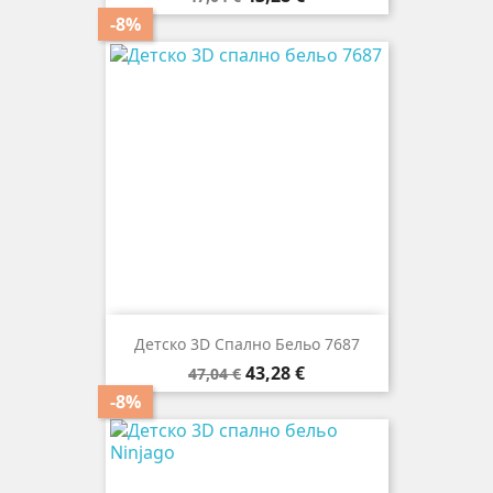
цена
-8%
Детско 3D Спално Бельо 7687
Редовна
Цена
43,28 €
47,04 €
цена
-8%