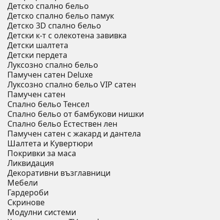
Детско спално бельо
Детско спално бельо памук
Детско 3D спално бельо
Детски к-т с олекотена завивка
Детски шалтета
Детски пердета
Луксозно спално бельо
Памучен сатен Deluxe
Луксозно спално бельо VIP сатен
Памучен сатен
Спално бельо Тенсел
Спално бельо от бамбукови нишки
Спално бельо Естествен лен
Памучен сатен с жакард и дантела
Шалтета и Кувертюри
Покривки за маса
Ликвидация
Декоративни възглавници
Мебели
Гардероби
Скринове
Модулни системи