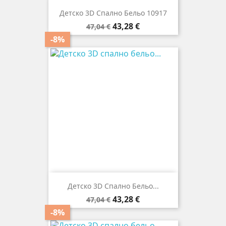
Детско 3D Спално Бельо 10917
Редовна
Цена
43,28 €
47,04 €
цена
-8%
Детско 3D Спално Бельо...
Редовна
Цена
43,28 €
47,04 €
цена
-8%