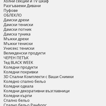
Холни секции и ТV шкаф
Разгъваеми Дивани
Пуфове
ОБЛЕКЛО
Дамски дрехи
Дамски тениски
Дамски потник
Дамска туника
Мъжки дрехи
Мъжки тениски
Унисекс тениски
Великденски продукти
ЧЕРЕН ПЕТЪК
Тед BLACK WEEK
Коледни продукти
Коледни покривки
3D Спални Комплекти с Ваши Снимки
Коледно спално бельо
Коледни одеала
Коледни декоративни възглавници
Коледни кърпи
Спално бельо
Спално бельо Ранфорс