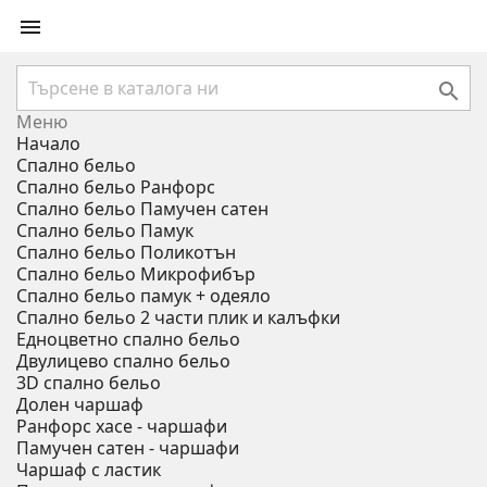


Меню
Начало
Спално бельо
Спално бельо Ранфорс
Спално бельо Памучен сатен
Спално бельо Памук
Спално бельо Поликотън
Спално бельо Микрофибър
Спално бельо памук + одеяло
Спално бельо 2 части плик и калъфки
Eдноцветно спално бельо
Двулицево спално бельо
3D спално бельо
Долен чаршаф
Ранфорс хасе - чаршафи
Памучен сатен - чаршафи
Чаршаф с ластик