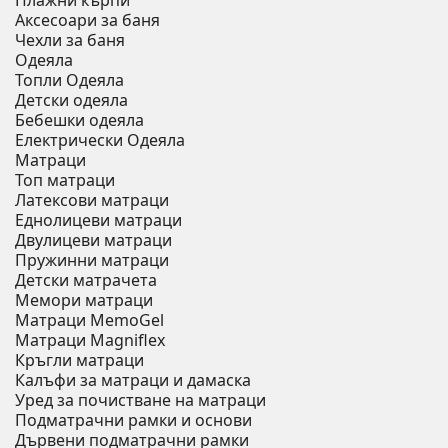
Плажни кърпи
Аксесоари за баня
Чехли за баня
Одеяла
Топли Одеяла
Детски одеяла
Бебешки одеяла
Електрически Одеяла
Матраци
Топ матраци
Латексови матраци
Еднолицеви матраци
Двулицеви матраци
Пружинни матраци
Детски матрачета
Мемори матраци
Mатраци MemoGel
Матраци Мagniflex
Кръгли матраци
Калъфи за матраци и дамаска
Уред за почистване на матраци
Подматрачни рамки и основи
Дървени подматрачни рамки