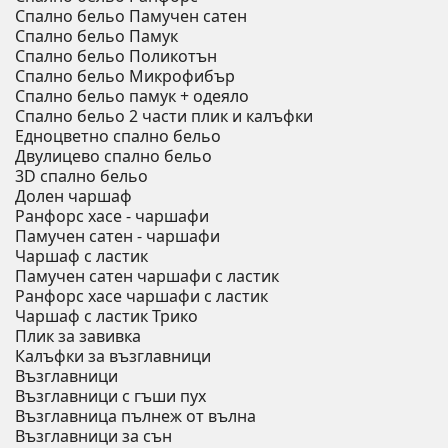
Спално бельо Памучен сатен
Спално бельо Памук
Спално бельо Поликотън
Спално бельо Микрофибър
Спално бельо памук + одеяло
Спално бельо 2 части плик и калъфки
Eдноцветно спално бельо
Двулицево спално бельо
3D спално бельо
Долен чаршаф
Ранфорс хасе - чаршафи
Памучен сатен - чаршафи
Чаршаф с ластик
Памучен сатен чаршафи с ластик
Ранфорс хасе чаршафи с ластик
Чаршаф с ластик Трико
Плик за завивкa
Калъфки за възглавници
Възглавници
Възглавници с гъши пух
Възглавница пълнеж от вълна
Възглавници за сън