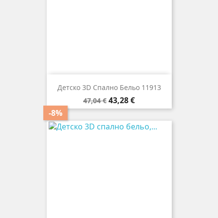
Детско 3D Спално Бельо 11913
Редовна
Цена
43,28 €
47,04 €
цена
-8%