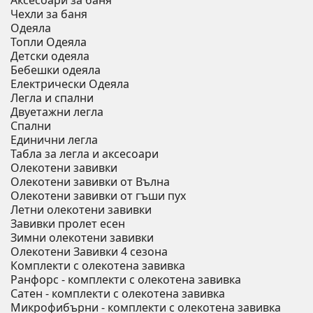
Аксесоари за баня
Чехли за баня
Одеяла
Топли Одеяла
Детски одеяла
Бебешки одеяла
Електрически Одеяла
Легла и спални
Двуетажни легла
Спални
Единични легла
Табла за легла и аксесоари
Олекотени завивки
Олекотени завивки от Вълна
Олекотени завивки от гъши пух
Летни олекотени завивки
Завивки пролет есен
Зимни олекотени завивки
Олекотени Завивки 4 сезона
Комплекти с олекотена завивка
Ранфорс - комплекти с олекотена завивка
Сатен - комплекти с олекотена завивка
Микрофибърни - комплекти с олекотена завивка