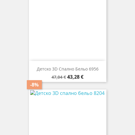
Детско 3D Спално Бельо 6956
Редовна
Цена
43,28 €
47,04 €
цена
-8%