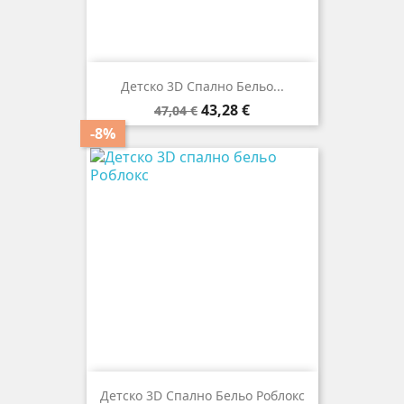
Детско 3D Спално Бельо...
Редовна
Цена
43,28 €
47,04 €
цена
-8%
Детско 3D Спално Бельо Роблокс