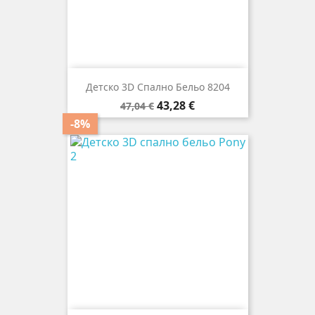
Детско 3D Спално Бельо 8204
Редовна
Цена
43,28 €
47,04 €
цена
-8%