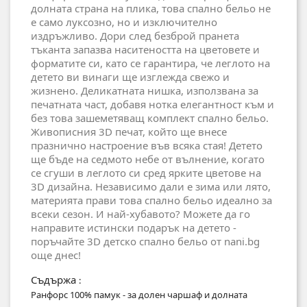
долната страна на плика, това спално бельо не
е само луксозно, но и изключително
издръжливо. Дори след безброй пранета
тъканта запазва наситеността на цветовете и
форматите си, като се гарантира, че леглото на
детето ви винаги ще изглежда свежо и
жизнено. Деликатната нишка, използвана за
печатната част, добавя нотка елегантност към и
без това зашеметяващ комплект спално бельо.
Живописния 3D печат, който ще внесе
празнично настроение във всяка стая! Детето
ще бъде на седмото небе от вълнение, когато
се сгуши в леглото си сред ярките цветове на
3D дизайна. Независимо дали е зима или лято,
материята прави това спално бельо идеално за
всеки сезон. И най-хубавото? Можете да го
направите истински подарък на детето -
поръчайте 3D детско спално бельо от nani.bg
още днес!
Съдържа
:
Ранфорс 100% памук - за долен чаршаф и долната