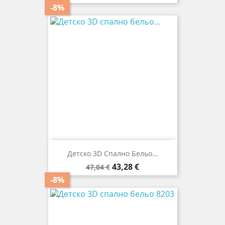
цена
-8%
Детско 3D Спално Бельо...
Редовна
Цена
43,28 €
47,04 €
цена
-8%