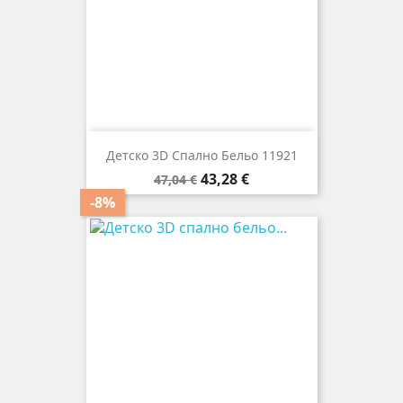
Детско 3D Спално Бельо 11921
Редовна
Цена
43,28 €
47,04 €
цена
-8%