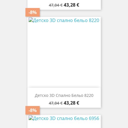
Редовна
Цена
43,28 €
47,04 €
цена
-8%
Детско 3D Спално Бельо 8220
Редовна
Цена
43,28 €
47,04 €
цена
-8%