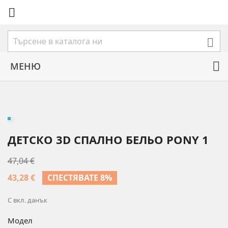


МЕНЮ
ДЕТСКО 3D СПАЛНО БЕЛЬО PONY 1
47,04 €
43,28 €
СПЕСТЯВАТЕ 8%
С вкл. данък
Модел