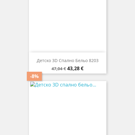
Детско 3D Спално Бельо 8203
Редовна
Цена
43,28 €
47,04 €
цена
-8%