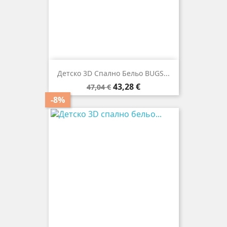
Детско 3D Спално Бельо BUGS...
Редовна
Цена
43,28 €
47,04 €
цена
-8%