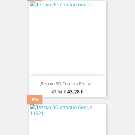
Детско 3D Спално Бельо...
Редовна
Цена
43,28 €
47,04 €
цена
-8%