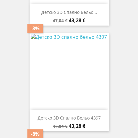
Детско 3D Спално Бельо...
Редовна
Цена
43,28 €
47,04 €
цена
-8%
Детско 3D Спално Бельо 4397
Редовна
Цена
43,28 €
47,04 €
цена
-8%