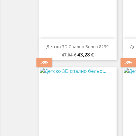

Бърз преглед
Детско 3D Спално Бельо 8239
Де
Редовна
Цена
43,28 €
47,04 €
цена
-8%
-8%