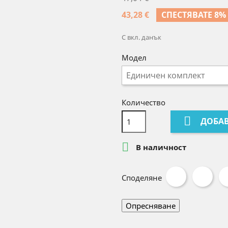
43,28 €
СПЕСТЯВАТЕ 8%
С вкл. данък
Модел
Количество

ДОБАВ

В наличност
Споделяне