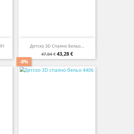

Бърз преглед
191
Детско 3D Спално Бельо...
Редовна
Цена
43,28 €
47,04 €
цена
-8%