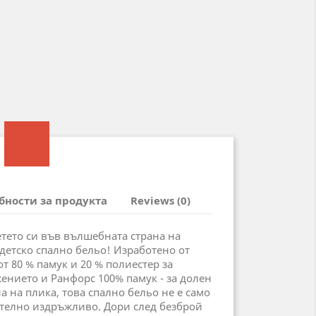
бности за продукта
Reviews (0)
етето си във вълшебната страна на
 детско спално бельо! Изработено от
т 80 % памук и 20 % полиестер за
жението и Ранфорс 100% памук - за долен
а на плика, това спално бельо не е само
ително издръжливо. Дори след безброй