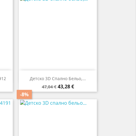

Бърз преглед
912
Детско 3D Спално Бельо,...
Редовна
Цена
43,28 €
47,04 €
цена
-8%