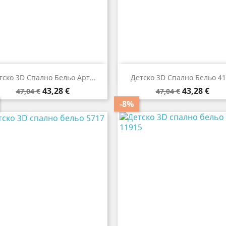


Бърз преглед
Бърз преглед
тско 3D Спално Бельо Арт...
Детско 3D Спално Бельо 4
Редовна
Цена
Редовна
Цена
43,28 €
43,28 €
47,04 €
47,04 €
цена
цена
-8%