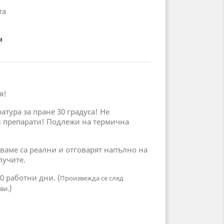
та
м
я!
тура за пране 30 градуса! Не
 препарати! Подлежи на термична
ваме са реални и отговарят напълно на
лучите.
10 работни дни. (
Произвежда се след
)
ви.