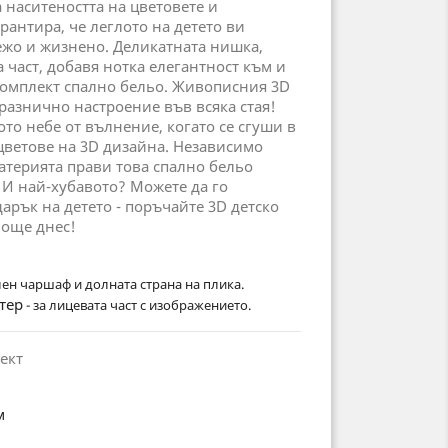
а наситеността на цветовете и
арантира, че леглото на детето ви
ежо и жизнено. Деликатната нишка,
 част, добавя нотка елегантност към и
комплект спално бельо. Живописния 3D
празнично настроение във всяка стая!
ото небе от вълнение, когато се сгуши в
 цветове на 3D дизайна. Независимо
материята прави това спално бельо
. И най-хубавото? Можете да го
арък на детето - поръчайте 3D детско
 още днес!
лен чаршаф и долната страна на плика.
тер
- за лицевата част с изображението.
ект
м