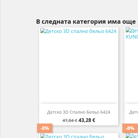
В следната категория има още 

Бърз преглед
Детско 3D Спално Бельо 6424
Дет
Редовна
Цена
43,28 €
47,04 €
цена
-8%
-8%