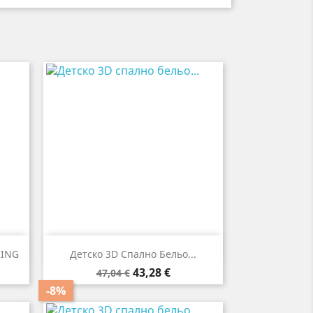

Бърз преглед
CING
Детско 3D Спално Бельо...
Редовна
Цена
43,28 €
47,04 €
цена
-8%