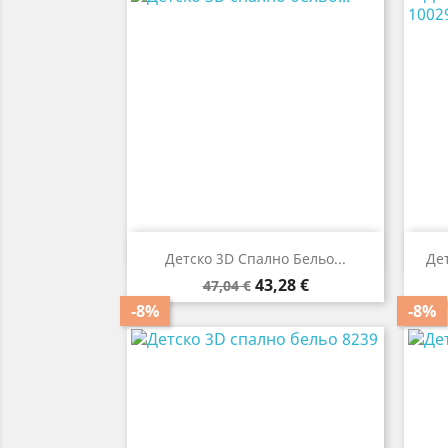

Бърз преглед
Детско 3D Спално Бельо...
Де
Редовна
Цена
43,28 €
47,04 €
цена
-8%
-8%