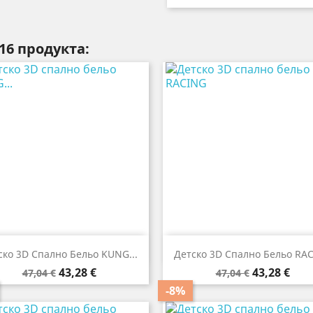
16 продукта:


Бърз преглед
Бърз преглед
ско 3D Спално Бельо KUNG...
Детско 3D Спално Бельо RA
Редовна
Цена
Редовна
Цена
43,28 €
43,28 €
47,04 €
47,04 €
цена
цена
-8%