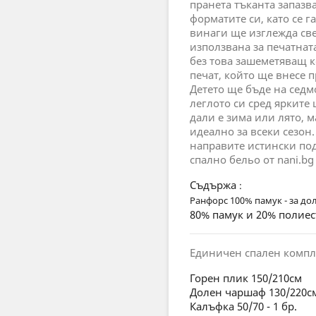
пранета тъканта запазв
форматите си, като се г
винаги ще изглежда св
използвана за печатната
без това зашеметяващ 
печат, който ще внесе 
Детето ще бъде на седм
леглото си сред ярките
дали е зима или лято, 
идеално за всеки сезон
направите истински под
спално бельо от nani.bg
Съдържа
:
Ранфорс 100% памук - за до
80% памук и 20% полиес
Единичен спален компл
Горен плик 150/210см
Долен чаршаф 130/220с
Калъфка 50/70 - 1 бр.