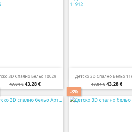


Бърз преглед
Бърз преглед
тско 3D Спално Бельо 10029
Детско 3D Спално Бельо 11
Редовна
Цена
Редовна
Цена
43,28 €
43,28 €
47,04 €
47,04 €
цена
цена
-8%