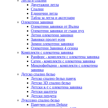
Легла и спални
Двуетажни легла
Спални
Единични легла
Табла за легла и аксесоари
Олекотени завивки
Олекотени завивки от Вълна
Олекотени завивки от гъши пух
Летни олекотени завивки
Завивки пролет есен
Зимни олекотени завивки
Олекотени Завивки 4 сезона
Комплекти с олекотена завивка
Ранфорс - комплекти с олекотена завивка
Сатен - комплекти с олекотена завивка
Микрофибърни - комплекти с олекотена
завивка
Детско спално бельо
Детско спално бельо памук
Детско 3D спално бельо
Детски к-т с олекотена завивка
Детски шалтета
Детски пердета
Луксозно спално бельо
Памучен сатен Deluxe