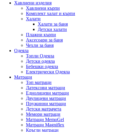
Хавлиени изделия
Хавлиени кърпи
Комплект халат и кърпи
Халати
Халати за баня
Детски халати
Плажни кърпи
Аксесоари за баня
Чехли за баня
Одеяла
Топли Одеяла
Детски одеяла
Бебешки одеяла
Електрически Одеяла
Матраци
Топ матраци
Латексови матраци
Еднолицеви матраци
Двулицеви матраци
Пружинни матраци
Детски матрачета
Мемори матраци
Mатраци MemoGel
Матраци Мagniflex
Кръгли матраци