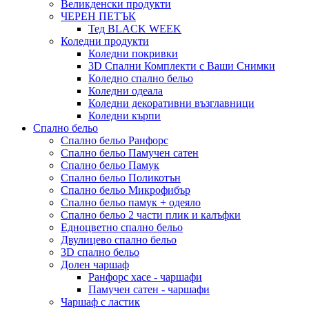
Великденски продукти
ЧЕРЕН ПЕТЪК
Тед BLACK WEEK
Коледни продукти
Коледни покривки
3D Спални Комплекти с Ваши Снимки
Коледно спално бельо
Коледни одеала
Коледни декоративни възглавници
Коледни кърпи
Спално бельо
Спално бельо Ранфорс
Спално бельо Памучен сатен
Спално бельо Памук
Спално бельо Поликотън
Спално бельо Микрофибър
Спално бельо памук + одеяло
Спално бельо 2 части плик и калъфки
Eдноцветно спално бельо
Двулицево спално бельо
3D спално бельо
Долен чаршаф
Ранфорс хасе - чаршафи
Памучен сатен - чаршафи
Чаршаф с ластик