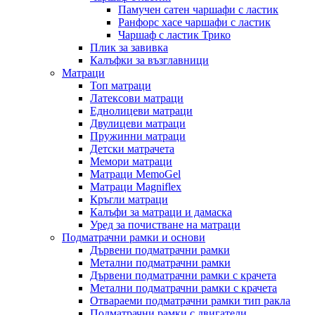
Памучен сатен чаршафи с ластик
Ранфорс хасе чаршафи с ластик
Чаршаф с ластик Трико
Плик за завивкa
Калъфки за възглавници
Матраци
Топ матраци
Латексови матраци
Еднолицеви матраци
Двулицеви матраци
Пружинни матраци
Детски матрачета
Мемори матраци
Mатраци MemoGel
Матраци Мagniflex
Кръгли матраци
Калъфи за матраци и дамаска
Уред за почистване на матраци
Подматрачни рамки и основи
Дървени подматрачни рамки
Метални подматрачни рамки
Дървени подматрачни рамки с крачета
Метални подматрачни рамки с крачета
Отвараеми подматрачни рамки тип ракла
Подматрачни рамки с двигатели