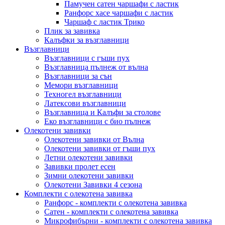
Памучен сатен чаршафи с ластик
Ранфорс хасе чаршафи с ластик
Чаршаф с ластик Трико
Плик за завивкa
Калъфки за възглавници
Възглавници
Възглавници с гъши пух
Възглавница пълнеж от вълна
Възглавници за сън
Мемори възглавници
Техногел възглавници
Латексови възглавници
Възглавница и Калъфи за столове
Еко възглавници с био пълнеж
Олекотени завивки
Олекотени завивки от Вълна
Олекотени завивки от гъши пух
Летни олекотени завивки
Завивки пролет есен
Зимни олекотени завивки
Олекотени Завивки 4 сезона
Комплекти с олекотена завивка
Ранфорс - комплекти с олекотена завивка
Сатен - комплекти с олекотена завивка
Микрофибърни - комплекти с олекотена завивка