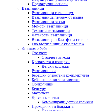
Подматрачни основи
Възглавници
Възглавници с гъши пух
Възглавница пълнеж от вълна
Възглавници за сън
Мемори възглавници
Техногел възглавници
Латексови възглавници
Възглавница и Калъфи за столове
Еко възглавници с био пълнеж
За вашето бебе
Столчета
Столчета за кола
Креватчета и кошарки
Детски кошарки
Възглавнички
Бебешки oлекотени комплектчета
Бебешки олекотени завивки
Обиколници
Кенгуру
Матрачета
Детски колички
Комбинирани детски колички
Проходилки и бънджита
Проходилки