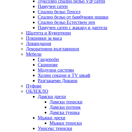
Луксозно спално бельо VIP сатен
Памучен сатен
Спално бельо Тенсел
Спално бельо от бамбукови нишки
Спално бельо Естествен лен
Памучен сатен с жакард и дантела
Шалтета и Кувертюри
Покривки за маса
Ликвидация
Декоративни възглавници
Мебели
Гардероби
Скринове
Модулни системи
Холни секции и ТV шкаф
Разгъваеми Дивани
Пуфове
ОБЛЕКЛО
Дамски дрехи
Дамски тениски
Дамски потник
Дамска туника
Мъжки дрехи
Мъжки тениски
Унисекс тениски