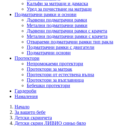
Калъфи за матраци и дамаска
Уред за почистване на матраци
Подматрачни рамки и основи
Дървени подматрачни рамки
Метални подматрачни рамки
Дървени подматрачни рамки с крачета
Метални подматрачни рамки с крачета
Отвараеми подматрачни рамки тип ракла
Подматрачни рамки с двигатели
Подматрачни основи
Протектори
Непромокаеми протектори
Протектори за матрак
Протектори от естествена вълна
Протектори за възглавница
Бебешки протектори
Гардероби
Намаления
Начало
За вашето бебе
Детски скринчета
Детски скрин ЛИВИО синьо бяло