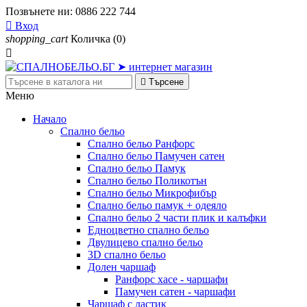
Позвънете ни:
0886 222 744

Вход
shopping_cart
Количка
(0)


Търсене
Меню
Начало
Спално бельо
Спално бельо Ранфорс
Спално бельо Памучен сатен
Спално бельо Памук
Спално бельо Поликотън
Спално бельо Микрофибър
Спално бельо памук + одеяло
Спално бельо 2 части плик и калъфки
Eдноцветно спално бельо
Двулицево спално бельо
3D спално бельо
Долен чаршаф
Ранфорс хасе - чаршафи
Памучен сатен - чаршафи
Чаршаф с ластик