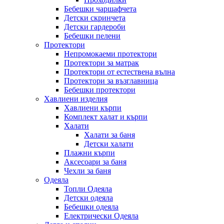
Бебешки чаршафчета
Детски скринчета
Детски гардероби
Бебешки пелени
Протектори
Непромокаеми протектори
Протектори за матрак
Протектори от естествена вълна
Протектори за възглавница
Бебешки протектори
Хавлиени изделия
Хавлиени кърпи
Комплект халат и кърпи
Халати
Халати за баня
Детски халати
Плажни кърпи
Аксесоари за баня
Чехли за баня
Одеяла
Топли Одеяла
Детски одеяла
Бебешки одеяла
Електрически Одеяла