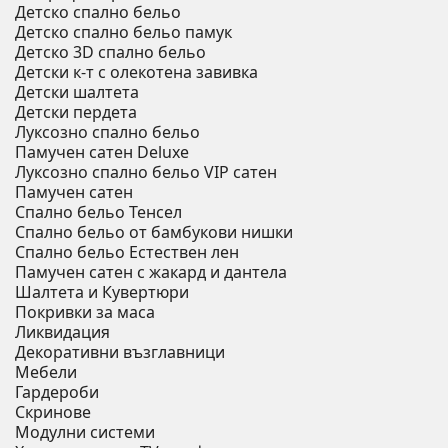
Детско спално бельо
Детско спално бельо памук
Детско 3D спално бельо
Детски к-т с олекотена завивка
Детски шалтета
Детски пердета
Луксозно спално бельо
Памучен сатен Deluxe
Луксозно спално бельо VIP сатен
Памучен сатен
Спално бельо Тенсел
Спално бельо от бамбукови нишки
Спално бельо Естествен лен
Памучен сатен с жакард и дантела
Шалтета и Кувертюри
Покривки за маса
Ликвидация
Декоративни възглавници
Мебели
Гардероби
Скринове
Модулни системи