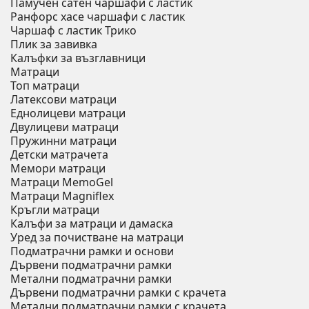
Памучен сатен чаршафи с ластик
Ранфорс хасе чаршафи с ластик
Чаршаф с ластик Трико
Плик за завивкa
Калъфки за възглавници
Матраци
Топ матраци
Латексови матраци
Еднолицеви матраци
Двулицеви матраци
Пружинни матраци
Детски матрачета
Мемори матраци
Mатраци MemoGel
Матраци Мagniflex
Кръгли матраци
Калъфи за матраци и дамаска
Уред за почистване на матраци
Подматрачни рамки и основи
Дървени подматрачни рамки
Метални подматрачни рамки
Дървени подматрачни рамки с крачета
Метални подматрачни рамки с крачета