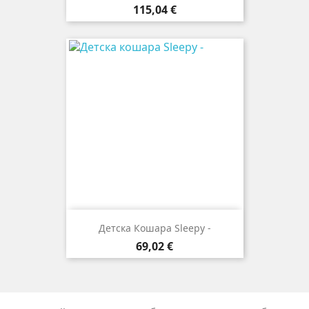
Цена
115,04 €
Детска Кошара Sleepy -
Цена
69,02 €