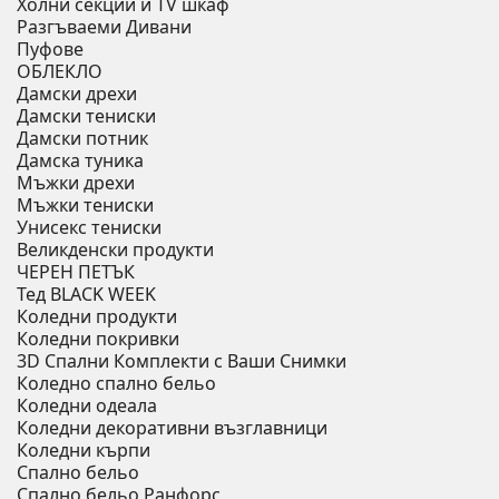
Холни секции и ТV шкаф
Разгъваеми Дивани
Пуфове
ОБЛЕКЛО
Дамски дрехи
Дамски тениски
Дамски потник
Дамска туника
Мъжки дрехи
Мъжки тениски
Унисекс тениски
Великденски продукти
ЧЕРЕН ПЕТЪК
Тед BLACK WEEK
Коледни продукти
Коледни покривки
3D Спални Комплекти с Ваши Снимки
Коледно спално бельо
Коледни одеала
Коледни декоративни възглавници
Коледни кърпи
Спално бельо
Спално бельо Ранфорс