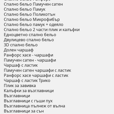
Спално бельо Памучен сатен
Спално бельо Памук
Спално бельо Поликотън
Спално бельо Микрофибър
Спално бельо памук + одеяло
Спално бельо 2 части плик и калъфки
Eдноцветно спално бельо
Двулицево спално бельо
3D спално бельо
Долен чаршаф
Ранфорс хасе - чаршафи
Памучен сатен - чаршафи
Чаршаф с ластик
Памучен сатен чаршафи с ластик
Ранфорс хасе чаршафи с ластик
Чаршаф с ластик Трико
Плик за завивкa
Калъфки за възглавници
Възглавници
Възглавници с гъши пух
Възглавница пълнеж от вълна
Възглавници за сън