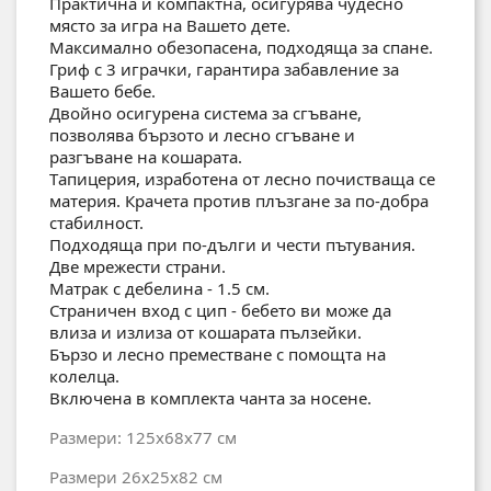
Практична и компактна, осигурява чудесно
място за игра на Вашето дете.
Максимално обезопасена, подходяща за спане.
Гриф с 3 играчки, гарантира забавление за
Вашето бебе.
Двойно осигурена система за сгъване,
позволява бързото и лесно сгъване и
разгъване на кошарата.
Tапицерия, изработена от лесно почистваща се
материя. Крачета против плъзгане за по-добра
стабилност.
Подходяща при по-дълги и чести пътувания.
Две мрежести страни.
Матрак с дебелина - 1.5 см.
Страничен вход с цип - бебето ви може да
влиза и излиза от кошарата пълзейки.
Бързо и лесно преместване с помощта на
колелца.
Включена в комплекта чанта за носене.
Размери: 125x68x77 см
Размери 26x25x82 см