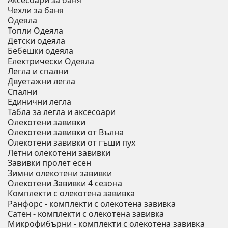
Аксесоари за баня
Чехли за баня
Одеяла
Топли Одеяла
Детски одеяла
Бебешки одеяла
Електрически Одеяла
Легла и спални
Двуетажни легла
Спални
Единични легла
Табла за легла и аксесоари
Олекотени завивки
Олекотени завивки от Вълна
Олекотени завивки от гъши пух
Летни олекотени завивки
Завивки пролет есен
Зимни олекотени завивки
Олекотени Завивки 4 сезона
Комплекти с олекотена завивка
Ранфорс - комплекти с олекотена завивка
Сатен - комплекти с олекотена завивка
Микрофибърни - комплекти с олекотена завивка