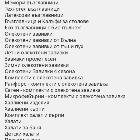
Мемори възглавници
Техногел възглавници
Латексови възглавници
Възглавница и Калъфи за столове
Еко възглавници с био пълнеж
Олекотени завивки
Олекотени завивки от Вълна
Олекотени завивки от гъши пух
Летни олекотени завивки
Завивки пролет есен
Зимни олекотени завивки
Олекотени Завивки 4 сезона
Комплекти с олекотена завивка
Ранфорс - комплекти с олекотена завивка
Сатен - комплекти с олекотена завивка
Микрофибърни - комплекти с олекотена завивка
Хавлиени изделия
Хавлиени кърпи
Комплект халат и кърпи
Халати
Халати за баня
Детски халати