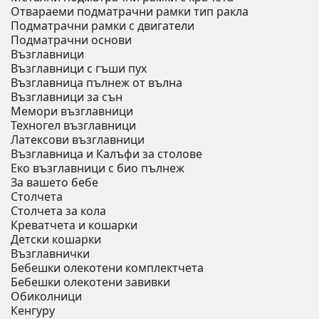
Отвараеми подматрачни рамки тип ракла
Подматрачни рамки с двигатели
Подматрачни основи
Възглавници
Възглавници с гъши пух
Възглавница пълнеж от вълна
Възглавници за сън
Мемори възглавници
Техногел възглавници
Латексови възглавници
Възглавница и Калъфи за столове
Еко възглавници с био пълнеж
За вашето бебе
Столчета
Столчета за кола
Креватчета и кошарки
Детски кошарки
Възглавнички
Бебешки oлекотени комплектчета
Бебешки олекотени завивки
Обиколници
Кенгуру