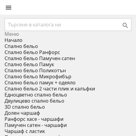


Меню
Начало
Спално бельо
Спално бельо Ранфорс
Спално бельо Памучен сатен
Спално бельо Памук
Спално бельо Поликотън
Спално бельо Микрофибър
Спално бельо памук + одеяло
Спално бельо 2 части плик и калъфки
Eдноцветно спално бельо
Двулицево спално бельо
3D спално бельо
Долен чаршаф
Ранфорс хасе - чаршафи
Памучен сатен - чаршафи
Чаршаф с ластик