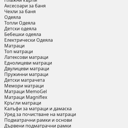
Плажни кърпи
Аксесоари за баня
Чехли за баня
Одеяла
Топли Одеяла
Детски одеяла
Бебешки одеяла
Електрически Одеяла
Матраци
Топ матраци
Латексови матраци
Еднолицеви матраци
Двулицеви матраци
Пружинни матраци
Детски матрачета
Мемори матраци
Mатраци MemoGel
Матраци Мagniflex
Кръгли матраци
Калъфи за матраци и дамаска
Уред за почистване на матраци
Подматрачни рамки и основи
Дървени подматрачни рамки