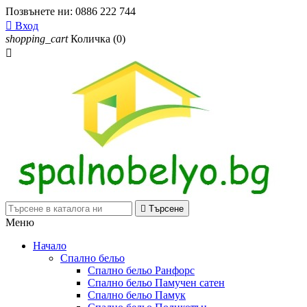
Позвънете ни:
0886 222 744

Вход
shopping_cart
Количка
(0)


Търсене
Меню
Начало
Спално бельо
Спално бельо Ранфорс
Спално бельо Памучен сатен
Спално бельо Памук