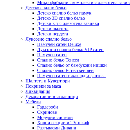
Микрофибърни - комплекти с олекотена завив
Детско спално бельо
Детско спално бельо памук
Детско 3D спално бельо
Детски к-т с олекотена завивка
Детски шалтета
Детски пердета
Луксозно спално бельо
Памучен сатен Deluxe
Луксозно спално бельо VIP сатен
Памучен сатен
Спално бельо Тенсел
Спално бельо от бамбукови нишки
Спално бельо Естествен лен
Памучен сатен с жакард и дантела
Шалтета и Кувертюри
Покривки за маса
Ликвидация
Декоративни възглавници
Мебели
Гардероби
Скринове
Модулни системи
Холни секции и ТV шкаф
Разгъваеми Дивани