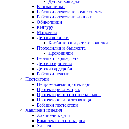
Детски кошарки
Възглавнички
Бебешки oлекотени комплектчета
Бебешки олекотени завивки
Обиколници
Кенгуру
Матрачета
Детски колички
Комбинирани детски колички
Проходилки и бънджита
Проходилки
Бебешки чаршафчета
Детски скринчета
Детски гардероби
Бебешки пелени
Протектори
Непромокаеми протектори
Протектори за матрак
Протектори от естествена вълна
Протектори за възглавница
Бебешки протектори
Хавлиени изделия
Хавлиени кърпи
Комплект халат и кърпи
Халати