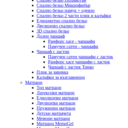
Спално бельо Поликотън
Спално бельо Микрофибър
Спално бельо памук + одеяло
Спално бельо 2 части плик и калъфки
Eдноцветно спално бельо
Двулицево спално бельо
3D спално бельо
Долен чаршаф
Ранфорс хасе - чаршафи
Памучен сатен - чаршафи
Чаршаф с ластик
Памучен сатен чаршафи с ластик
Ранфорс хасе чаршафи с ластик
Чаршаф с ластик Трико
Плик за завивкa
Калъфки за възглавници
Матраци
Топ матраци
Латексови матраци
Еднолицеви матраци
Двулицеви матраци
Пружинни матраци
Детски матрачета
Мемори матраци
Mатраци MemoGel