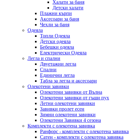
Халати за баня
Детски халати
Плажни кърпи
Аксесоари за баня
Чехли за баня
Одеяла
Топли Одеяла
Детски одеяла
Бебешки одеяла
Електрически Одеяла
Легла и спални
Двуетажни легла
Спални
Единични легла
Табла за легла и аксесоари
Олекотени завивки
Олекотени завивки от Вълна
Олекотени завивки от гъши пух
Летни олекотени завивки
Завивки пролет есен
Зимни олекотени завивки
Олекотени Завивки 4 сезона
Комплекти с олекотена завивка
Ранфорс - комплекти с олекотена завивка
Сатен - комплекти с олекотена завивка