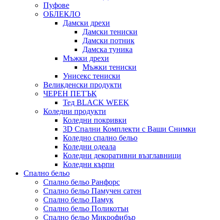
Пуфове
ОБЛЕКЛО
Дамски дрехи
Дамски тениски
Дамски потник
Дамска туника
Мъжки дрехи
Мъжки тениски
Унисекс тениски
Великденски продукти
ЧЕРЕН ПЕТЪК
Тед BLACK WEEK
Коледни продукти
Коледни покривки
3D Спални Комплекти с Ваши Снимки
Коледно спално бельо
Коледни одеала
Коледни декоративни възглавници
Коледни кърпи
Спално бельо
Спално бельо Ранфорс
Спално бельо Памучен сатен
Спално бельо Памук
Спално бельо Поликотън
Спално бельо Микрофибър