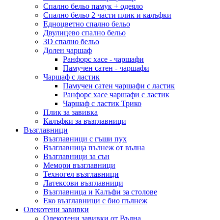
Спално бельо памук + одеяло
Спално бельо 2 части плик и калъфки
Eдноцветно спално бельо
Двулицево спално бельо
3D спално бельо
Долен чаршаф
Ранфорс хасе - чаршафи
Памучен сатен - чаршафи
Чаршаф с ластик
Памучен сатен чаршафи с ластик
Ранфорс хасе чаршафи с ластик
Чаршаф с ластик Трико
Плик за завивкa
Калъфки за възглавници
Възглавници
Възглавници с гъши пух
Възглавница пълнеж от вълна
Възглавници за сън
Мемори възглавници
Техногел възглавници
Латексови възглавници
Възглавница и Калъфи за столове
Еко възглавници с био пълнеж
Олекотени завивки
Олекотени завивки от Вълна