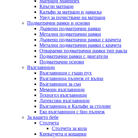
Матраци Мagniflex
Кръгли матраци
Калъфи за матраци и дамаска
Уред за почистване на матраци
Подматрачни рамки и основи
Дървени подматрачни рамки
Метални подматрачни рамки
Дървени подматрачни рамки с крачета
Метални подматрачни рамки с крачета
Отвараеми подматрачни рамки тип ракла
Подматрачни рамки с двигатели
Подматрачни основи
Възглавници
Възглавници с гъши пух
Възглавница пълнеж от вълна
Възглавници за сън
Мемори възглавници
Техногел възглавници
Латексови възглавници
Възглавница и Калъфи за столове
Еко възглавници с био пълнеж
За вашето бебе
Столчета
Столчета за кола
Креватчета и кошарки