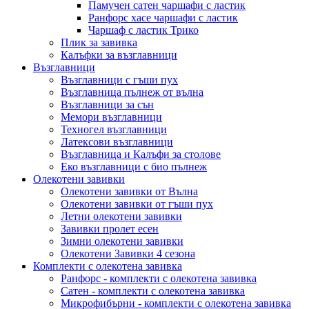
Памучен сатен чаршафи с ластик
Ранфорс хасе чаршафи с ластик
Чаршаф с ластик Трико
Плик за завивкa
Калъфки за възглавници
Възглавници
Възглавници с гъши пух
Възглавница пълнеж от вълна
Възглавници за сън
Мемори възглавници
Техногел възглавници
Латексови възглавници
Възглавница и Калъфи за столове
Еко възглавници с био пълнеж
Олекотени завивки
Олекотени завивки от Вълна
Олекотени завивки от гъши пух
Летни олекотени завивки
Завивки пролет есен
Зимни олекотени завивки
Олекотени Завивки 4 сезона
Комплекти с олекотена завивка
Ранфорс - комплекти с олекотена завивка
Сатен - комплекти с олекотена завивка
Микрофибърни - комплекти с олекотена завивка