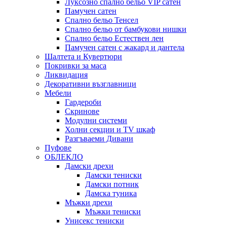
Луксозно спално бельо VIP сатен
Памучен сатен
Спално бельо Тенсел
Спално бельо от бамбукови нишки
Спално бельо Естествен лен
Памучен сатен с жакард и дантела
Шалтета и Кувертюри
Покривки за маса
Ликвидация
Декоративни възглавници
Мебели
Гардероби
Скринове
Модулни системи
Холни секции и ТV шкаф
Разгъваеми Дивани
Пуфове
ОБЛЕКЛО
Дамски дрехи
Дамски тениски
Дамски потник
Дамска туника
Мъжки дрехи
Мъжки тениски
Унисекс тениски