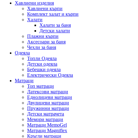
Хавлиени изделия
Хавлиени кърпи
Комплект халат и кърпи
Халати
Халати за баня
Детски халати
Плажни кърпи
Аксесоари за баня
Чехли за баня
Одеяла
Топли Одеяла
Детски одеяла
Бебешки одеяла
Електрически Одеяла
Матраци
Топ матраци
Латексови матраци
Еднолицеви матраци
Двулицеви матраци
Пружинни матраци
Детски матрачета
Мемори матраци
Mатраци MemoGel
Матраци Мagniflex
Кръгли матраци