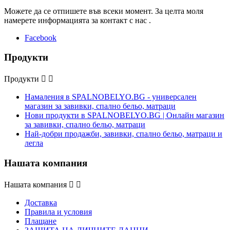
Можете да се отпишете във всеки момент. За целта моля
намерете информацията за контакт с нас .
Facebook
Продукти
Продукти


Намаления в SPALNOBELYO.BG - универсален
магазин за завивки, спално бельо, матраци
Нови продукти в SPALNOBELYO.BG | Онлайн магазин
за завивки, спално бельо, матраци
Най-добри продажби, завивки, спално бельо, матраци и
легла
Нашата компания
Нашата компания


Доставка
Правила и условия
Плащане