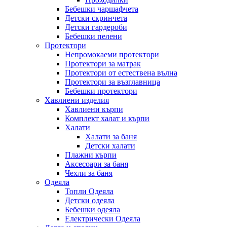
Бебешки чаршафчета
Детски скринчета
Детски гардероби
Бебешки пелени
Протектори
Непромокаеми протектори
Протектори за матрак
Протектори от естествена вълна
Протектори за възглавница
Бебешки протектори
Хавлиени изделия
Хавлиени кърпи
Комплект халат и кърпи
Халати
Халати за баня
Детски халати
Плажни кърпи
Аксесоари за баня
Чехли за баня
Одеяла
Топли Одеяла
Детски одеяла
Бебешки одеяла
Електрически Одеяла