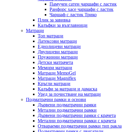
Памучен сатен чаршафи с ластик
Ранфорс хасе чаршафи с ластик
Чаршаф с ластик Трико
Плик за завивкa
Калъфки за възглавници
Матраци
Топ матраци
Латексови матраци
Еднолицеви матраци
Двулицеви матраци
Пружинни матраци
Детски матрачета
Мемори матраци
Mатраци MemoGel
Матраци Мagniflex
Кръгли матраци
Калъфи за матраци и дамаска
Уред за почистване на матраци
Подматрачни рамки и основи
Дървени подматрачни рамки
Метални подматрачни рамки
Дървени подматрачни рамки с крачета
Метални подматрачни рамки с крачета
Отвараеми подматрачни рамки тип ракла
Подматрачни рамки с двигатели