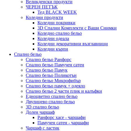
Великденски продукти
ЧЕРЕН ПЕТЪК
Тед BLACK WEEK
Коледни продукти
Коледни покривки
3D Спални Комплекти с Ваши Снимки
Коледно спално бельо
Коледни одеала
Коледни декоративни възглавници
Коледни кърпи
Спално бельо
Спално бельо Ранфорс
Спално бельо Памучен сатен
Спално бельо Памук
Спално бельо Поликотън
Спално бельо Микрофибър
Спално бельо памук + одеяло
Спално бельо 2 части плик и калъфки
Eдноцветно спално бельо
Двулицево спално бельо
3D спално бельо
Долен чаршаф
Ранфорс хасе - чаршафи
Памучен сатен - чаршафи
Чаршаф с ластик