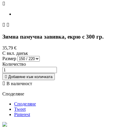



Зимна памучна завивка, екрю с 300 гр.
35,79 €
С вкл. данък
Размер
Количество

Добавяне към количката

В наличност
Споделяне
Споделяне
Tweet
Pinterest