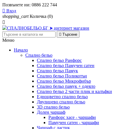
Позвънете ни:
0886 222 744

Вход
shopping_cart
Количка
(0)


Търсене
Меню
Начало
Спално бельо
Спално бельо Ранфорс
Спално бельо Памучен сатен
Спално бельо Памук
Спално бельо Поликотън
Спално бельо Микрофибър
Спално бельо памук + одеяло
Спално бельо 2 части плик и калъфки
Eдноцветно спално бельо
Двулицево спално бельо
3D спално бельо
Долен чаршаф
Ранфорс хасе - чаршафи
Памучен сатен - чаршафи
Чаршаф с ластик