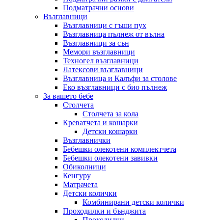
Подматрачни основи
Възглавници
Възглавници с гъши пух
Възглавница пълнеж от вълна
Възглавници за сън
Мемори възглавници
Техногел възглавници
Латексови възглавници
Възглавница и Калъфи за столове
Еко възглавници с био пълнеж
За вашето бебе
Столчета
Столчета за кола
Креватчета и кошарки
Детски кошарки
Възглавнички
Бебешки oлекотени комплектчета
Бебешки олекотени завивки
Обиколници
Кенгуру
Матрачета
Детски колички
Комбинирани детски колички
Проходилки и бънджита
Проходилки