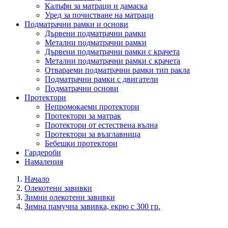
Калъфи за матраци и дамаска
Уред за почистване на матраци
Подматрачни рамки и основи
Дървени подматрачни рамки
Метални подматрачни рамки
Дървени подматрачни рамки с крачета
Метални подматрачни рамки с крачета
Отвараеми подматрачни рамки тип ракла
Подматрачни рамки с двигатели
Подматрачни основи
Протектори
Непромокаеми протектори
Протектори за матрак
Протектори от естествена вълна
Протектори за възглавница
Бебешки протектори
Гардероби
Намаления
Начало
Олекотени завивки
Зимни олекотени завивки
Зимна памучна завивка, екрю с 300 гр.