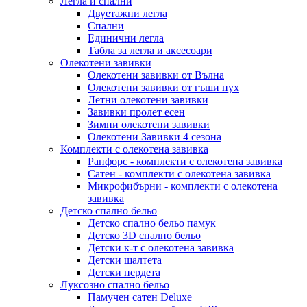
Легла и спални
Двуетажни легла
Спални
Единични легла
Табла за легла и аксесоари
Олекотени завивки
Олекотени завивки от Вълна
Олекотени завивки от гъши пух
Летни олекотени завивки
Завивки пролет есен
Зимни олекотени завивки
Олекотени Завивки 4 сезона
Комплекти с олекотена завивка
Ранфорс - комплекти с олекотена завивка
Сатен - комплекти с олекотена завивка
Микрофибърни - комплекти с олекотена
завивка
Детско спално бельо
Детско спално бельо памук
Детско 3D спално бельо
Детски к-т с олекотена завивка
Детски шалтета
Детски пердета
Луксозно спално бельо
Памучен сатен Deluxe